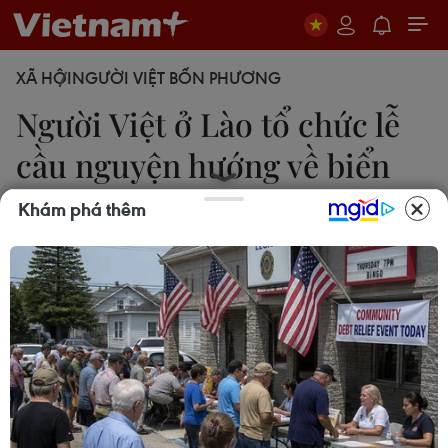
XÃ HỘI
NGƯỜI VIỆT BỐN PHƯƠNG
Người Việt ở Lào tổ chức lễ
cầu nguyện hướng về biển
đảo
Khám phá thêm
14/07/2014 02:05
Buổi lễ cầu nguyện thể hiện tình cảm sâu đậm của
cộng đồng người Việt tại Lào đối với các chiến sỹ ở
biển đảo đang ngày đêm bảo vệ quê hương.