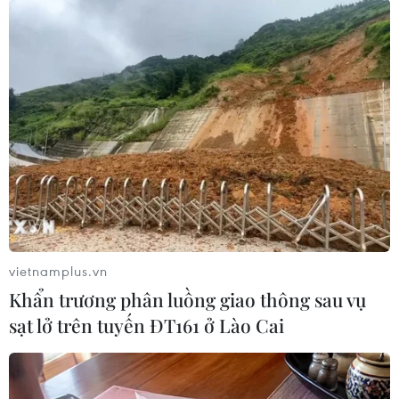
Cộng đồng phản ứng vụ giàn khoan Haiyang
Shiyou 981
Cộng đồng người Việt Nam tại Ukraine ủng hộ
cư dân biển đảo
Phóng viên Nhật bỏ tiền tổ chức triển lãm về
ngư dân Hoàng Sa
Người Việt tại Hiroshima tuần hành phản đối
vietnamplus.vn
Trung Quốc
Khẩn trương phân luồng giao thông sau vụ
Người Việt ở Lào tổ chức lễ cầu nguyện hướng
sạt lở trên tuyến ĐT161 ở Lào Cai
về biển đảo
Cộng đồng người Việt tại Hà Lan tuần hành