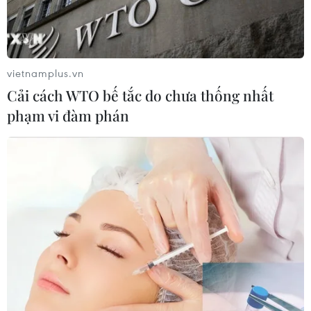
vietnamplus.vn
Cải cách WTO bế tắc do chưa thống nhất
phạm vi đàm phán
Trung Quốc đưa máy bay chiến đấu đến
khu vực giàn khoan trái phép
13/07/2014 12:52
Thông tin từ đại diện Cục Kiểm ngư Việt Nam cho biết
trong ngày 13/7, Trung Quốc đã điều một máy bay
chiến đấu đến khu vực hạ đặt trái phép giàn khoan Hải
Dương-981.