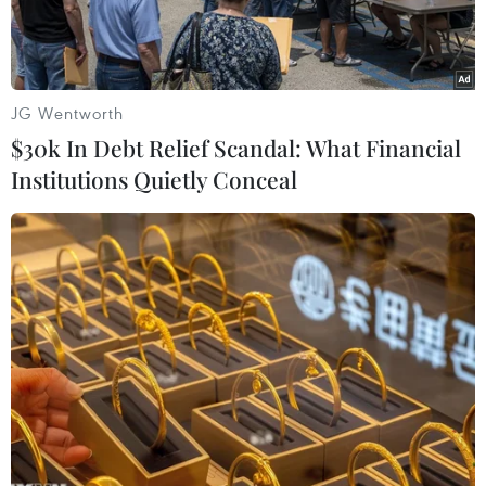
JG Wentworth
$30k In Debt Relief Scandal: What Financial
Institutions Quietly Conceal
Toàn cảnh lễ cầu nguyện. (Ảnh: Hoàng Chương/Vietnam+)
Theo phóng viên TTXVN tại Lào, ngày 13/7, tại
thủ đô Vientiane, Cộng đồng người Việt ở Lào
đã tổ chức cầu nguyện toàn vẹn lãnh thổ biển
đảo Tổ quốc Việt Nam.