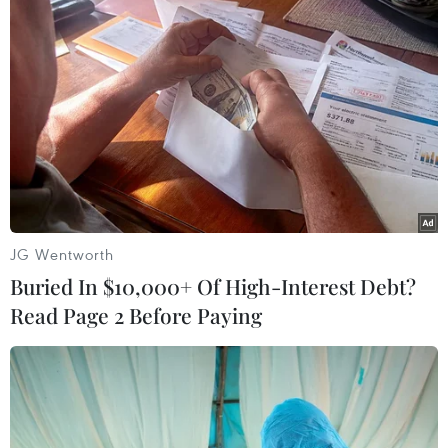
phản đối Trung Quốc
Trung Quốc đặt giàn khoan Hải Dương-981 trái
phép
Trao công hàm phản đối Trung Quốc đưa giàn
khoan vào Vịnh Bắc Bộ
JG Wentworth
Báo Mỹ: Giàn khoan HD-981 có thể gây căng
Buried In $10,000+ Of High-Interest Debt?
thẳng bùng phát trở lại
Read Page 2 Before Paying
Yêu cầu Trung Quốc rút giàn khoan ra khỏi
ngoài cửa Vịnh Bắc Bộ
Tọa đàm về Biển Đông: Lên án hành động sai
trái của Trung Quốc