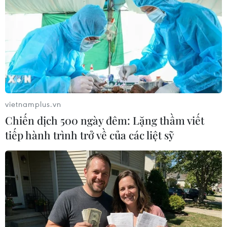
Việt Nam theo dõi sát hoạt động của giàn
khoan Hải Dương-981
vietnamplus.vn
TIN LIÊN QUAN
Chiến dịch 500 ngày đêm: Lặng thầm viết
tiếp hành trình trở về của các liệt sỹ