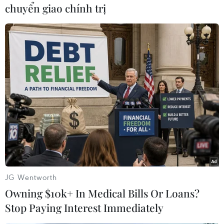
chuyển giao chính trị
#Việt Nam
#Trung Quốc
#Cộng đồng người Việt tại Lào
#Giàn khoan Hải Dương-981
#Haiyang Shiyou-981
#Lễ cầu nguyện
#Vùng đặc quyền kinh tế
Lào
JG Wentworth
Owning $10k+ In Medical Bills Or Loans?
Stop Paying Interest Immediately
Theo dõi VietnamPlus