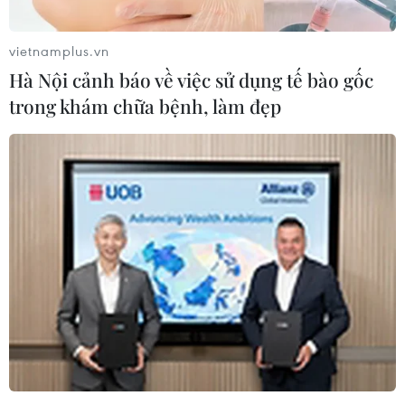
vietnamplus.vn
Hà Nội cảnh báo về việc sử dụng tế bào gốc
trong khám chữa bệnh, làm đẹp
Máy bay Trung Quốc vẫn duy trì giám sát
các tàu Việt Nam
12/07/2014 12:04
Từ 7 giờ 40 đến 9 giờ ngày 12/7, phía Trung Quốc đã
điều máy bay cánh bằng bay 4 lượt ở độ cao 200-300
mét trên khu vực các tàu Việt Nam hoạt động.