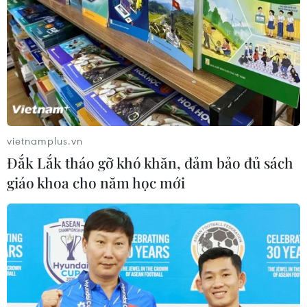
vietnamplus.vn
#Đình công
#Lạm phát
#Tăng lương
Đắk Lắk tháo gỡ khó khăn, đảm bảo đủ sách
#Ngũ cốc xuất khẩu
giáo khoa cho năm học mới
Theo dõi VietnamPlus