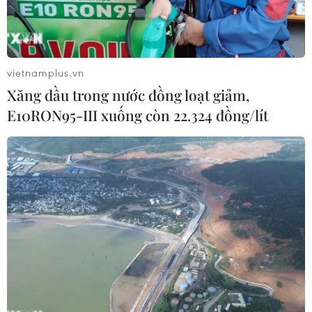
vietnamplus.vn
Xăng dầu trong nước đồng loạt giảm,
E10RON95-III xuống còn 22.324 đồng/lít
Nhân viên y tế tham gia đình công yêu cầu tăng lương tại
London, Anh, ngày 11/4/2023. (Ảnh: AFP/TTXVN)
Làn sóng đình công đang diễn ra tại nhiều nước
ở châu Âu và châu Mỹ khi người lao động yêu
cầu tăng lương để ứng phó với "bão giá" do lạm