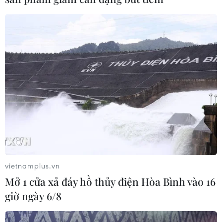
vietnamplus.vn
Nhiều chuyến tàu hỏa khởi hành ở
Mở 1 cửa xả đáy hồ thủy điện Hòa Bình vào 16
Stockholm bị hủy bỏ do đình công
giờ ngày 6/8
19/04/2023 23:46
Dù cuộc đình công được lên kế hoạch kéo dài đến