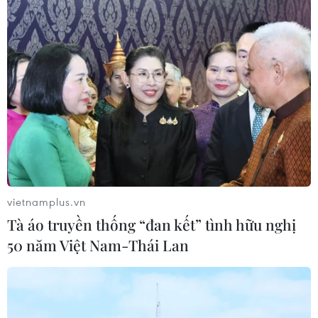
23h59 ngày 19/4 nhưng hiện chưa biết khi nào dịch vụ
đường sắt sẽ nối lại hoạt động theo lịch trình.
vietnamplus.vn
Tà áo truyền thống “đan kết” tình hữu nghị
50 năm Việt Nam-Thái Lan