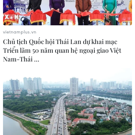
14/04/2023 14:55
Lãnh đạo các công ty đường sắt tại Anh đã đưa ra một
số đề xuất mới cho nhân viên nhằm chấm dứt đình
công dai dẳng nhiều tháng nay, liên quan vấn đề lương
vietnamplus.vn
và điều kiện làm việc.
Chủ tịch Quốc hội Thái Lan dự khai mạc
Triển lãm 50 năm quan hệ ngoại giao Việt
Nam-Thái …