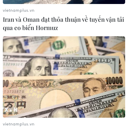
vietnamplus.vn
Iran và Oman đạt thỏa thuận về tuyến vận tải
qua eo biển Hormuz
Sân bay Hamburg của Đức hủy mọi
chuyến khởi hành do đình công
19/04/2023 01:54
Tất cả các chuyến khởi hành từ sân bay Hamburg của
Đức sẽ bị hủy hoặc cất cánh mà không có hành khách
trong hai ngày, trong khi các chuyến bay đến vẫn có thể
hạ cánh theo lịch trình đã định.
vietnamplus.vn