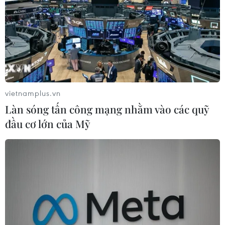
vietnamplus.vn
Làn sóng tấn công mạng nhằm vào các quỹ
đầu cơ lớn của Mỹ