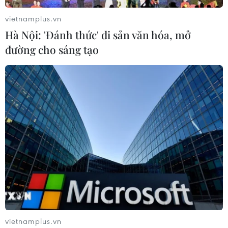
vietnamplus.vn
Hà Nội: 'Đánh thức' di sản văn hóa, mở
đường cho sáng tạo
TIN CÙNG CHUYÊN MỤC
Làn sóng tấn công mạng nhằm vào
các quỹ đầu cơ lớn của Mỹ
06/08/2026 06:47
vietnamplus.vn