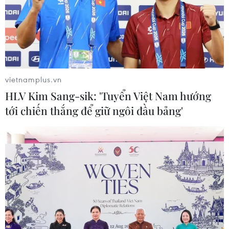
TIN LIÊN QUAN
vietnamplus.vn
HLV Kim Sang-sik: 'Tuyển Việt Nam hướng
tới chiến thắng để giữ ngôi đầu bảng'
Giới chủ ngành đường sắt Anh nỗ lực
chấm dứt đình công