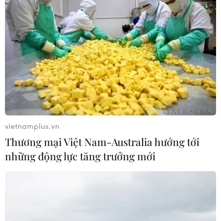
Văn xuôi ‘áp đảo’ thơ
Những điểm đặc biệt trong 20 đề cử Gương
mặt trẻ Việt Nam tiêu biểu năm 2023
Phim Việt “tung hoành” bảng
xếp hạng doanh thu khủng năm 2023
Nhật Bản: Thặng dư tài khoản vãng lai tăng
gấp đôi trong năm 2023
Đẩy mạnh số hóa, xanh hóa thúc đẩy chất
vietnamplus.vn
lượng ngành bưu chính
Thương mại Việt Nam-Australia hướng tới
những động lực tăng trưởng mới
TIN LIÊN QUAN