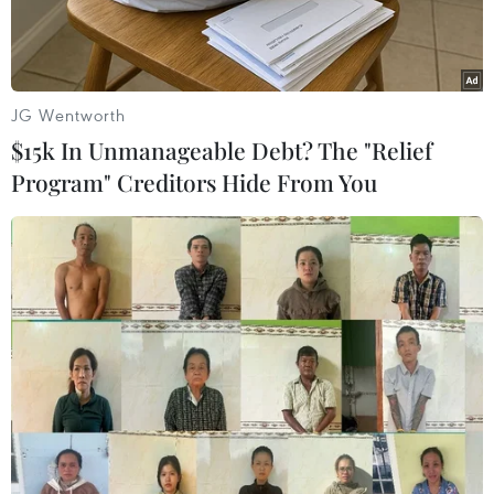
dùng.
JG Wentworth
$15k In Unmanageable Debt? The "Relief
Program" Creditors Hide From You
Dữ liệu từ Nền tảng SocialTrend thuộc công ty
YouNet Media vừa công bố bảng xếp hạng
SocialTrend Ranking 2023 - TOP 10 bao gồm
những xu hướng, sự kiện được quan tâm nhất
trên mạng xã hội năm 2023.
Dữ liệu được thống kê từ các bài viết, bình luận