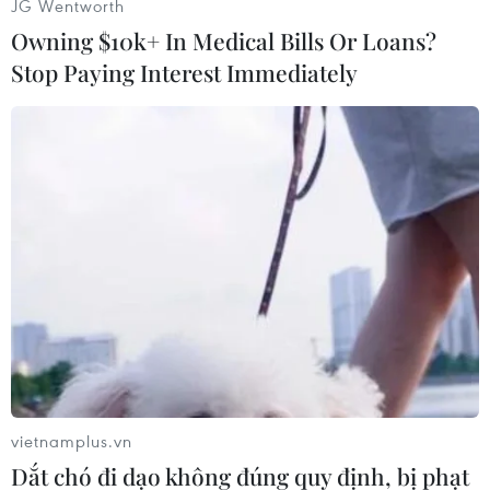
JG Wentworth
khán giả đã hoà vào làn sóng âm nhạc đặc sắc
Owning $10k+ In Medical Bills Or Loans?
năm qua, cùng nhau tạo ra hơn 333 triệu tương
Stop Paying Interest Immediately
tác và 21 triệu thảo luận trên các nền tảng
mạng xã hội.
Concert BORN PINK của nhóm nhạc Hàn Quốc
Blackpink tại Việt Nam đã trở thành chủ đề dẫn
đầu Bảng xếp hạng SocialTrend Ranking Music
2023 với hơn 4,08 triệu lượt thảo luận, 1,1 tỉ
tương tác và gần 50 thương hiệu bắt trend thổi
bùng tương tác.
vietnamplus.vn
Dắt chó đi dạo không đúng quy định, bị phạt