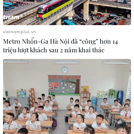
vietnamplus.vn
Metro Nhổn-Ga Hà Nội đã “cõng” hơn 14
triệu lượt khách sau 2 năm khai thác
Bên cạnh đó, góp mặt ở vị trí Top 7 và Top 8 là
Lễ công bố Michelin Guide với hơn 95,7 ngàn
lượt thảo luận và Lễ hội bánh mì với hơn 90,2
ngàn lượt thảo luận. Đây là 2 chủ đề duy nhất
không phải là món ăn hay thức uống lọt Top 10,
cho thấy các sự kiện, lễ hội ăn uống vẫn rất
được quan tâm trong năm qua.
Top 10 "tiếng lóng" được sử dụng nhiều nhất