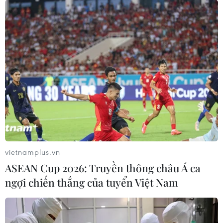
#Flex
#Mãng cầu
#À Lôi
#Born Pink
#BlackPink
#Thanh long
#Michelin Guide
#Rap Việt
#xu hướng năm 2023
#xu hướng tìm kiếm
#chủ đề hot
Theo dõi VietnamPlus
vietnamplus.vn
ASEAN Cup 2026: Truyền thông châu Á ca
ngợi chiến thắng của tuyển Việt Nam
TỔNG KẾT NĂM 2023
Giải thưởng Hội Nhà văn Việt Nam năm 2023: