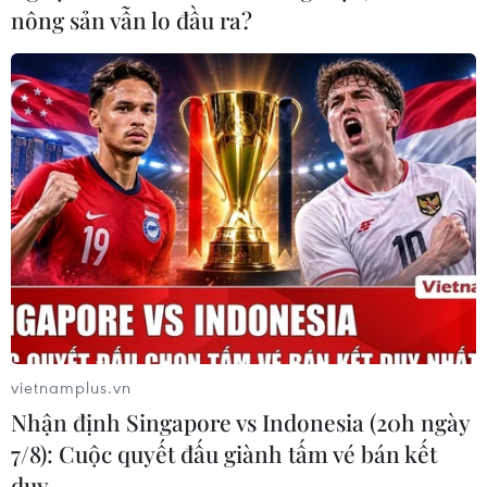
nông sản vẫn lo đầu ra?
vietnamplus.vn
Nhận định Singapore vs Indonesia (20h ngày
7/8): Cuộc quyết đấu giành tấm vé bán kết
duy …