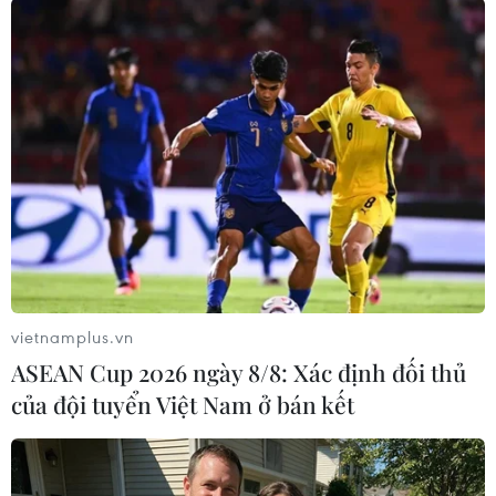
tranh luận nhất
Năm qua, lĩnh vực Phim ảnh chứng kiến sự
xuất hiện của hàng loạt “bom tấn” được đầu tư
chỉn chu cả truyền hình lẫn phim chiếu rạp, thu
hút lượng quan tâm đông đảo của người dùng
với hơn 389 chủ đề phim ảnh, tạo ra hơn 16
triệu lượt thảo luận, 320 triệu tương tác từ khán
giả.
vietnamplus.vn
ASEAN Cup 2026 ngày 8/8: Xác định đối thủ
của đội tuyển Việt Nam ở bán kết