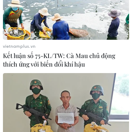
hàng Shopee của thương hiệu Mì gói Thanh long Caty
tăng doanh thu gấp 612 lần, đạt 53 triệu đồng, tương
đương hơn 4.800 gói mì.
vietnamplus.vn
Kết luận số 75-KL/TW: Cà Mau chủ động
thích ứng với biến đổi khí hậu
[Znews] Cơn bão 'Flex đến hơi thở cuối