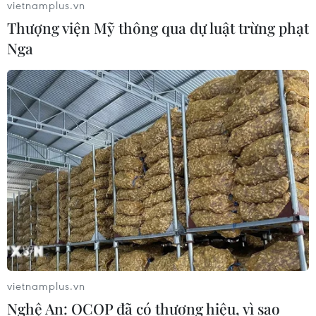
vietnamplus.vn
Thượng viện Mỹ thông qua dự luật trừng phạt
Nga
vietnamplus.vn
Nghệ An: OCOP đã có thương hiệu, vì sao