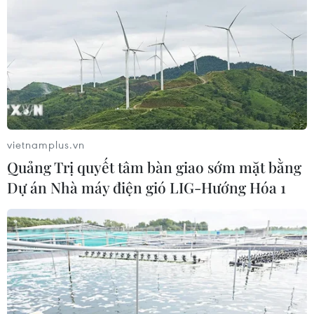
vietnamplus.vn
Quảng Trị quyết tâm bàn giao sớm mặt bằng
Dự án Nhà máy điện gió LIG-Hướng Hóa 1
Doanh thu của Mì gói Thanh long tăng
gấp 612 lần trong 2 tuần
07/12/2023 08:21
Sau video quảng cáo gây viral trên mạng xã hội, gian