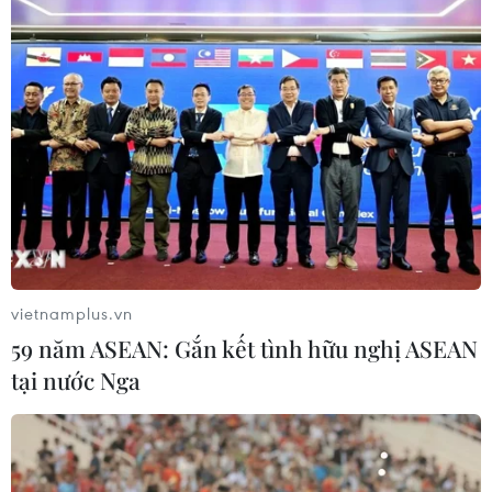
vietnamplus.vn
59 năm ASEAN: Gắn kết tình hữu nghị ASEAN
tại nước Nga