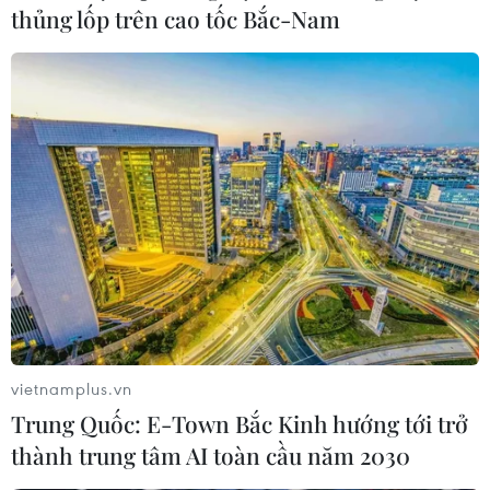
thủng lốp trên cao tốc Bắc-Nam
11/2023.
Ngoài ra, loạt từ ngữ mới của giới trẻ cũng góp
mặt như: Đúng nhận sai cãi, kiwi kiwi, Kiếp
nạn thứ 82, Cần sự riêng tư, À Lôi, Tam tai.../.
(Vietnam+)
vietnamplus.vn
Trung Quốc: E-Town Bắc Kinh hướng tới trở
thành trung tâm AI toàn cầu năm 2030