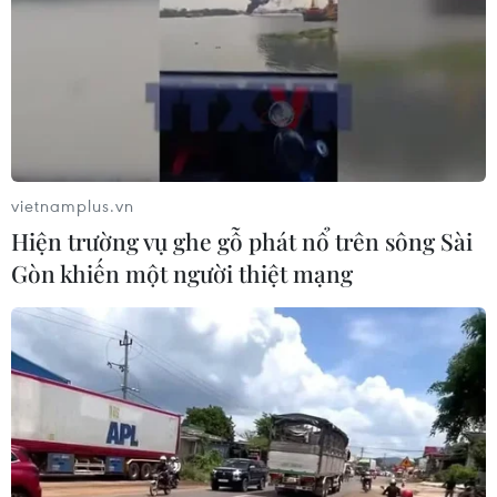
Hồ Chí Minh đã tổ chức Lễ khởi động Tháng Thanh niên
năm 2025 với chủ đề “Tuổi trẻ tự hào, vững tin theo
Đảng”.
vietnamplus.vn
Hiện trường vụ ghe gỗ phát nổ trên sông Sài
Gòn khiến một người thiệt mạng