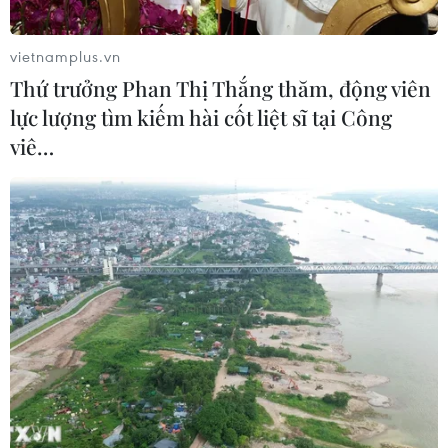
tình nguyện của thanh niên.
vietnamplus.vn
Cũng trong tuần đầu tháng Ba, các cấp bộ Đoàn
Thứ trưởng Phan Thị Thắng thăm, động viên
đã giới thiệu 11.325 đoàn viên ưu tú tham gia
lực lượng tìm kiếm hài cốt liệt sĩ tại Công
học các lớp cảm tình Đảng; giới thiệu 8.676
viê…
đoàn viên ưu tú cho Đảng xem xét kết nạp (đạt
64% chỉ tiêu đăng ký) và có 2.064 đoàn viên ưu
tú được kết nạp Đảng; kết nạp 20.340 đoàn viên
mới (đạt 40% chỉ tiêu đăng ký)…
Theo Trung ương Đoàn, các hoạt động đã thu
hút đông đảo đoàn viên, thanh thiếu niên tham
gia, các nguồn lực được huy động có giá trị lớn,
đã xác định được đúng các trọng tâm, trọng
điểm, các vấn đề khó tại địa phương, đơn vị để
tổ chức hoạt động, điều đó cho thấy sự chủ