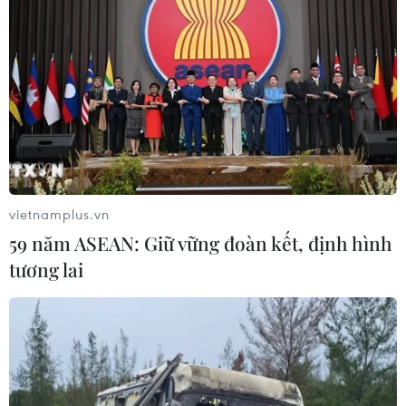
xa trung tâm tiếp cận hành chính
công
08/08/2026 05:38
Chuyển mạnh sang ngăn chặn,
phòng ngừa từ sớm, từ xa thông tin
xấu độc trên mạng
08/08/2026 05:35
vietnamplus.vn
59 năm ASEAN: Giữ vững đoàn kết, định hình
Xem thêm
tương lai
CƠ QUAN CHỦ QUẢN: THÔNG TẤN XÃ VIỆT NAM