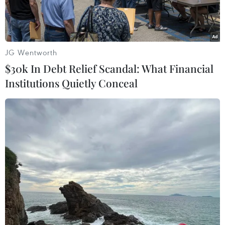
người dân.
JG Wentworth
$30k In Debt Relief Scandal: What Financial
Institutions Quietly Conceal
Nhiều phần việc, công trình thanh niên đã được hoàn thành
ngay trong tuần đầu triển khai Tháng Thanh niên. (Ảnh:
PV/Vietnam+)
Hơn 800 căn nhà được xây dựng, sửa chữa; hơn