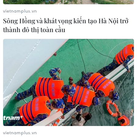
động, sáng tạo trong tổ chức các chương trình,
vietnamplus.vn
hoạt động của các cấp bộ Đoàn./.
Sông Hồng và khát vọng kiến tạo Hà Nội trở
(Vietnam+)
thành đô thị toàn cầu
vietnamplus.vn