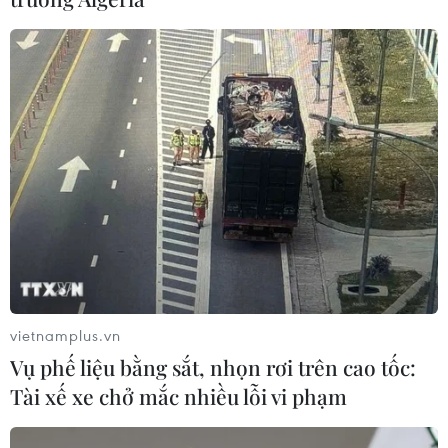
vietnamplus.vn
Vụ phế liệu bằng sắt, nhọn rơi trên cao tốc:
TIN CÙNG CHUYÊN MỤC
Tài xế xe chở mắc nhiều lỗi vi phạm
Xe tải va chạm xe máy tại Đắk Lắk