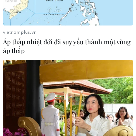
kinh phí triển khai hơn 5,7 tỷ đồng; tổ chức gần
1.670 hoạt động tuyên truyền, phổ biến giáo dục
pháp luật, triển khai thực hiện Luật trẻ em và
các văn bản pháp luật về bảo vệ và chăm sóc trẻ
vietnamplus.vn
em, thu hút 328.537 thiếu nhi tham gia; tặng học
Áp thấp nhiệt đới đã suy yếu thành một vùng
bổng cho 11.810 thiếu nhi với tổng giá trị hơn
áp thấp
6,3 tỷ đồng.
Chương trình Tháng Ba
biên giới - "Tôi yêu Tổ
quốc tôi"
Chương trình Tháng Ba biên giới
với chủ đề "Tôi yêu Tổ quốc tôi"
nhằm nâng cao nhận thức về chủ
quyền lãnh thổ, biên giới quốc gia
và phát huy tinh thần xung kích,