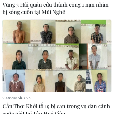
#Tháng Thanh niên
#công trình thanh niên
Vùng 3 Hải quân cứu thành công 1 nạn nhân
#Xóa nhà tạm
#Bình dân học vụ số
bị sóng cuốn tại Mũi Nghê
Theo dõi VietnamPlus
TIN LIÊN QUAN
vietnamplus.vn
Cần Thơ: Khởi tố 19 bị can trong vụ dàn cảnh
cướp giật tại Tân Huê Viên