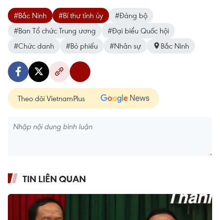
#Bắc Ninh
#Bí thư tỉnh ủy
#Đảng bộ
#Ban Tổ chức Trung ương
#Đại biểu Quốc hội
#Chức danh
#Bỏ phiếu
#Nhân sự
Bắc Ninh
Theo dõi VietnamPlus
TIN LIÊN QUAN