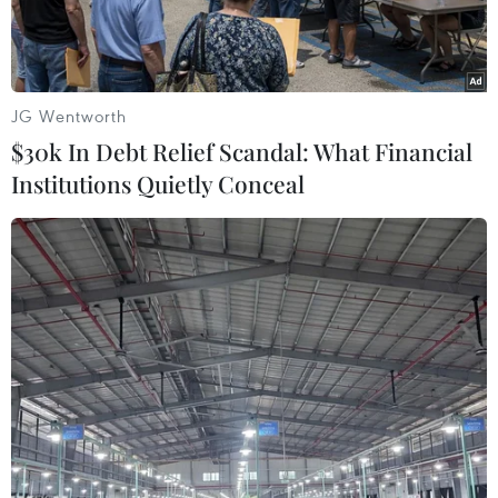
JG Wentworth
$30k In Debt Relief Scandal: What Financial
Institutions Quietly Conceal
Thủ tướng Phần Lan Juha Sipila. (Nguồn: verkkouutiset.fi)
Ngày 10/2, phát biểu trên kênh truyền hình Yle,
Thủ tướng Phần Lan Juha Sipila cho rằng việc
dỡ bỏ lệnh trừng phạt Nga chỉ có thể xảy ra
trong trường hợp nhận được sự chấp thuận của