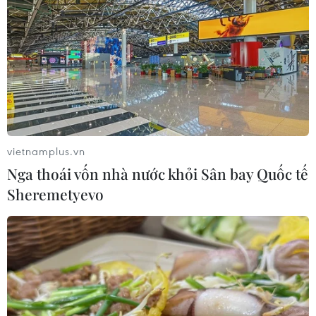
Nga thoái vốn nhà nước khỏi Sân bay
Quốc tế Sheremetyevo
07/08/2026 00:22
Nga thông báo tấn công căn
cứ ngầm của Ukraine
vietnamplus.vn
06/08/2026 16:21
Nga thoái vốn nhà nước khỏi Sân bay Quốc tế
Sheremetyevo
Tây Ban Nha: 100 người thiệt mạng
trong vụ vượt biển ồ ạt vào Ceuta
06/08/2026 16:03