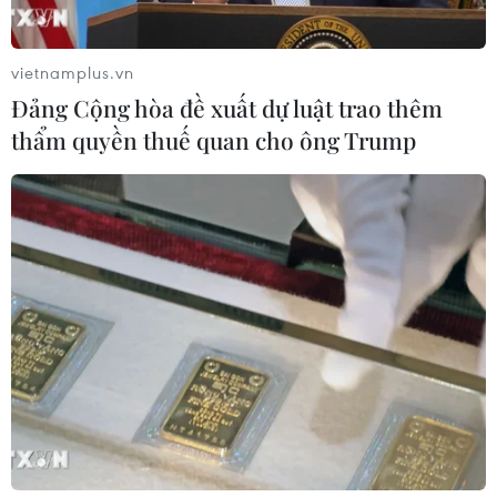
06/08/2026 00:06
vietnamplus.vn
Đảng Cộng hòa đề xuất dự luật trao thêm
Liên hợp quốc: Xung đột Ukraine trải
thẩm quyền thuế quan cho ông Trump
qua tháng đẫm máu nhất
05/08/2026 23:47
Đức điều tra vụ UAV gắn thuốc nổ
xuất hiện tại sân bay
05/08/2026 23:43
Bất ổn địa chính trị kìm hãm tăng
trưởng Eurozone
05/08/2026 22:59