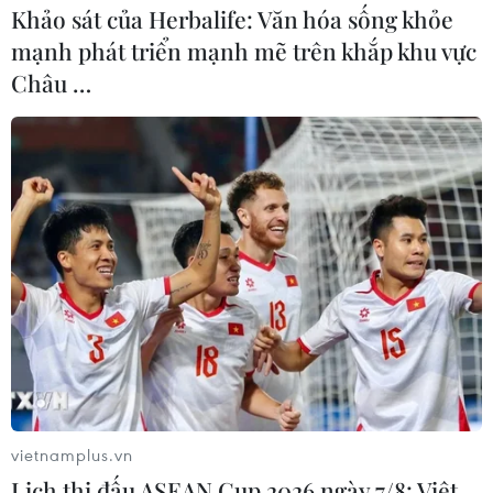
Khảo sát của Herbalife: Văn hóa sống khỏe
mạnh phát triển mạnh mẽ trên khắp khu vực
Châu …
vietnamplus.vn
Lịch thi đấu ASEAN Cup 2026 ngày 7/8: Việt