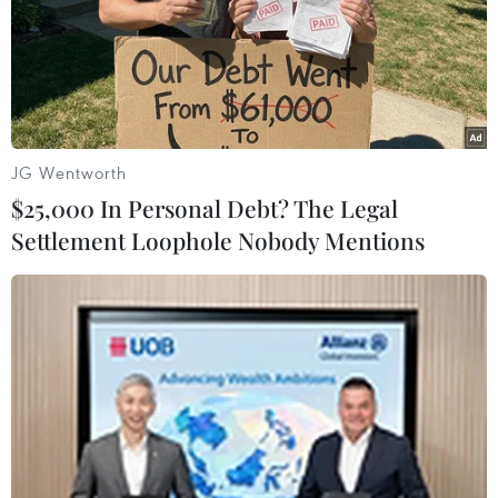
JG Wentworth
$25,000 In Personal Debt? The Legal
Settlement Loophole Nobody Mentions
Nhóm bộ tứ Normandy vẫn không đạt đột
phá về vấn đề Ukraine
30/11/2016 03:55