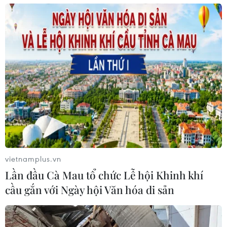
vietnamplus.vn
Lần đầu Cà Mau tổ chức Lễ hội Khinh khí
cầu gắn với Ngày hội Văn hóa di sản