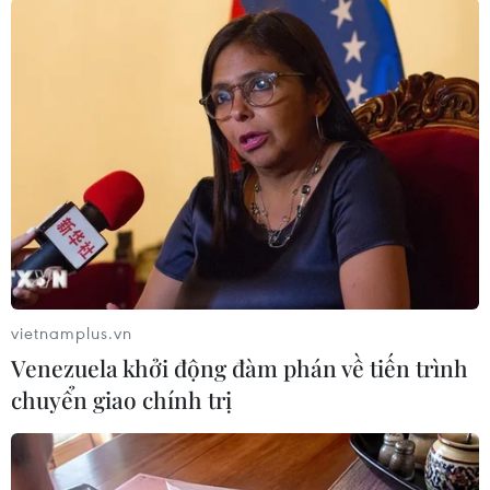
#Thỏa thuận Minsk
Nga
Phần Lan
Theo dõi VietnamPlus
TIN LIÊN QUAN
vietnamplus.vn
Venezuela khởi động đàm phán về tiến trình
chuyển giao chính trị