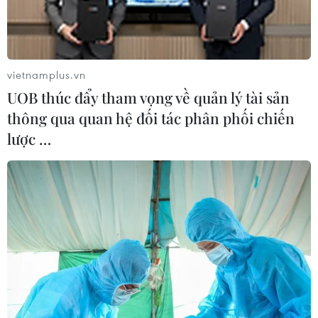
Cuộc gặp cấp Ngoại trưởng Nhóm bộ tứ Normandy đã
kết thúc mà không đạt bất kỳ bước đột phá nào nhằm
tìm kiếm sự hòa hợp trong lộ trình thực thi Thỏa thuận
Minsk về xung đột ở miền Đông Ukraine.
vietnamplus.vn
UOB thúc đẩy tham vọng về quản lý tài sản
thông qua quan hệ đối tác phân phối chiến
lược …