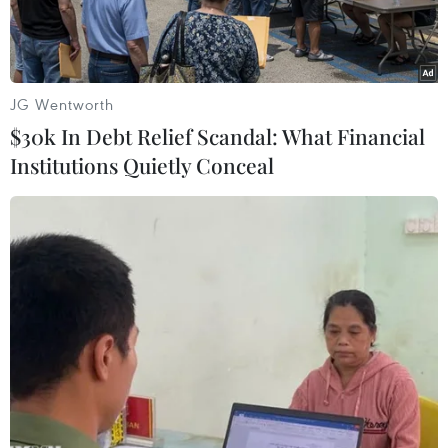
JG Wentworth
$30k In Debt Relief Scandal: What Financial
Institutions Quietly Conceal
Đảo Phú Lâm thuộc quần đảo Hoàng Sa của Việt Nam bị Trung
Quốc dùng vũ lực chiếm đóng và cải tạo bất hợp pháp. (Ảnh:
Reuters)
Theo trang mạng lowyinstitute.org, khi Tòa
Trọng tài Thường trực ở La Haye (Hà Lan) hồi