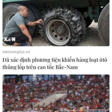
phó.
vietnamplus.vn
Đã xác định phương tiện khiến hàng loạt ôtô
thủng lốp trên cao tốc Bắc-Nam
Nhật Bản tái khẳng định ủng hộ trật tự
dựa trên luật pháp ở Biển Đông
01/04/2022 07:01