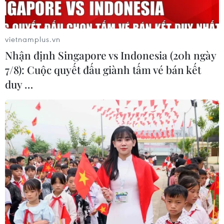
vietnamplus.vn
Nhận định Singapore vs Indonesia (20h ngày
7/8): Cuộc quyết đấu giành tấm vé bán kết
duy …
TIN CÙNG CHUYÊN MỤC
59 năm ASEAN: Lá cờ ASEAN lần đầu
tỏa sáng trên biểu tượng lịch sử của
Ấn Độ
08/08/2026 04:29
EU triển khai mạng vệ tinh riêng,