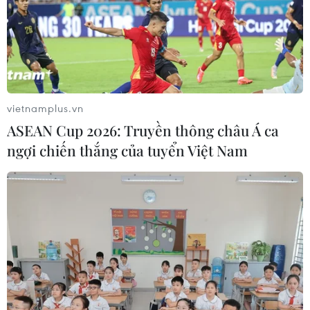
Đại sứ Nhật Bản tại Philippines Kashikawa Kazuhiko cho
rằng mục tiêu đảm bảo trật tự và quyền tự do hàng hải
ở Biển Đông là mối quan tâm chính đáng của cộng
đồng quốc tế, trong đó có Nhật Bản.
vietnamplus.vn
ASEAN Cup 2026: Truyền thông châu Á ca
ngợi chiến thắng của tuyển Việt Nam