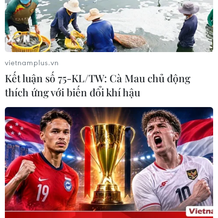
vietnamplus.vn
Kết luận số 75-KL/TW: Cà Mau chủ động
thích ứng với biến đổi khí hậu