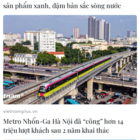
nguyên biển của họ, trong khi Trung Quốc tiếp
sản phẩm xanh, đậm bản sắc sông nước
tục khẳng định yêu sách chủ quyền đối với khu
vực lãnh hải thuộc phạm vi "Đường 9 đoạn"./.
(Vietnam+)
vietnamplus.vn
Metro Nhổn-Ga Hà Nội đã “cõng” hơn 14
triệu lượt khách sau 2 năm khai thác