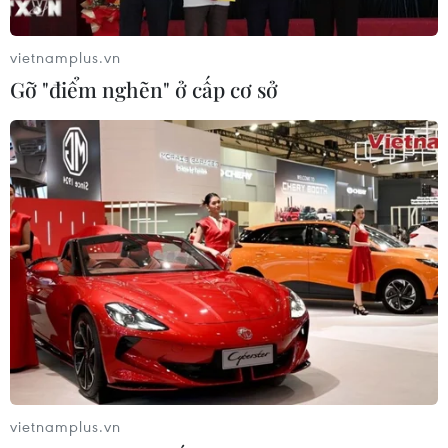
vietnamplus.vn
Gỡ "điểm nghẽn" ở cấp cơ sở
Việt Nam yêu cầu Trung Quốc chấm dứt
quân sự hóa ở Biển Đông
07/04/2022 10:46
"Việt Nam yêu cầu Trung Quốc tôn trọng chủ quyền của
Việt Nam, chấm dứt việc quân sự hóa, không có hành
động gây căng thẳng ở khu vực," Phó Phát ngôn Phạm
Thu Hằng nêu rõ.
vietnamplus.vn