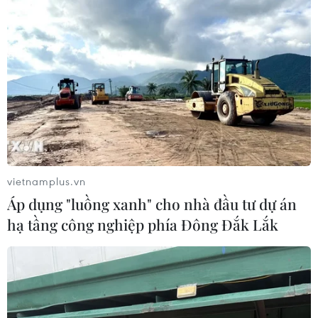
vietnamplus.vn
Đã đến lúc Ấn Độ cần đóng vai trò lớn hơn
Áp dụng "luồng xanh" cho nhà đầu tư dự án
ở Biển Đông?
hạ tầng công nghiệp phía Đông Đắk Lắk
17/03/2022 10:21
Trước những bất ổn khó lường trong khu vực, Ấn Độ
không thể “khoanh tay ngồi nhìn” mà cần đi đầu trong
việc xây dựng một cơ chế an ninh tập thể mới để đối