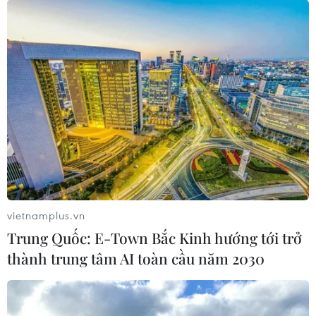
#Biển Đông
#UNCLOS
#Đường 9 đoạn
#Liên hợp quốc về Luật Biển
#những đảo tranh chấp
#quần đảo Trường Sa
#Indonesia
#Philippines
#Malaysia
Indonesia
Malaysia
Philippines
Theo dõi VietnamPlus
vietnamplus.vn
Trung Quốc: E-Town Bắc Kinh hướng tới trở
thành trung tâm AI toàn cầu năm 2030
TIN LIÊN QUAN