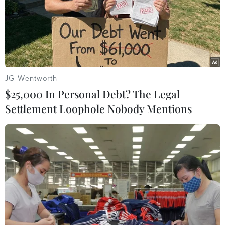
JG Wentworth
$25,000 In Personal Debt? The Legal
Settlement Loophole Nobody Mentions
Tổng thống Pháp kêu gọi đảm bảo trật tự
sau vụ tấn công cảnh sát
24/12/2018 03:12
Tổng thống Pháp Emmanuel Macron kêu gọi đảm bảo
trật tự trị an sau khi những người biểu tình trong phong
trào "Áo vàng" tiến hành cuộc biểu tình cuối tuần lần thứ
6 và đụng độ với cảnh sát.