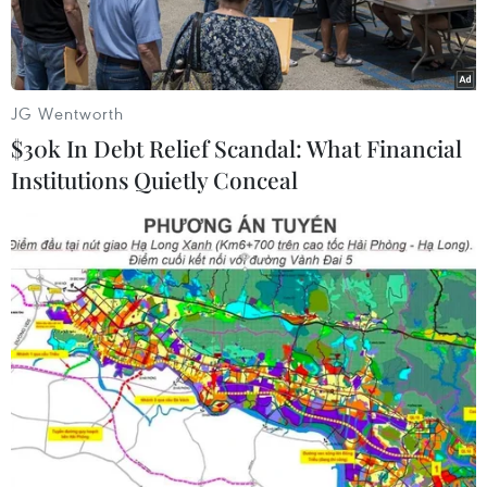
này.
JG Wentworth
$30k In Debt Relief Scandal: What Financial
Institutions Quietly Conceal
Bộ trưởng Ngân sách Pháp Gerald Darmanin. (Nguồn: lejdd.fr)
Bộ trưởng Ngân sách Pháp Gerald Darmanin
ngày 30/12 cho biết Chính phủ Pháp sẽ mạnh tay