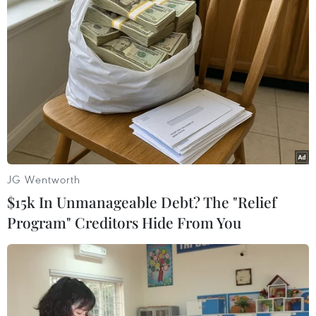
Theo dõi VietnamPlus
JG Wentworth
TIN LIÊN QUAN
$15k In Unmanageable Debt? The "Relief
Program" Creditors Hide From You