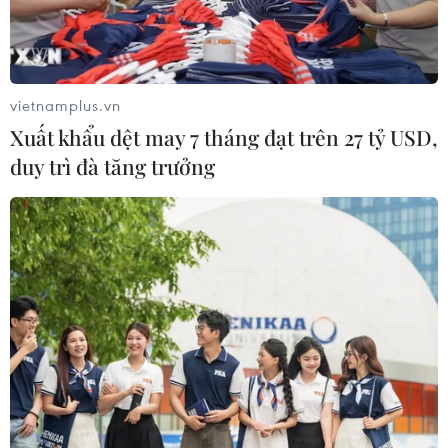
vietnamplus.vn
Xuất khẩu dệt may 7 tháng đạt trên 27 tỷ USD,
duy trì đà tăng trưởng
Pháp chuẩn bị đón một đêm Giao thừa
căng thẳng với phe "Áo vàng"
27/12/2018 13:13
Một số nhân vật biểu tình "Áo vàng" đã kêu gọi trên