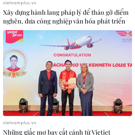
vietnamplus.vn
Xây dựng hành lang pháp lý để tháo gỡ điểm
nghẽn, đưa công nghiệp văn hóa phát triển
CƠ QUAN CHỦ QUẢN: THÔNG TẤN XÃ VIỆT NAM
Tổng Biên tập: TRẦN TIẾN DUẨN
Phó Tổng Biên tập: NGUYỄN THỊ TÁM, KHÚC THANH
THỦY
Sở hữu trí tuệ
Quy định sử dụng
RSS
Hỗ trợ
Ngôn ngữ
TTXVN
Dịch vụ tin
Quảng cáo
Liên hệ
vietnamplus.vn
Những giấc mơ bay cất cánh từ Vietjet