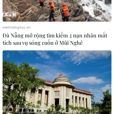
TIN CÙNG CHUYÊN MỤC
Những giấc mơ bay cất cánh từ
Vietjet
vietnamplus.vn
09/08/2026 09:11
Đà Nẵng mở rộng tìm kiếm 2 nạn nhân mất
tích sau vụ sóng cuốn ở Mũi Nghê
Vietjet được vinh danh “Dấu ấn
Thương hiệu Việt hướng tới tăng
trưởng xanh”
09/08/2026 08:59
Các khoản hoàn thuế tác động tích
cực đến kết quả kinh doanh của
doanh nghiệp Mỹ
09/08/2026 04:35