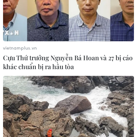
vietnamplus.vn
Cựu Thứ trưởng Nguyễn Bá Hoan và 27 bị cáo
khác chuẩn bị ra hầu tòa