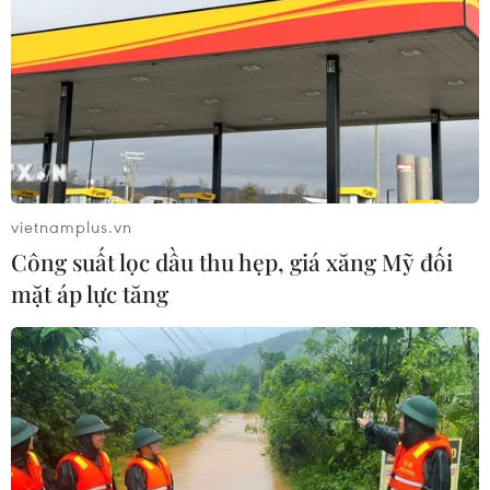
nhờ nhu cầu mạnh đối với AI
05/08/2026 13:41
Hãng Walt Disney ký thỏa thuận
chưa từng có tiền lệ với TikTok
05/08/2026 13:31
vietnamplus.vn
Công suất lọc dầu thu hẹp, giá xăng Mỹ đối
Cảng hàng không Quảng Trị tăng
mặt áp lực tăng
tốc, hướng tới mục tiêu khai thác
cuối năm 2026
05/08/2026 10:59
Thẻ tín dụng Cake 2in1: Cho phép
đặc quyền thiết kế của người dùng