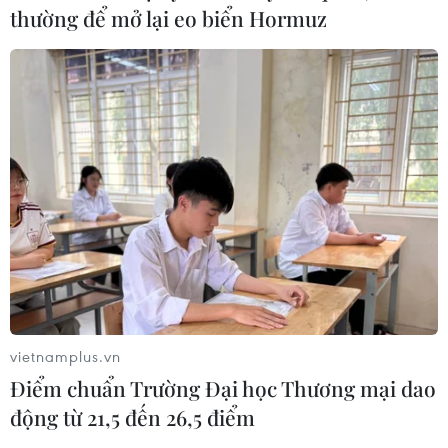
thường để mở lại eo biển Hormuz
Tiêu chí mới phân loại doanh nghiệp
để thực hiện cơ cấu lại vốn nhà nước
06/08/2026 15:08
Meta tung công cụ AI lập trình tự
động cho nhà phát triển
06/08/2026 06:40
Doanh thu AI của Microsoft phụ
thuộc phần lớn vào đối tác OpenAI
vietnamplus.vn
06/08/2026 06:31
Điểm chuẩn Trường Đại học Thương mại dao
động từ 21,5 đến 26,5 điểm