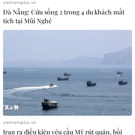
vietnamplus.vn
Đà Nẵng: Cứu sống 2 trong 4 du khách mất
Sân chơi học đường giúp học sinh
tích tại Mũi Nghê
rèn kỹ năng sống qua từng bước
nhảy
07/08/2026 11:38
Thưởng vượt kế hoạch: động lực còn
thiếu cho doanh nghiệp dẫn dắt
07/08/2026 04:01
Hãng BMW bắt đầu sản xuất hàng
loạt mẫu xe thuần điện “thế hệ mới”
07/08/2026 01:52
vietnamplus.vn
Iran ra điều kiện yêu cầu Mỹ rút quân, bồi