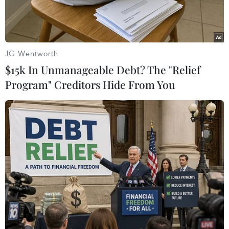
JG Wentworth
$15k In Unmanageable Debt? The "Relief
Program" Creditors Hide From You
Người biểu tình "Áo vàng" tại thủ đô Paris, Pháp ngày
8/12/2018. (Ảnh: THX/ TTXVN)
Giới chức Paris ngày 27/12 cho biết các hoạt
động đón mừng đêm Giao thừa tại đại lộ
Champs-Elysees ở thủ đô Paris sẽ vẫn diễn ra