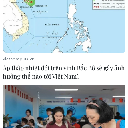
Theo dõi VietnamPlus
TIN LIÊN QUAN
vietnamplus.vn
Áp thấp nhiệt đới trên vịnh Bắc Bộ sẽ gây ảnh
hưởng thế nào tới Việt Nam?