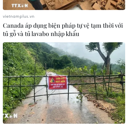
vietnamplus.vn
Canada áp dụng biện pháp tự vệ tạm thời với
tủ gỗ và tủ lavabo nhập khẩu
Biểu tình "Áo vàng" bắt đầu xuất hiện tại
Bồ Đào Nha
21/12/2018 14:48
Phong trào biểu tình "Áo vàng" đang bắt đầu có dấu
hiệu nhen nhóm tại Bồ Đào Nha, nhằm phản đối nạn
tham nhũng và mức thuế cao hiện nay tại quốc gia này.