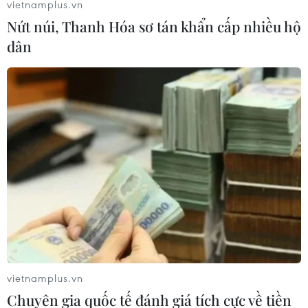
vietnamplus.vn
Nứt núi, Thanh Hóa sơ tán khẩn cấp nhiều hộ
dân
Cảnh sát Pháp bắt giữ gần 80 người biểu
tình 'Áo vàng' tại Paris
22/12/2018 23:13
vietnamplus.vn
Bộ Nội vụ Pháp cho hay trong ngày 22/12, có khoảng
Chuyên gia quốc tế đánh giá tích cực về tiền