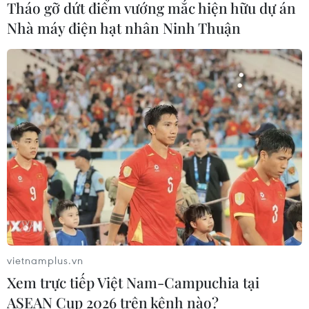
Tháo gỡ dứt điểm vướng mắc hiện hữu dự án
Nhà máy điện hạt nhân Ninh Thuận
Vì sao Google khiến Mỹ và
EU đối đầu về chủ quyền số?
04/08/2026 04:13
Máy bay chở khách nội địa đầu tiên
của Nga hoàn tất chuyến bay thử
nghiệm
04/08/2026 01:25
Bí mật sau những chung cư không
niên hạn ở Pháp
vietnamplus.vn
04/08/2026 01:03
Xem trực tiếp Việt Nam-Campuchia tại
ASEAN Cup 2026 trên kênh nào?