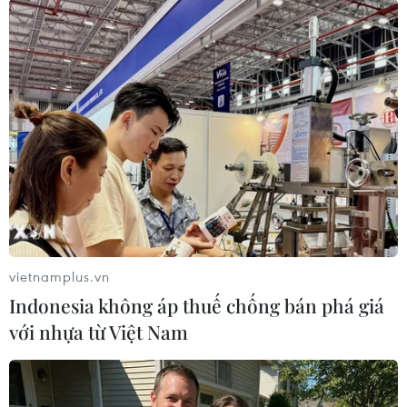
Castaner cho rằng mặc dù làn sóng biểu tình
"Áo vàng" có xu hướng hạ nhiệt, nhưng vẫn còn
một số thành phần bất mãn tiếp tục kích động
biểu tình.
Theo giới quan sát, bản thân những người biểu
tình "Áo vàng" hiện cũng chia rẽ, giữa một bên
là những người sẵn sàng đối thoại với chính
phủ và một bên là các thành phần quá khích./.
(TTXVN/Vietnam+)
vietnamplus.vn
Indonesia không áp thuế chống bán phá giá
với nhựa từ Việt Nam