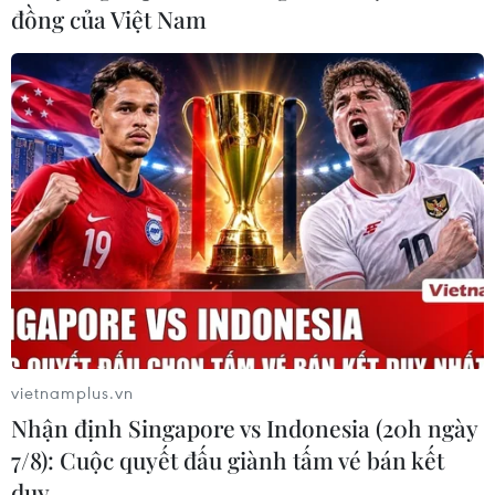
23.800 người đã tham gia biểu tình trên khắp nước
đồng của Việt Nam
Pháp, cảnh sát đã bắt giữ gần 80 người biểu tình "Áo
vàng" tại Paris.
vietnamplus.vn
Nhận định Singapore vs Indonesia (20h ngày
7/8): Cuộc quyết đấu giành tấm vé bán kết
Phe "Áo vàng" tiến hành cuộc biểu tình thứ
duy …