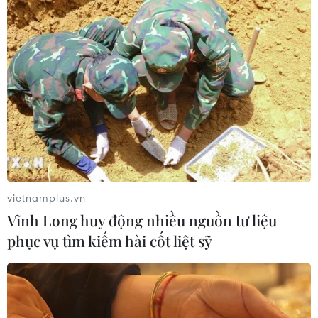
CƠ QUAN CHỦ QUẢN: THÔNG TẤN XÃ VIỆT NAM
Tổng Biên tập: TRẦN TIẾN DUẨN
Phó Tổng Biên tập: NGUYỄN THỊ TÁM, KHÚC THANH
THỦY
Sở hữu trí tuệ
Quy định sử dụng
RSS
Hỗ trợ
Ngôn ngữ
TTXVN
vietnamplus.vn
Dịch vụ tin
Quảng cáo
Vĩnh Long huy động nhiều nguồn tư liệu
Liên hệ
phục vụ tìm kiếm hài cốt liệt sỹ
Giấy phép số: 1374/GP-BTTTT do Bộ Thông tin và Truyền thông
cấp ngày 11/9/2008.