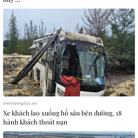
sáu trên toàn nước Pháp
23/12/2018 05:12
Tình trạng đụng độ giữa người biểu tình với lực lượng
an ninh vẫn diễn ra tại một số nơi dù Chính phủ Pháp
đã có những nhượng bộ trong nỗ lực chấm dứt các
cuộc biểu tình bạo lực của phe "Áo vàng."
vietnamplus.vn
Xe khách lao xuống hố sâu bên đường, 18
hành khách thoát nạn