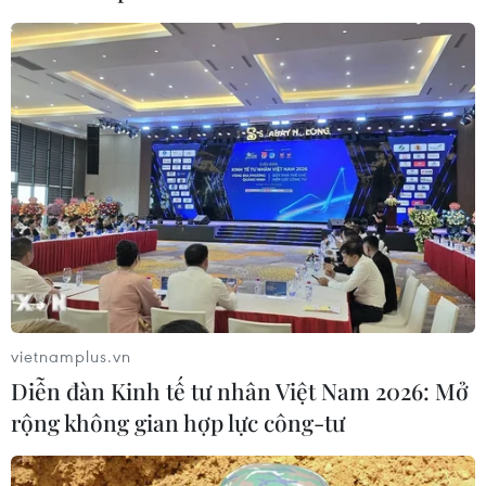
Ukraine tiếp tục dội UAV vào
kho hàng của nền tảng bán lẻ lớn tại
Nga
03/08/2026 15:02
Lãnh đạo EU kêu gọi 'hành động
thống nhất' về biên giới
03/08/2026 14:35
Xem thêm
vietnamplus.vn
Diễn đàn Kinh tế tư nhân Việt Nam 2026: Mở
rộng không gian hợp lực công-tư