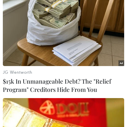
JG Wentworth
Pháp cấm các cuộc biểu tình ''Áo Vàng'' ở
$15k In Unmanageable Debt? The "Relief
nhiều thành phố
Program" Creditors Hide From You
23/03/2019 07:29
Theo cảnh sát Pháp, ngoài thủ đô Paris, những lệnh cấm
tương tự cũng đã được áp dụng tại những thành phố
khác như Toulouse, Bordeaux, Dijon, Rennes và Nice.