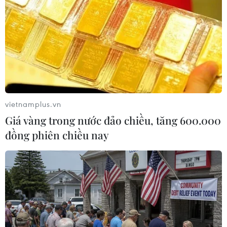
vietnamplus.vn
Giá vàng trong nước đảo chiều, tăng 600.000
đồng phiên chiều nay
Pháp điều động cả xe bọc thép để ngăn
người biểu tình "Áo vàng"
23/03/2019 11:24
Chính phủ Pháp đã huy động các binh lính trong đơn vị