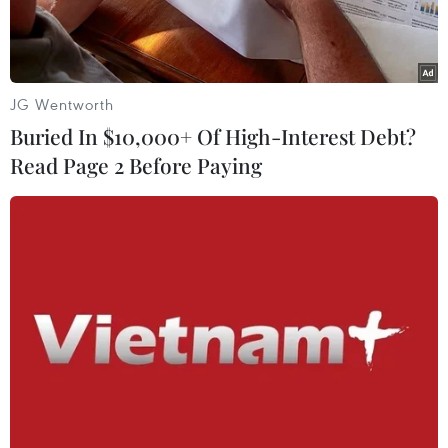
JG Wentworth
Buried In $10,000+ Of High-Interest Debt?
Read Page 2 Before Paying
Người biểu tình "áo vàng" tập trung tại khu vực La Defense,
phía tây Paris, Pháp, ngày 6/4/2019. (Ảnh: AFP/TTXVN)
Theo AFP, Công báo Pháp ngày 11/4 đưa tin,
Tổng thống Emmanuel Macron đã ký ban hành
một đạo luật cho phép các lực lượng an ninh có
nhiều quyền hơn trong giải quyết các cuộc biểu