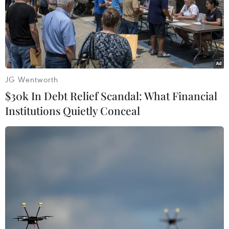
chống khủng bố Sentinelle để hỗ trợ lực lượng an ninh
đảm bảo an ninh tại các tòa nhà công cộng ở thủ đô
Paris.
JG Wentworth
$30k In Debt Relief Scandal: What Financial
Institutions Quietly Conceal
Pháp: Không xảy ra bạo loạn trong cuộc