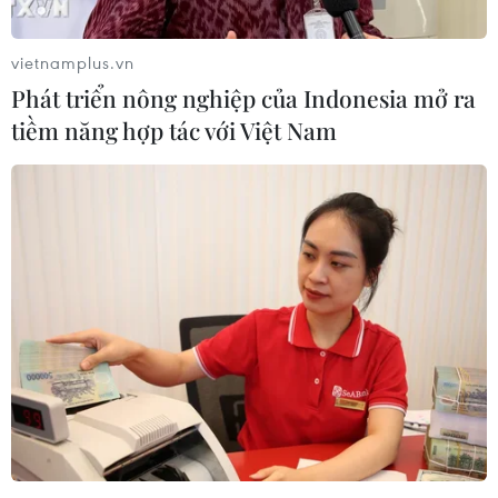
vietnamplus.vn
Thủ tướng Pháp kêu gọi cắt giảm thuế để
Phát triển nông nghiệp của Indonesia mở ra
đối phó với làn sóng biểu tình
tiềm năng hợp tác với Việt Nam
08/04/2019 14:11
Thủ tướng Pháp Edouard Philippe cho biết người dân
Pháp đã bày tỏ sự bất bình về gánh nặng thuế, muốn
có tiếng nói trực tiếp hơn trong vấn đề điều hành đất
nước và hành động chống biến đổi khí hậu.