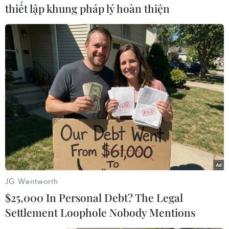
thiết lập khung pháp lý hoàn thiện
Pháp
Theo dõi VietnamPlus
TIN LIÊN QUAN
JG Wentworth
$25,000 In Personal Debt? The Legal
Settlement Loophole Nobody Mentions