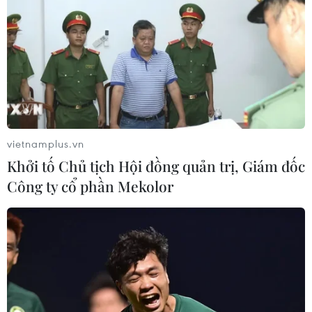
hoạt động để bảo vệ hệ sinh thái tại di sản; gắn
lợi tích của cộng đồng địa phương với việc bảo
tồn và phát huy giá trị di sản./.
(Vietnam+)
vietnamplus.vn
Khởi tố Chủ tịch Hội đồng quản trị, Giám đốc
Công ty cổ phần Mekolor