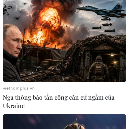
vững tài nguyên di sản văn hóa trong phát triển
du lịch.
UNESCO đã từng có khuyến cáo rằng bảo tồn di
sản mà không đem lại lợi ích cho cộng đồng thì
việc bảo tồn sẽ không bền vững. Tuy nhiên,
khai thác mà bất chấp việc giữ gìn di sản sẽ tự
đánh mất tài nguyên. Bởi lẽ các di sản không
chỉ đem lại nguồn lợi khi phát triển du lịch bền
vững, mà còn đưa giá trị văn hóa, hình ảnh đất
nước, con người sở hữu di sản đến với bạn bè
vietnamplus.vn
quốc tế.
Nga thông báo tấn công căn cứ ngầm của
Do đó, để phát triển du lịch bền vững trên cơ sở
Ukraine
khai thác các giá trị di sản, văn hóa, Việt Nam
cần có chiến lược phát triển phù hợp. Ngành du
lịch cần lựa chọn sản phẩm du lịch trên cơ sở