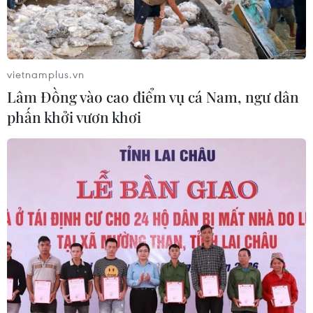
vietnamplus.vn
Lâm Đồng vào cao điểm vụ cá Nam, ngư dân
phấn khởi vươn khơi
Bảo tồn di sản ca trù: Câu ca, nhịp
phách vang ngân dịp cuối tuần
12/11/2019 23:00
Vào tối thứ Bảy hàng tuần, câu ca, nhịp phách ca trù lại
vang ngân tại Bích Câu Đạo quán (Hà Nội), đưa không
gian này thành điểm hẹn của những người yêu di sản.