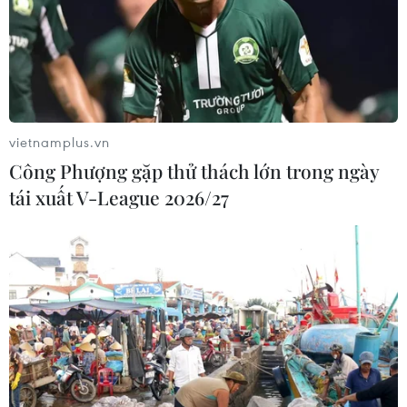
#Di sản văn hóa
#UNESCO
#Danh lam thắng cảnh
#Văn hóa ẩm thực
#Cố đô Huế
vietnamplus.vn
Theo dõi VietnamPlus
Công Phượng gặp thử thách lớn trong ngày
tái xuất V-League 2026/27
TIN LIÊN QUAN