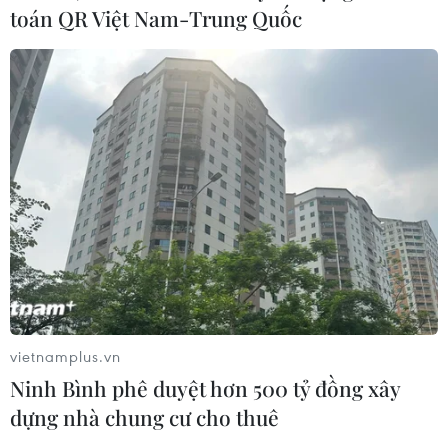
toán QR Việt Nam-Trung Quốc
Lượng khách quốc tế đến với Thừa Thiên-Huế hằng
năm hiện chỉ bằng 1/3 của Hà Nội, 1/4 của Thành phố
Hồ Chí Minh và tương đương với gần 70% của Đà
Nẵng, Khánh Hòa.
vietnamplus.vn
Ninh Bình phê duyệt hơn 500 tỷ đồng xây
dựng nhà chung cư cho thuê