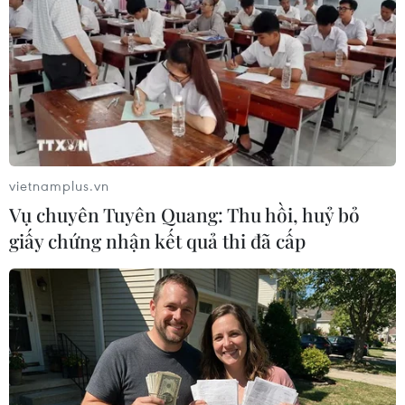
là Di sản Thiên nhiên thế giới, mang lại nhiều
lợi ích cho du lịch Quảng Ninh.
Năm Du lịch Quốc gia 2018 Hạ Long-Quảng
Ninh là năm "bội thu" khi ngành du lịch đón
12,2 triệu lượt khách, trong đó hơn 5 triệu lượt
khách quốc tế, doanh thu đạt 23.600 tỷ đồng.
Riêng Vịnh Hạ Long đón khoảng 4,1 triệu lượt
vietnamplus.vn
khách, tăng 4%, trong đó 2,82 triệu lượt khách
Vụ chuyên Tuyên Quang: Thu hồi, huỷ bỏ
quốc tế, tăng 4% so với năm 2017.
giấy chứng nhận kết quả thi đã cấp
Khách quốc tế đến Quảng Ninh đã chiếm 30%
lượng khách quốc tế đến Việt Nam trong năm
2018, đã góp phần khẳng định Hạ Long-Quảng
Ninh là điểm đến hấp dẫn du khách.
Có thể khẳng định di sản là tài nguyên du lịch
có sức hấp dẫn mạnh mẽ, là động lực thu hút