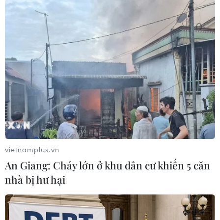
Quần thể di tích Cố đô Huế là điểm đến không
thể bỏ qua của du khách trên hành trình khám
phá di sản miền Trung. Theo thống kê, năm
2018 đã có khoảng 3,5 triệu lượt khách đã đến
tham quan các điểm trong Quần thể di tích Cố
đô Huế.
vietnamplus.vn
An Giang: Cháy lớn ở khu dân cư khiến 5 căn
nhà bị hư hại