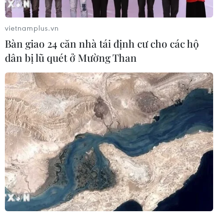
vietnamplus.vn
Bàn giao 24 căn nhà tái định cư cho các hộ
dân bị lũ quét ở Mường Than
Hà Nội thay đổi thời gian tổ chức Lễ hội
văn hóa dân gian 2019
13/11/2019 08:29
Tuy có sự điều chỉnh về thời gian tổ chức nhưng các
hoạt động trong khuôn khổ Lễ hội văn hóa dân gian