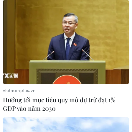
Nghệ thuật Ca Huế - Di sản
Văn hóa Phi vật thể Quốc gia
18/11/2019 02:04
Nghệ thuật Ca Huế đang được xây dựng hồ sơ trình
UNESCO đề nghị công nhận làDi sản Văn hóa Phi vật
thể Đại diện của Nhân loại.
vietnamplus.vn
Hướng tới mục tiêu quy mô dự trữ đạt 1%
GDP vào năm 2030