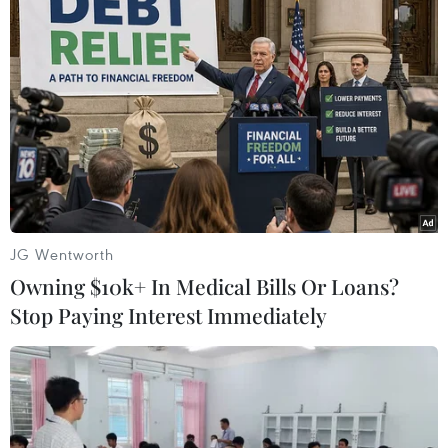
Quần thể di tích cố đô Huế được UNESCO công nhận là Di sản
văn hóa thế giới năm 1993. (Ảnh: Nhật Anh/TTXVN)
Còn tại Hội An, năm 2018 đón tổng lượt khách
tham quan, lưu trú lên tới 5 triệu lượt, trong đó
khách quốc tế đạt 3,8 triệu lượt. Doanh thu vé
tham quan phố cổ đạt hơn 266 tỷ đồng. Doanh
thu vé tham quan Cù Lao Chàm đạt gần 27 tỷ
đồng.
JG Wentworth
Mạng lưới cơ sở lưu trú du lịch nơi đây đang
Owning $10k+ In Medical Bills Or Loans?
tiếp tục phát triển về số lượng và đa dạng loại
Stop Paying Interest Immediately
hình. Hội An cũng đã được vinh danh là "Điểm
đến thành phố văn hóa hàng đầu châu Á" trong
hệ thống Giải thưởng du lịch thế giới năm 2019.
Vịnh Hạ Long đã 2 lần được UNESCO công nhận