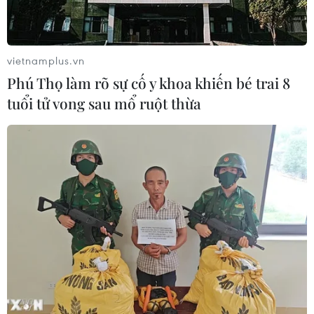
vietnamplus.vn
Phú Thọ làm rõ sự cố y khoa khiến bé trai 8
tuổi tử vong sau mổ ruột thừa