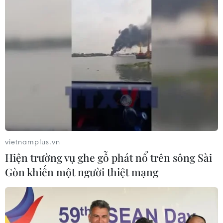
Yêu cầu kiểm tra hóa đơn doanh nghiệp
mỹ phẩm, thực phẩm chức năng
29/08/2018 05:12
Tổng cục Thuế vừa có văn bản yêu cầu Cục thuế các
tỉnh, thành phố bổ sung nhân lực tối đa cho công tác
thanh kiểm tra và lưu ý việc kiểm tra với một số doanh
nghiệp dược phẩm, mỹ phẩm.
vietnamplus.vn
Hiện trường vụ ghe gỗ phát nổ trên sông Sài
Gòn khiến một người thiệt mạng