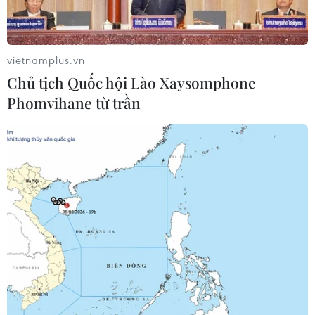
vietnamplus.vn
Chủ tịch Quốc hội Lào Xaysomphone
Phomvihane từ trần
Quảng Ninh: Khởi tố đối tượng lập công ty
mua bán hóa đơn trái phép
14/03/2018 08:29
Ngày 14/3, Công an tỉnh Quảng Ninh đã khởi tố bị can,
tạm giam đối với Đào Văn Bích về hành vi “Mua bán
trái phép hóa đơn, chứng từ thu nộp ngân sách Nhà
nước.”