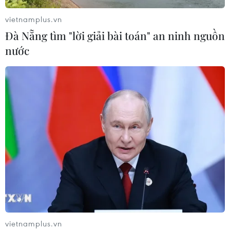
tại khu Tân Huê Viên sa lưới
vietnamplus.vn
06/08/2026 05:57
Đà Nẵng tìm "lời giải bài toán" an ninh nguồn
nước
Khẩn trường khám nghiệm
hiện trường, điều tra nguyên nhân
vụ cháy chợ Biên Hòa
06/08/2026 04:37
Nâng cao hiệu quả đấu tranh phòng,
chống tội phạm và vi phạm pháp luật
06/08/2026 04:13
Cảnh báo thủ đoạn lừa đảo đưa lao
vietnamplus.vn
động thời vụ sang Hàn Quốc