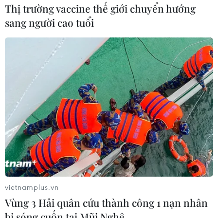
Thị trường vaccine thế giới chuyển hướng
chức năng lôi ra ánh sáng thời gian gần đây.
sang người cao tuổi
Bắt đối tượng mua bán hóa đơn giá trị gia
vietnamplus.vn
Vùng 3 Hải quân cứu thành công 1 nạn nhân
tăng khống gần 300 tỷ đồng
bị sóng cuốn tại Mũi Nghê