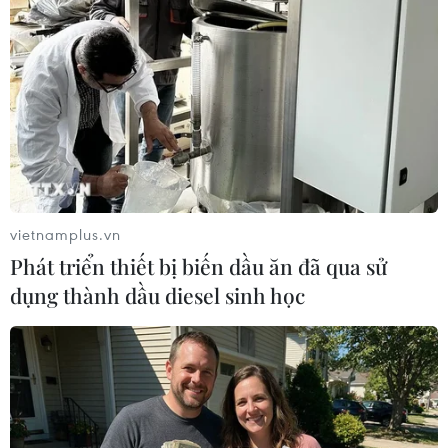
vietnamplus.vn
Phát triển thiết bị biến dầu ăn đã qua sử
dụng thành dầu diesel sinh học
#Mua bán hóa đơn
#Hóa đơn khống
#Hóa đơn ma
#Giả mạo chữ ký
#tin tức mới nhất
#tin tức 24h
#tin tức thời sự
#tin tức trong nước
#VietnamPlus
#Vietnam
#Plus
TP. Hà Nội