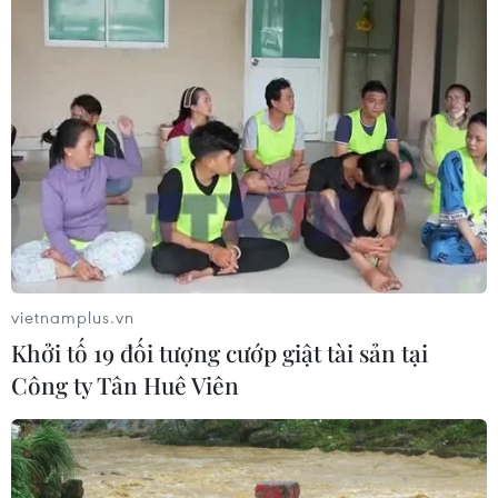
08/08/2026 04:00
Quảng Trị triệt phá đường dây vận
chuyển hơn 210kg vật liệu nổ
08/08/2026 01:59
Cần Thơ: Khởi tố 19 bị can trong vụ
dàn cảnh cướp giật tại Tân Huê Viên
08/08/2026 01:33
vietnamplus.vn
Khởi tố 19 đối tượng cướp giật tài sản tại
Công ty Tân Huê Viên
TP Hồ Chí Minh: Bắt khẩn cấp bảo
mẫu có hành vi bạo hành trẻ tại
trường mầm non
08/08/2026 01:33