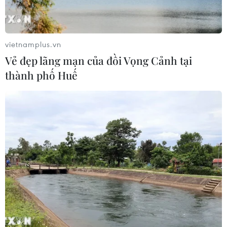
Bãi bỏ một số văn bản quy phạm
pháp luật không còn phù hợp
06/08/2026 09:59
vietnamplus.vn
Vẻ đẹp lãng mạn của đồi Vọng Cảnh tại
thành phố Huế
Khởi tố người đi bộ gây tai nạn chết
người trên quốc lộ ở Quảng Trị
06/08/2026 09:44
Khởi tố Chủ tịch Hội đồng quản trị,
Giám đốc Công ty cổ phần Mekolor
06/08/2026 09:06
Thêm một nhóm dàn cảnh cướp giật