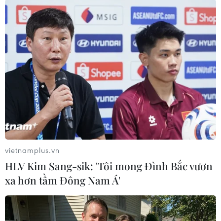
Theo dõi VietnamPlus
TIN LIÊN QUAN
vietnamplus.vn
HLV Kim Sang-sik: 'Tôi mong Đình Bắc vươn
xa hơn tầm Đông Nam Á'