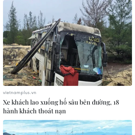
hỗ trợ Lào xây dựng nền kinh tế độc
lập, tự chủ
06/08/2026 15:32
Thư mừng kỷ niệm 50 năm quan hệ
ngoại giao Việt Nam-Thái Lan
06/08/2026 15:07
Thái Lan-Myanmar thúc đẩy hợp tác
kinh tế và công nghệ vũ trụ
vietnamplus.vn
06/08/2026 13:35
Xe khách lao xuống hố sâu bên đường, 18
hành khách thoát nạn
Việt Nam-Thái Lan nhất trí thúc đẩy
triển khai thực chất Chiến lược "Ba