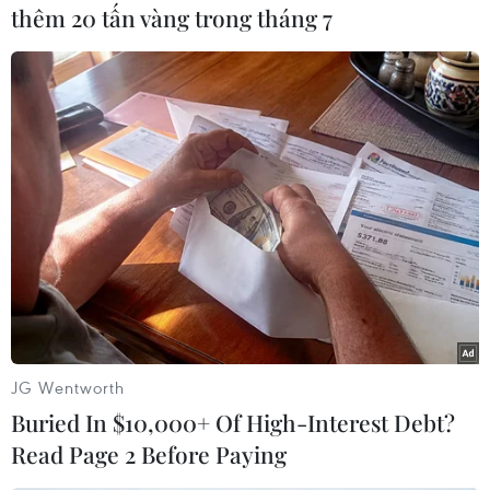
thêm 20 tấn vàng trong tháng 7
#Biển Đông
#Vùng đặc quyền kinh tế
#Tổng thống Philippines
#Chủ tịch Trung Quốc
#Tập Cận Bình
#Tàu khảo sát
Philippines
JG Wentworth
Trung Quốc
Buried In $10,000+ Of High-Interest Debt?
Read Page 2 Before Paying