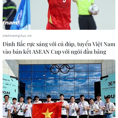
vietnamplus.vn
Đình Bắc rực sáng với cú đúp, tuyển Việt Nam
vào bán kết ASEAN Cup với ngôi đầu bảng
Tổng thống Duterte không cho Mỹ triển
khai tên lửa tại Philippines
08/08/2019 00:23
Mặc dù tồn tại Hiệp ước Phòng thủ chung giữa Mỹ và