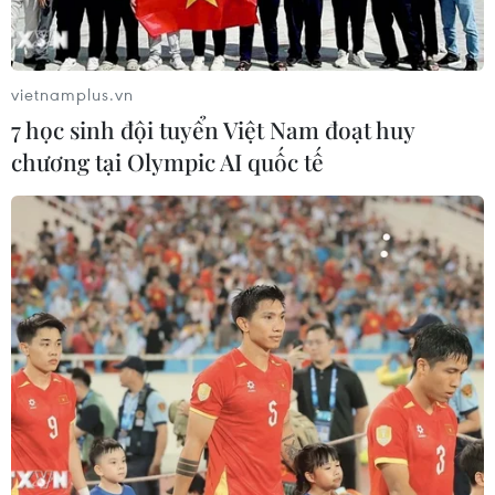
Philippines, Tổng thống Duterte cho biết ông sẽ cấm các
vũ khí nước ngoài, bao gồm kho vũ khí hạt nhân, được
vào nước này.
vietnamplus.vn
7 học sinh đội tuyển Việt Nam đoạt huy
chương tại Olympic AI quốc tế
UNCLOS - Cơ sở pháp lý quốc tế thiết lập