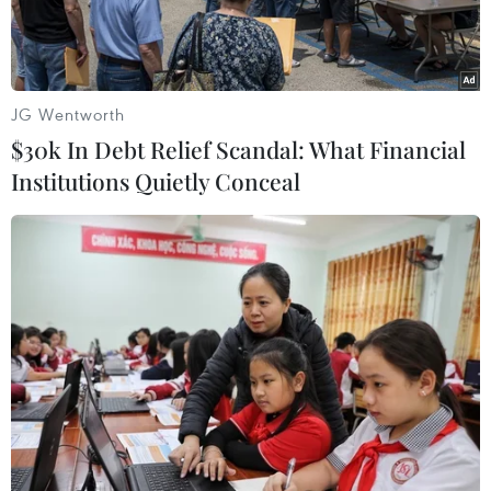
JG Wentworth
$30k In Debt Relief Scandal: What Financial
Institutions Quietly Conceal
Ngoại trưởng Philippines Teodoro Locsin. (Nguồn: Rappler)
Ngày 9/8, Philippines tuyên bố sẽ trao công hàm
phản đối về sự hiện diện của 2 tàu khảo sát của
Trung Quốc trong vùng đặc quyền kinh tế (EEZ)
của nước này.