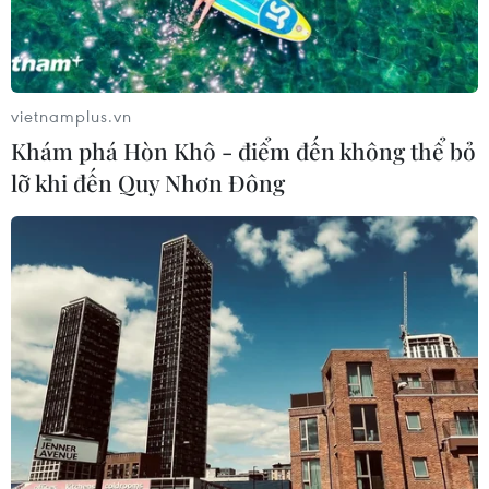
Indonesia không áp thuế chống bán
phá giá với nhựa từ Việt Nam
07/08/2026 14:45
vietnamplus.vn
Khám phá Hòn Khô - điểm đến không thể bỏ
lỡ khi đến Quy Nhơn Đông
Chủ tịch Quốc hội kiêm Chủ tịch Hạ
viện Thái Lan kết thúc chuyến thăm
Việt Nam
07/08/2026 14:34
Tổng Bí thư, Chủ tịch nước Tô Lâm:
Hợp tác nghị viện là trụ cột quan
trọng giữa Việt Nam-Thái Lan
07/08/2026 13:39