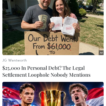
Philippines: Trung Quốc "cải tạo" 3 đảo
nhân tạo ở Biển Đông
25/07/2017 13:55
Philippines đã phát hiện những "cải tạo" nhất định trên
các cấu trúc mà Trung Quốc lắp đặt trái phép tại 3 đảo
nhân tạo ở vùng Biển Đông có tranh chấp.
JG Wentworth
$25,000 In Personal Debt? The Legal
Settlement Loophole Nobody Mentions