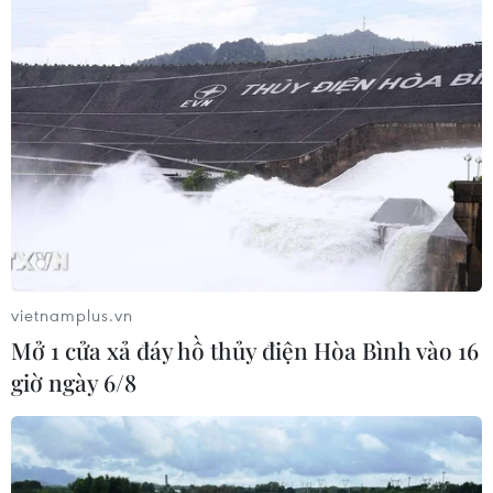
CƠ QUAN CHỦ QUẢN: THÔNG TẤN XÃ VIỆT NAM
Tổng Biên tập: TRẦN TIẾN DUẨN
Phó Tổng Biên tập: NGUYỄN THỊ TÁM, KHÚC THANH
THỦY
Sở hữu trí tuệ
Quy định sử dụng
RSS
Hỗ trợ
Ngôn ngữ
TTXVN
vietnamplus.vn
Dịch vụ tin
Quảng cáo
Mở 1 cửa xả đáy hồ thủy điện Hòa Bình vào 16
Liên hệ
giờ ngày 6/8
Giấy phép số: 1374/GP-BTTTT do Bộ Thông tin và Truyền thông