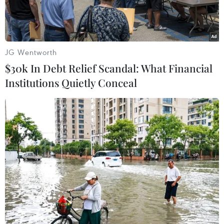
JG Wentworth
$30k In Debt Relief Scandal: What Financial
Institutions Quietly Conceal
Ký kết hợp tác giữa tỉnh Quảng Bình và tỉnh Salavan (Lào).
(Ảnh: Tá Chuyên/TTXVN)
Chiều 23/4, tại thành phố Đồng Hới, đoàn đại
biểu hai tỉnh Quảng Bình và tỉnh Salavan (nước
Cộng hòa Dân chủ Nhân dân Lào) đã tiến hành
hội đàm và ký biên bản hợp tác.