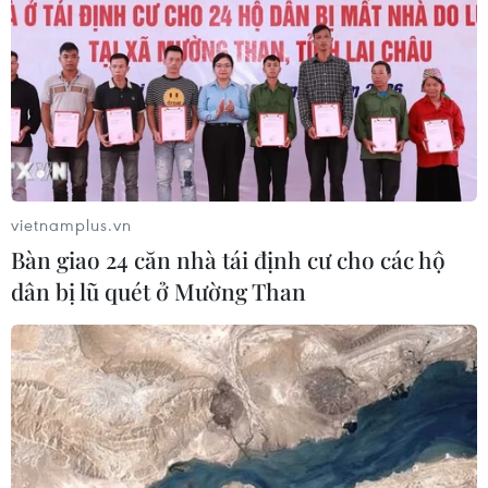
vietnamplus.vn
Bàn giao 24 căn nhà tái định cư cho các hộ
dân bị lũ quét ở Mường Than