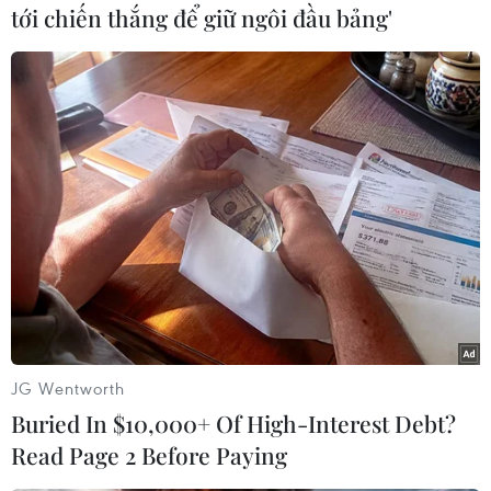
tới chiến thắng để giữ ngôi đầu bảng'
Bên cạnh đó, hai tỉnh tích cực thúc đẩy hợp tác
về thương mại, du lịch; khuyến khích và tạo
điều kiện cho doanh nghiệp đầu tư sản xuất,
kinh doanh trong các lĩnh vực phù hợp với tiềm
năng, thế mạnh của mỗi tỉnh; khuyến khích hợp
tác trên các lĩnh vực khác phù hợp với nhu cầu
và khả năng của mỗi bên.
JG Wentworth
Buried In $10,000+ Of High-Interest Debt?
Read Page 2 Before Paying