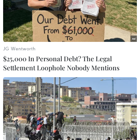
cường kết nối hai nền kinh tế, nhất
là về thể chế, tài chính, hạ tầng,
năng lượng, viễn thông, du lịch.
(TTXVN/Vietnam+)
JG Wentworth
$25,000 In Personal Debt? The Legal
Settlement Loophole Nobody Mentions