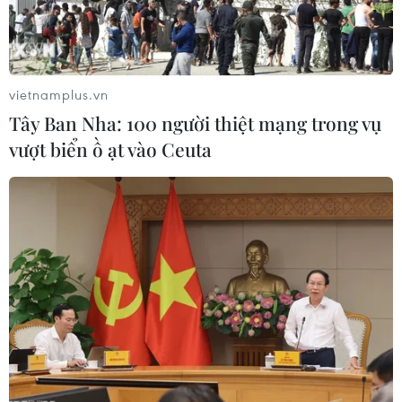
#Việt Nam-Lào
#Tỉnh Salavan
#Ký kết biên bản
#Quan hệ hợp tác
Quảng Bình
Quảng Trị
vietnamplus.vn
Lào
Tây Ban Nha: 100 người thiệt mạng trong vụ
vượt biển ồ ạt vào Ceuta
Theo dõi VietnamPlus
Quan hệ Việt Nam-Lào
Kinh nghiệm Đổi mới của Việt Nam hỗ trợ Lào
xây dựng nền kinh tế độc lập, tự chủ
Việt Nam và Lào thúc đẩy hợp tác khoa học