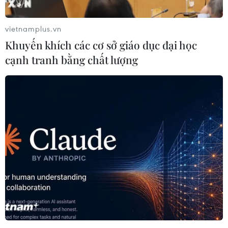
Việt Nam-Lào đẩy mạnh hợp tác toàn diện về
quốc phòng
vietnamplus.vn
Khuyến khích các cơ sở giáo dục đại học
Tác phẩm điện ảnh “Mưa đỏ” và hành trình gắn
cạnh tranh bằng chất lượng
kết chiến lược Việt-Lào
Các địa phương Việt Nam-Lào mở rộng hợp tác
trên nhiều lĩnh vực
TIN LIÊN QUAN