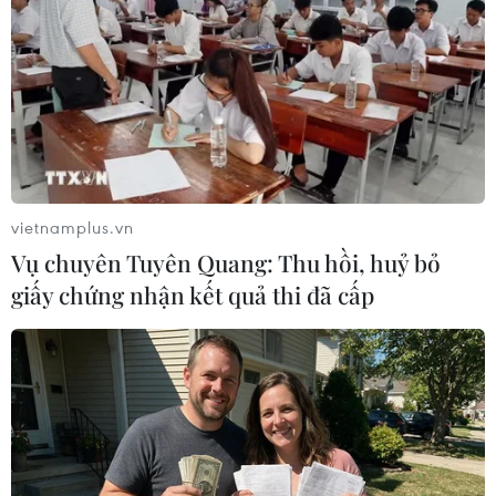
của tỉnh Quảng Bình trong thời gian qua; đồng
thời khẳng định chuyến thăm và làm việc sẽ mở
ra cơ hội hợp tác mới giữa hai tỉnh trong tương
lai.
Tỉnh trưởng tỉnh Salavan cam kết sẽ đẩy mạnh
hợp tác với các địa phương của Việt Nam, trong
đó có tỉnh Quảng Bình theo hướng ngày càng
vietnamplus.vn
sâu sắc, bền vững./.
Vụ chuyên Tuyên Quang: Thu hồi, huỷ bỏ
giấy chứng nhận kết quả thi đã cấp
Việt Nam-Lào cần tăng
cường kết nối hai nền kinh
tế trong thời gian tới
Để nâng cao hiệu quả hợp tác,
Thủ tướng Phạm Minh Chính và
Thủ tướng Lào nhất trí cần tăng