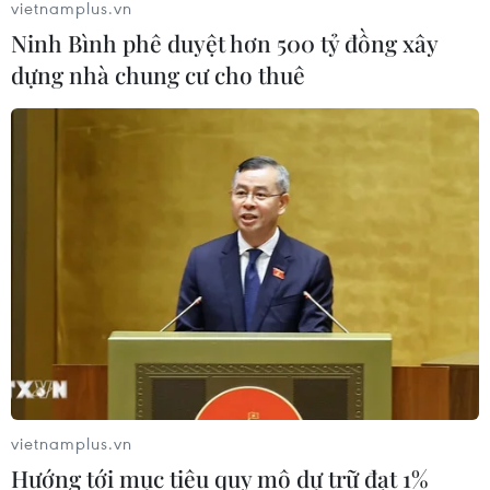
vietnamplus.vn
Ninh Bình phê duyệt hơn 500 tỷ đồng xây
dựng nhà chung cư cho thuê
vietnamplus.vn
Hướng tới mục tiêu quy mô dự trữ đạt 1%
TIN CÙNG CHUYÊN MỤC