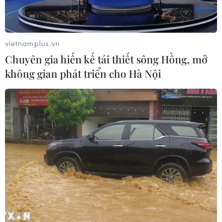
Kim ngạch thương mại
vietnamplus.vn
song phương giữa hai nước Việt Nam
Chuyên gia hiến kế tái thiết sông Hồng, mở
và Thái Lan
không gian phát triển cho Hà Nội
06/08/2026 06:24
Đồng USD trước bước ngoặt do đồng
yen mạnh lên và số liệu việc làm Mỹ
06/08/2026 05:14
Tây Ninh: Tạo điều kiện hình thành
doanh nghiệp công nghệ chiến lược
06/08/2026 04:45