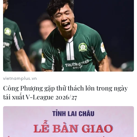
người dân khó khăn tỉnh Salavan
21/12/2022 12:29
Hội Chữ thập Đỏ tỉnh Thừa Thiên-Huế xây dựng chương
trình, kế hoạch cụ thể trong việc hỗ trợ Hội Chữ thập Đỏ
tỉnh Salavan phát triển mô hình xây dựng nhà Chữ thập
Đỏ cho hộ nghèo.
vietnamplus.vn
Công Phượng gặp thử thách lớn trong ngày
tái xuất V-League 2026/27