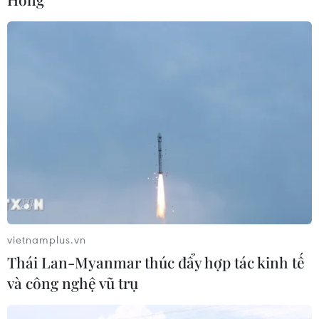
Techcom Life và cách tiếp cận mới
cho bài toán bảo vệ sức khỏe của
người Việt
06/08/2026 03:40
Kim ngạch xuất khẩu vượt mốc 100
tỷ USD, Hàn Quốc lập kỷ lục thặng
dư vãng lai
06/08/2026 03:34
Xem thêm
vietnamplus.vn
Thái Lan-Myanmar thúc đẩy hợp tác kinh tế
và công nghệ vũ trụ