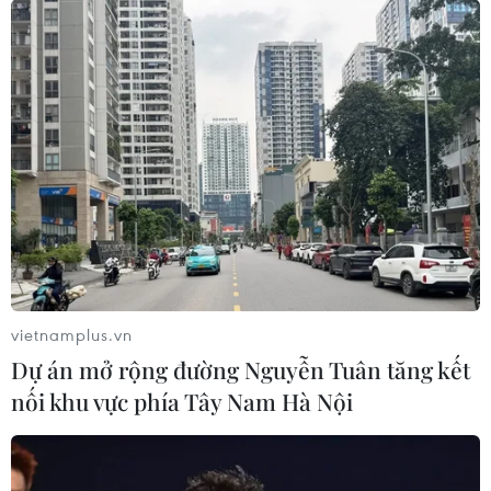
tác với lãnh đạo hai tỉnh Savannakhet và tỉnh Salavan
giai đoạn từ năm 2023-2025 trên nhiều lĩnh vực.
vietnamplus.vn
Dự án mở rộng đường Nguyễn Tuân tăng kết
nối khu vực phía Tây Nam Hà Nội
Phát triển nhà Chữ thập Đỏ, giúp đỡ