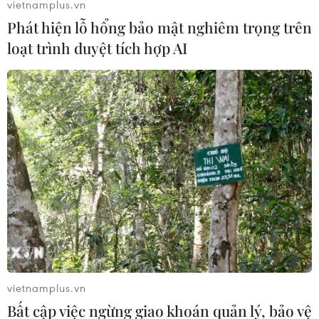
vietnamplus.vn
Phát hiện lỗ hổng bảo mật nghiêm trọng trên
loạt trình duyệt tích hợp AI
Thừa Thiên-Huế tăng cường hợp tác và hỗ
trợ tỉnh Salavan của Lào
27/12/2022 23:24
Hai bên khẳng định tiếp tục đưa mối quan hệ hữu nghị,
hợp tác lên một tầm cao mới trên các lĩnh vực gồm
chính trị, ngoại giao; quốc phòng, an ninh và biên giới,
vietnamplus.vn
cửa khẩu; kinh tế...
Bất cập việc ngừng giao khoán quản lý, bảo vệ