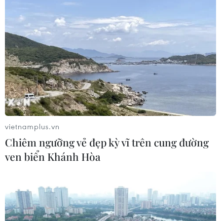
Hướng tới mục tiêu quy mô dự trữ
đạt 1% GDP vào năm 2030
06/08/2026 10:23
Chứng khoán 6/8: Cổ phiếu hóa chất
tăng trần, trắng bên bán giữa phiên
đỏ lửa
06/08/2026 09:40
vietnamplus.vn
Chiêm ngưỡng vẻ đẹp kỳ vĩ trên cung đường
Lâm Đồng vào cao điểm vụ cá Nam,
ven biển Khánh Hòa
ngư dân phấn khởi vươn khơi
06/08/2026 09:06
Giá dầu tăng khi nhà đầu tư thận