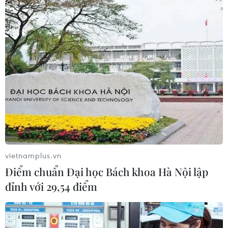
#Diễn đàn Tương lai ASEAN 2024
#Bộ Thông tin và Truyền thông
#Chuyển đổi xanh
#Kinh tế tuần hoàn
Theo dõi VietnamPlus
vietnamplus.vn
Điểm chuẩn Đại học Bách khoa Hà Nội lập
TIN LIÊN QUAN
đỉnh với 29,54 điểm