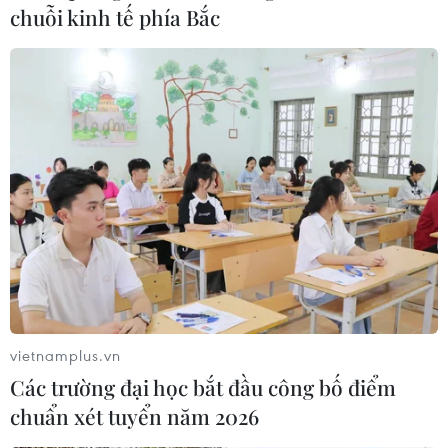
chuỗi kinh tế phía Bắc
triển nhanh, bền vững, lấy người
dân làm trung tâm."
(TTXVN/Vietnam+)
vietnamplus.vn
Các trường đại học bắt đầu công bố điểm
chuẩn xét tuyển năm 2026