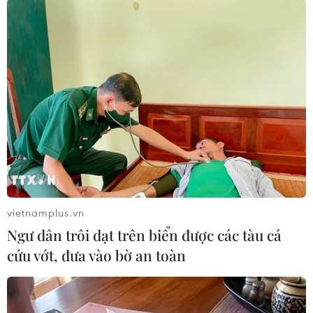
thuật số mới," Bộ trưởng nhấn mạnh.
vietnamplus.vn
Ngư dân trôi dạt trên biển được các tàu cá
Bộ trưởng Bộ Thông tin và Truyền thông Nguyễn Mạnh Hùng.
cứu vớt, đưa vào bờ an toàn
(Nguồn: TTXVN)
Chia sẻ một số quan điểm về hợp tác kỹ thuật số