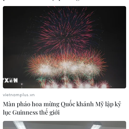
Chủ tịch Quốc hội kiêm Chủ tịch Hạ
viện Thái Lan kết thúc chuyến thăm
Việt Nam
07/08/2026 14:34
Tổng Bí thư, Chủ tịch nước Tô Lâm:
Hợp tác nghị viện là trụ cột quan
trọng giữa Việt Nam-Thái Lan
07/08/2026 13:39
vietnamplus.vn
59 năm ASEAN: Đoàn kết là “lợi thế
Màn pháo hoa mừng Quốc khánh Mỹ lập kỷ
cạnh tranh” đặc biệt của Hiệp hội
lục Guinness thế giới
07/08/2026 12:00