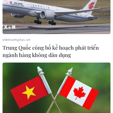
Trong khuôn khổ Diễn đàn Tương lai ASEAN 2024, Thủ
tướng Phạm Minh Chính và Thủ tướng Lào Sonexay
Siphandone cùng Tổng Thư ký ASEAN Kao Kim Hourn
tham dự Tọa đàm với doanh nghiệp ASEAN và các đối
tác.
vietnamplus.vn
Trung Quốc công bố kế hoạch phát triển
ngành hàng không dân dụng