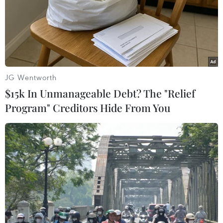
Với tư cách diễn giả chính của phiên thảo luận,
Bộ trưởng Ngoại giao thứ hai Brunei Erywan
Yusof nhấn mạnh khu vực Đông Nam Á có một
tầm nhìn rất rõ ràng về việc mình muốn đi tới
đâu, tầm nhìn cụ thể như thế nào.
JG Wentworth
"Điều này tôi không thấy ở các khu vực khác
$15k In Unmanageable Debt? The "Relief
như Nam Á, Đông Bắc Á, Trung Á… Điều quan
Program" Creditors Hide From You
trọng là các quốc gia Đông Nam Á tề tựu được
với nhau để cùng hình dung về tương lai của
khu vực. Tôi nghĩ đây là một cách tiếp cận quan
trọng, cần thiết; cũng là tài sản và giá trị quan
trọng của khu vực về chính trị, văn hóa của
ASEAN," ông Erywan Yusof phát biểu.
Nhằm phát triển tương lai bền vững cho
ASEAN, Bộ trưởng Erywan Yusof gợi ý ASEAN