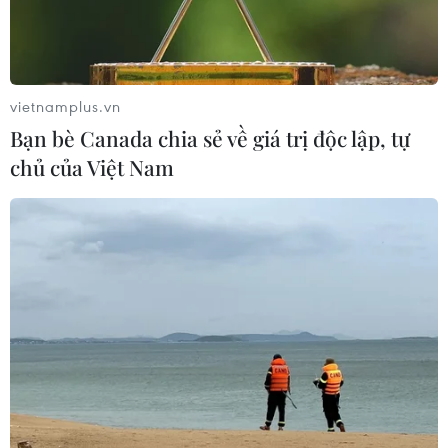
Thủ tướng Phạm Minh Chính: Chưa bao
giờ ASEAN ở vị thế tốt như hiện nay
vietnamplus.vn
23/04/2024 03:09
Bạn bè Canada chia sẻ về giá trị độc lập, tự
Theo Thủ tướng, sau gần 6 thập kỷ hình thành và phát
chủ của Việt Nam
triển, có thể khẳng định chưa bao giờ ASEAN ở vị thế tốt
như hiện nay và cũng chưa bao giờ phải đối mặt với
nhiều thách thức như hiện nay.