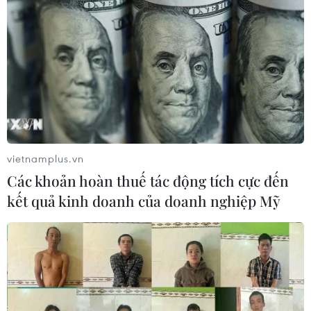
Thủ tướng Thái Lan chỉ đạo khẩn sau
vụ xả súng tại trường học
07/08/2026 06:37
Thái Lan: Xả súng gây thương vong
tại trường học ở Nonthaburi
07/08/2026 05:12
vietnamplus.vn
Các khoản hoàn thuế tác động tích cực đến
kết quả kinh doanh của doanh nghiệp Mỹ
Xây dựng Cộng đồng ASEAN tự
cường, sáng tạo, lấy người dân làm
trung tâm
06/08/2026 23:55