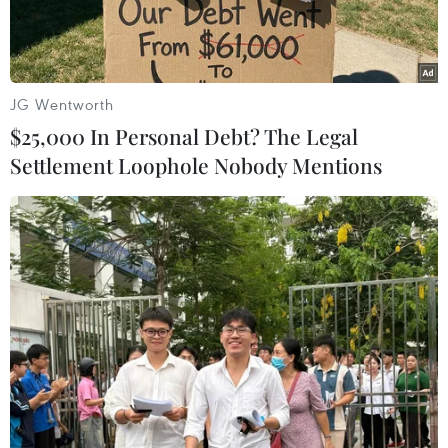
JG Wentworth
$25,000 In Personal Debt? The Legal
Settlement Loophole Nobody Mentions
Thủ tướng Phạm Minh Chính và Thủ tướng Lào Sonexay
Siphandone cùng trưởng đoàn các nước ASEAN tham dự Diễn
đàn Tương lai ASEAN 2024. (Ảnh: Dương Giang/TTXVN)
Sáng 23/4, sau phiên khai mạc, Diễn đàn Tương
lai ASEAN 2024 (ASEAN Future Forum 2024 -
AFF 2024) bước vào phiên thảo luận thứ nhất