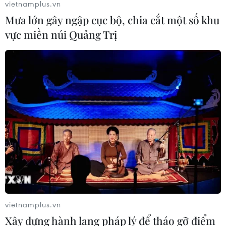
vietnamplus.vn
Mưa lớn gây ngập cục bộ, chia cắt một số khu
vực miền núi Quảng Trị
vietnamplus.vn
Xây dựng hành lang pháp lý để tháo gỡ điểm