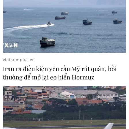
vietnamplus.vn
Iran ra điều kiện yêu cầu Mỹ rút quân, bồi
thường để mở lại eo biển Hormuz
Thủ tướng Phạm Minh Chính dự
Tọa đàm với doanh nghiệp ASEAN và đối
tác
23/04/2024 07:03