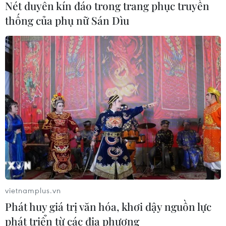
Nét duyên kín đáo trong trang phục truyền
08/08/2026 04:43
thống của phụ nữ Sán Dìu
59 năm ASEAN: Gắn kết tình hữu
nghị ASEAN tại nước Nga
08/08/2026 03:51
Để ASEAN không chỉ thích ứng với
thời đại, mà còn chủ động kiến tạo và
phát huy hiệu quả vai trò
08/08/2026 00:39
Indonesia không áp thuế chống bán
vietnamplus.vn
phá giá với nhựa từ Việt Nam
Phát huy giá trị văn hóa, khơi dậy nguồn lực
07/08/2026 14:45
phát triển từ các địa phương