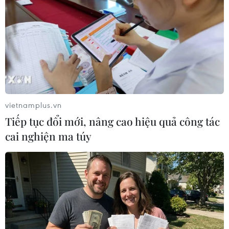
Philippines có thể nhập thêm gạo để bình
ổn thị trường
06/03/2014 11:53
Giá gạo ở Philippines liên tục tăng cao làm gia tăng sức
ép buộc Chính phủ Philippines phải nhập khẩu thêm
vietnamplus.vn
gạo để bình ổn thị trường trong nước.
Tiếp tục đổi mới, nâng cao hiệu quả công tác
cai nghiện ma túy