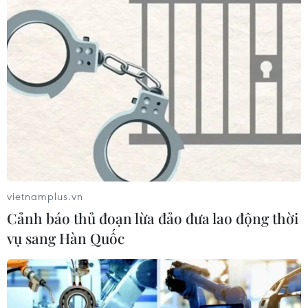
Xuất khẩu gạo Thái Lan giảm gần
19% trong nửa đầu năm 2026
05/08/2026 11:36
Trung Quốc sẽ đáp trả các biện pháp
hạn chế của Mỹ
05/08/2026 11:01
vietnamplus.vn
Cảnh báo thủ đoạn lừa đảo đưa lao động thời
Phê duyệt Điều chỉnh Quy hoạch
vụ sang Hàn Quốc
chung Khu kinh tế Vũng Áng đến
năm 2050
05/08/2026 10:07