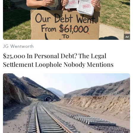
WTO không phạt Philippines vì hạn chế
JG Wentworth
nhập khẩu gạo
$25,000 In Personal Debt? The Legal
06/03/2014 08:10
Settlement Loophole Nobody Mentions
Không có dấu hiệu nào cho thấy các nước thành viên
WTO khiếu kiện lên tổ chức này phản đối chính sách
hạn chế lượng gạo nhập khẩu của Philippines.