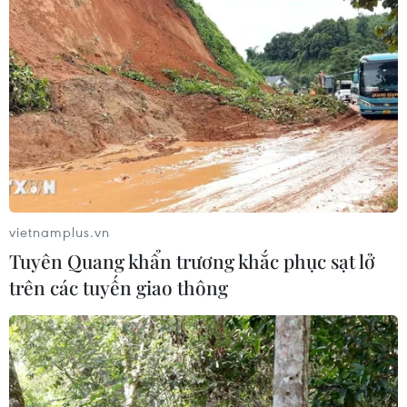
TIN CÙNG CHUYÊN MỤC
Ngoại giao kinh tế: Kiến tạo hệ sinh
thái đồng hành và thúc đẩy tự chủ
công nghệ
vietnamplus.vn
06/08/2026 15:33
Tuyên Quang khẩn trương khắc phục sạt lở
trên các tuyến giao thông
Việt Nam tiếp tục là thị trường trọng
điểm của doanh nghiệp thực phẩm
Ba Lan
06/08/2026 14:03