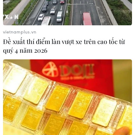
#Chùa Hàm Long
#Chùa Phật Tích
Bắc Ninh
vietnamplus.vn
Theo dõi VietnamPlus
Đề xuất thí điểm làn vượt xe trên cao tốc từ
quý 4 năm 2026
TIN LIÊN QUAN