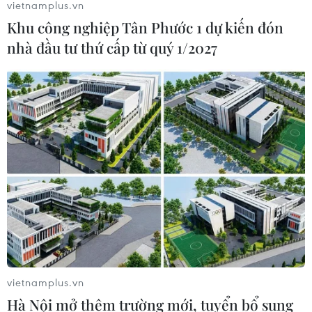
vietnamplus.vn
Khu công nghiệp Tân Phước 1 dự kiến đón
nhà đầu tư thứ cấp từ quý 1/2027
vietnamplus.vn
Hà Nội mở thêm trường mới, tuyển bổ sung