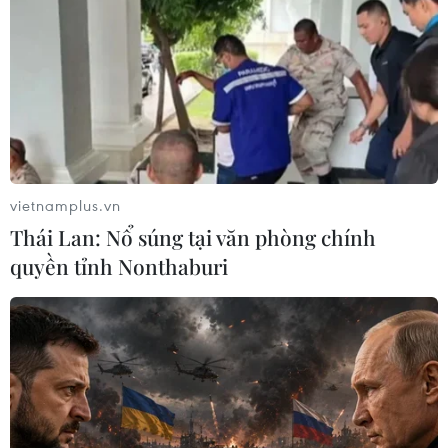
động, động viên nhân dân, các phật tử tiếp tục
đóng góp cho sự nghiệp phát triển kinh tế-xã
hội của địa phương.
Bày tỏ vinh dự được đại diện lãnh đạo Đảng,
Nhà nước đến thăm, chúc mừng nhân Đại lễ
Phật đản, Hòa thượng Thích Thanh Dũng,
Thượng tọa Thích Đức Thiện khẳng định bản
vietnamplus.vn
thân và các tăng ni, phật tử luôn tin tưởng vào
Thái Lan: Nổ súng tại văn phòng chính
Đảng, Nhà nước, Mặt trận Tổ quốc và các cơ
quyền tỉnh Nonthaburi
quan, đoàn thể chính trị-xã hội đã tạo mọi điều
kiện thuận lợi để các cơ sở thờ tự phát triển,
tăng ni, phật tử tu hành tốt; đồng thời sẽ tiếp tục
cùng tăng ni, phật tử đoàn kết một lòng, cùng
Đảng, Nhà nước xây dựng và phát triển quê
hương, đất nước ngày càng tươi đẹp, phồn
thịnh./.