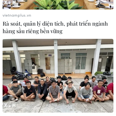
Hà Nội mở thêm trường mới, tuyển
bổ sung 540 chỉ tiêu lớp 10 công lập
vietnamplus.vn
10/08/2026 13:11
Rà soát, quản lý diện tích, phát triển ngành
hàng sầu riêng bền vững
Từ năm 2027, đưa vào vận hành Nền
tảng quản lý cấp cứu ngoại viện toàn
quốc
10/08/2026 13:10
Thành lập Ủy ban quốc gia về an
ninh hàng không và tạo thuận lợi
hàng không
10/08/2026 12:58