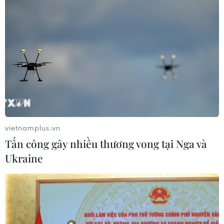
Chủ tịch nước chúc mừng Đại lễ
Phật đản tại TP.HCM
26/05/2023 04:40
Sáng 26/5, nhân dịp Phật đản, Chủ tịch nước Võ Văn
Thưởng tới thăm, chúc mừng chức sắc, tăng ni Phật tử
Giáo hội Phật giáo Việt Nam tại chùa Huê Nghiêm và
chùa Minh Đạo, Thành phố Hồ Chí Minh.
vietnamplus.vn
Tấn công gây nhiều thương vong tại Nga và
Ukraine