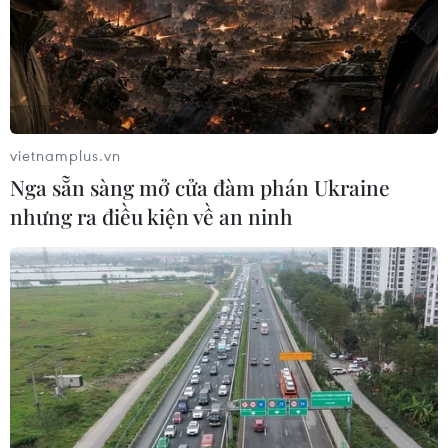
(TTXVN/Vietnam)
vietnamplus.vn
Nga sẵn sàng mở cửa đàm phán Ukraine
nhưng ra điều kiện về an ninh
#Bắc Ninh
#Phó Thủ tướng Chính phủ
#Trần Lưu Quang
#Đại lễ Phật đản
#Phật lịch 2567