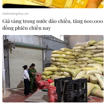
vietnamplus.vn
Giá vàng trong nước đảo chiều, tăng 600.000
đồng phiên chiều nay
Chủ tịch Ủy ban Trung ương MTTQ chúc
mừng Đại lễ Phật đản ở Đồng Nai
14/05/2022 11:28
Chủ tịch Ủy ban Trung ương Mặt trận Tổ quốc Việt Nam
mong muốn các hòa thượng, Ban Trị sự ở Đồng Nai tiếp
tục động viên các tăng ni, phật tử đoàn kết, góp sức xây
dựng đất nước phát triển giàu đpẹ.