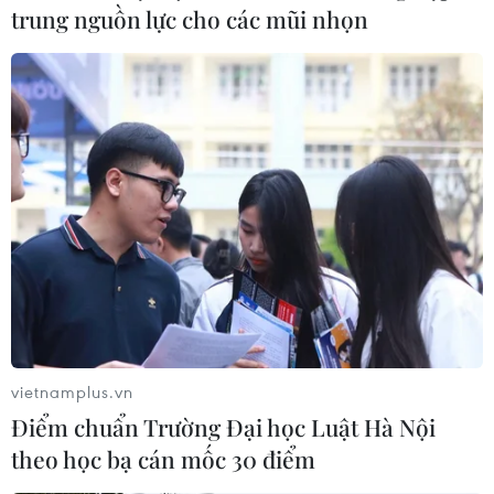
hộ quốc an dân, đồng hành cùng dân tộc.
trung nguồn lực cho các mũi nhọn
vietnamplus.vn
Triển lãm mỹ thuật 'Niêm hoa' hưởng ứng
Điểm chuẩn Trường Đại học Luật Hà Nội
Đại lễ Phật Đản năm 2023
theo học bạ cán mốc 30 điểm
24/05/2023 02:21