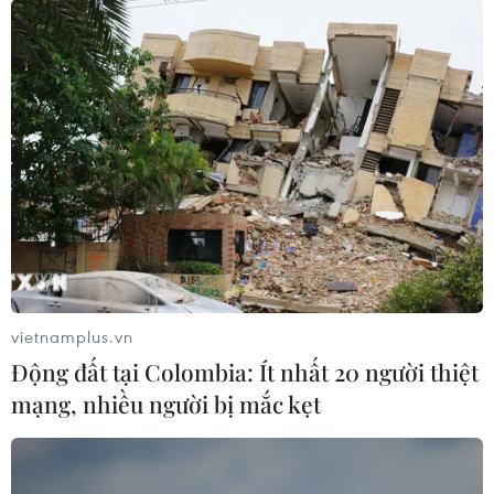
Trong tháng Sáu Dương lịch từ ngày 6 đến 23, triển lãm
"Niêm hoa" sẽ đến với Huế trong không gian Lan Viên
Cổ Tích (94-98 Bạch Đằng), với 9 tác giả thuộc nhóm
họa sỹ G39 và 1 nhà thiết kế thời trang.
vietnamplus.vn
Động đất tại Colombia: Ít nhất 20 người thiệt
mạng, nhiều người bị mắc kẹt