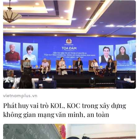
trường nội trú vùng biên trước 25/8
10/08/2026 11:21
Phát triển Đại học Quốc gia Hà Nội
thành đại học tinh hoa, thuộc nhóm
hàng đầu châu Á
10/08/2026 11:21
Kế hoạch khắc phục khuyến nghị
của EC về chống khai thác IUU
vietnamplus.vn
10/08/2026 11:11
Phát huy vai trò KOL, KOC trong xây dựng
không gian mạng văn minh, an toàn
Chuyên gia đề xuất mô hình ba lớp
phát triển ngành bán dẫn Việt Nam