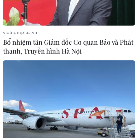
dân tộc.
vietnamplus.vn
Bổ nhiệm tân Giám đốc Cơ quan Báo và Phát
thanh, Truyền hình Hà Nội
Phó Thủ tướng Trần Lưu Quang (thứ 4 từ trái sang) cùng các đại
biểu chúc mừng tại chùa Hàm Long, phường Nam Sơn, thành
phố Bắc Ninh, tỉnh Bắc Ninh. (Ảnh: Thanh Thương/TTXVN)
Sáng 29/5, Phó Thủ tướng Chính phủ Trần Lưu