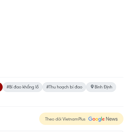
#Bí đao khổng lồ
#Thu hoạch bí đao
Bình Định
Theo dõi VietnamPlus