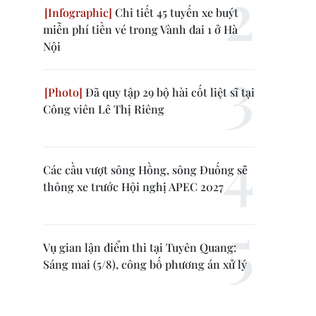
Chi tiết 45 tuyến xe buýt
miễn phí tiền vé trong Vành đai 1 ở Hà
Nội
Đã quy tập 29 bộ hài cốt liệt sĩ tại
Công viên Lê Thị Riêng
Các cầu vượt sông Hồng, sông Đuống sẽ
thông xe trước Hội nghị APEC 2027
Vụ gian lận điểm thi tại Tuyên Quang:
Sáng mai (5/8), công bố phương án xử lý