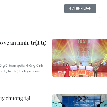
GỬI BÌNH LUẬN
 vệ an ninh, trật tự
sở giỏi toàn quốc khẳng định
inh, trật tự, bình yên cuộc
uy chương tại