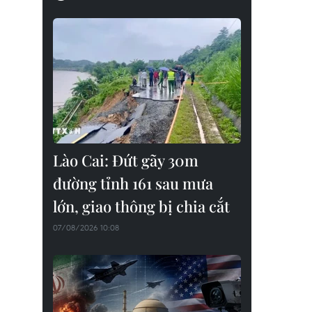
Lào Cai: Đứt gãy 30m
đường tỉnh 161 sau mưa
lớn, giao thông bị chia cắt
07/08/2026 10:08