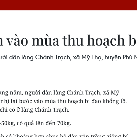
h vào mùa thu hoạch b
ời dân làng Chánh Trạch, xã Mỹ Thọ, huyện Phù M
àng năm, người dân làng Chánh Trạch, xã Mỹ
nh) lại bước vào mùa thu hoạch bí đao khổng lồ.
, chỉ có ở làng Chánh Trạch.
-50kg, có quả lên đến 70kg.
ch có khoảng hơn chục hộ dân vẫn trồng giống bí