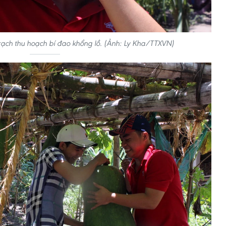
ạch thu hoạch bí đao khổng lồ. (Ảnh: Ly Kha/TTXVN)