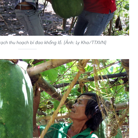
ạch thu hoạch bí đao khổng lồ. (Ảnh: Ly Kha/TTXVN)