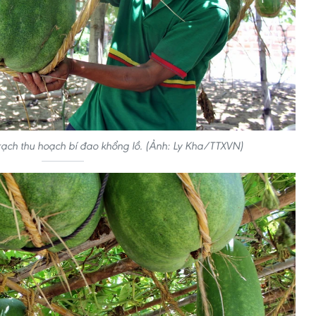
ạch thu hoạch bí đao khổng lồ. (Ảnh: Ly Kha/TTXVN)