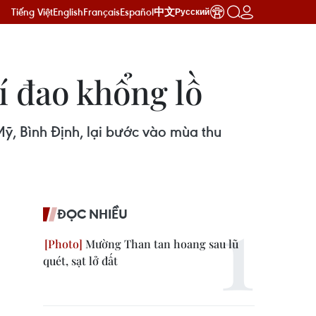
Tiếng Việt
English
Français
Español
中文
Русский
í đao khổng lồ
ỹ, Bình Định, lại bước vào mùa thu
ĐỌC NHIỀU
Mường Than tan hoang sau lũ
quét, sạt lở đất