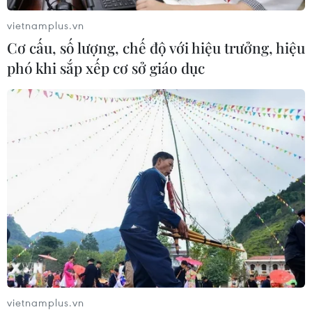
vietnamplus.vn
Cơ cấu, số lượng, chế độ với hiệu trưởng, hiệu
phó khi sắp xếp cơ sở giáo dục
TIN CÙNG CHUYÊN MỤC
Vĩnh Long huy động nhiều nguồn tư
liệu phục vụ tìm kiếm hài cốt liệt sỹ
07/08/2026 12:30
Bảo mẫu tại cơ sở mầm non thừa
nhận hành vi bạo hành hai trẻ
07/08/2026 12:27
vietnamplus.vn