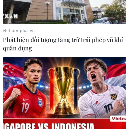
vietnamplus.vn
Phát hiện đối tượng tàng trữ trái phép vũ khí
quân dụng
Vinachem đã báo cáo Bộ Công an vụ việc
ông Vũ Đình Duy đi nước ngoài
05/11/2016 04:39
Theo Thứ trưởng Hoàng Quốc Vượng, việc tự ý nghỉ việc
đi nước ngoài của ông Vũ Đình Duy là trái với quy định,