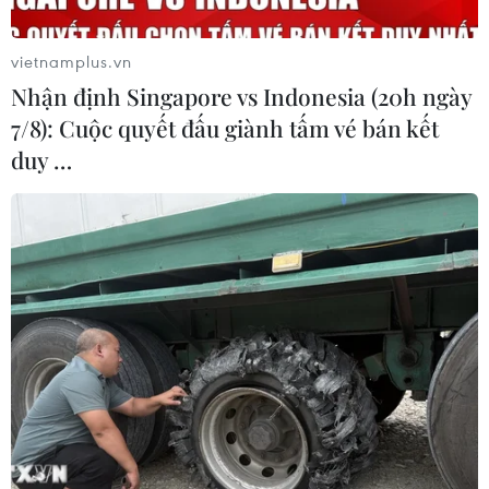
hiện Vinachem đã báo cáo lên Bộ Công Thương và Bộ
Công an.
vietnamplus.vn
Nhận định Singapore vs Indonesia (20h ngày
7/8): Cuộc quyết đấu giành tấm vé bán kết
duy …
Lãnh đạo Vinachem mất tích, Tập đoàn