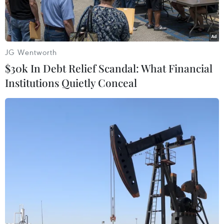
nước ngoài.
JG Wentworth
$30k In Debt Relief Scandal: What Financial
Institutions Quietly Conceal
Vận hành thiết bị cung cấp điện tại nhà máy điện Cà Mau 1
thuộc PV Power. Ảnh minh họa. (Ảnh: Huy Hùng/TTXVN)
Tối 8/12, Tập đoàn Dầu khí Việt Nam (PVN) đã có
thông tin gửi các cơ quan báo chí về trường hợp