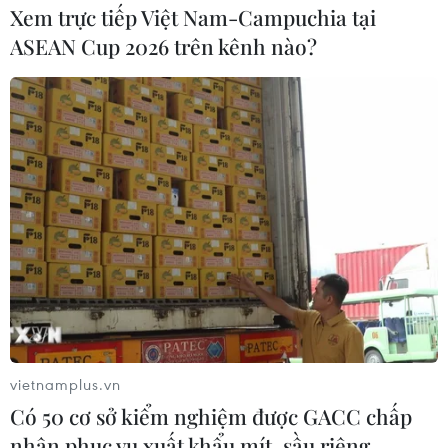
Xem trực tiếp Việt Nam-Campuchia tại
ASEAN Cup 2026 trên kênh nào?
Tạm đình chỉ công tác ông Vũ Đình Duy
để làm rõ các sai phạm
15/11/2016 11:20
Liên quan đến việc ông Vũ Đình Duy, thành viên Hội
đồng thành viên Vinachem tự ý nghỉ việc, chiều 15/11, Bộ
trưởng Bộ Công Thương đã ký quyết định tạm đình chỉ
công tác ông này để làm rõ các sai phạm.
vietnamplus.vn
Có 50 cơ sở kiểm nghiệm được GACC chấp
nhận phục vụ xuất khẩu mít, sầu riêng