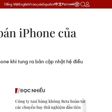
Tiếng Việt
English
Français
Español
中文
Русский
bán iPhone của
ne khi tung ra bản cập nhật hệ điều
ĐỌC NHIỀU
Công ty taxi hàng không Beta hoàn tất
các chuyến bay thử nghiệm đầu tiên