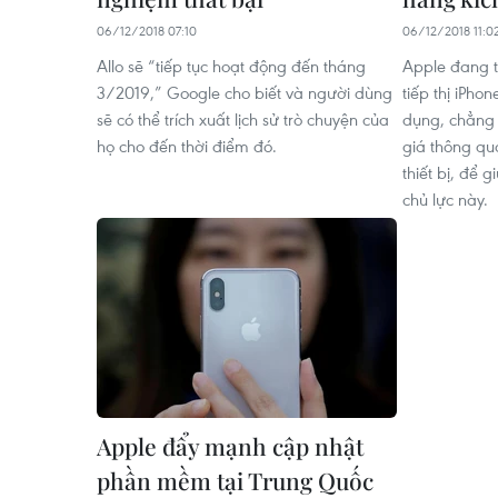
06/12/2018 07:10
06/12/2018 11:0
Allo sẽ “tiếp tục hoạt động đến tháng
Apple đang t
3/2019,” Google cho biết và người dùng
tiếp thị iPho
sẽ có thể trích xuất lịch sử trò chuyện của
dụng, chẳng
họ cho đến thời điểm đó.
giá thông qu
thiết bị, để
chủ lực này.
Apple đẩy mạnh cập nhật
phần mềm tại Trung Quốc