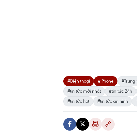
#Điện thoại
#iPhone
#Trung
#tin tức mới nhất
#tin tức 24h
#tin tức hot
#tin tức an ninh