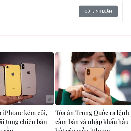
GỬI BÌNH LUẬN
 iPhone kém cỏi,
Tòa án Trung Quốc ra lệnh
ải tung chiêu bán
cấm bán và nhập khẩu hầu
h cầu
hết các mẫu iPhone