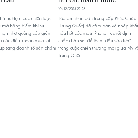
2
10/12/2018 22:26
hử nghiệm các chiến lược
Tòa án nhân dân trung cấp Phúc Châu
ne mà hãng hiếm khi sử
(Trung Quốc) đã cấm bán và nhập khẩ
 hạn như quảng cáo giảm
hầu hết các mẫu iPhone - quyết định
a các điều khoản mua lại
chắc chắn sẽ "đổ thêm dầu vào lửa"
 giúp tăng doanh số sản phẩm
trong cuộc chiến thương mại giữa Mỹ v
Trung Quốc.