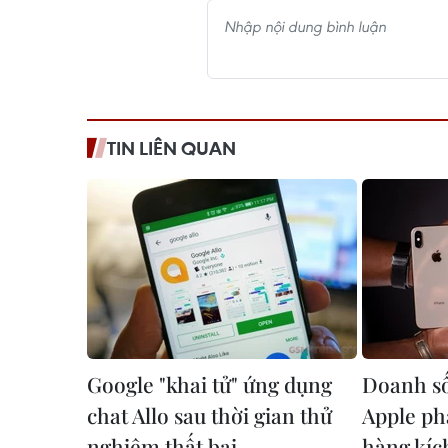
TIN LIÊN QUAN
Google "khai tử" ứng dụng
Doanh số
chat Allo sau thời gian thử
Apple ph
nghiệm thất bại
hàng kíc