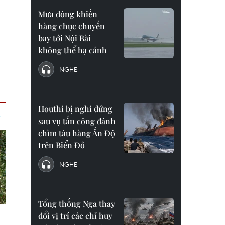
Mưa dông khiến
hàng chục chuyến
bay tới Nội Bài
không thể hạ cánh
NGHE
Houthi bị nghi đứng
sau vụ tấn công đánh
chìm tàu hàng Ấn Độ
trên Biển Đỏ
NGHE
Tổng thống Nga thay
đổi vị trí các chỉ huy