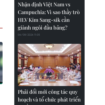
Nhận định Việt Nam vs
Campuchia: Vì sao thầy trò
HLV Kim Sang-sik cần
giành ngôi đầu bảng?
06/08/2026 11:05
Phải đổi mới công tác quy
hoạch và tổ chức phát triển