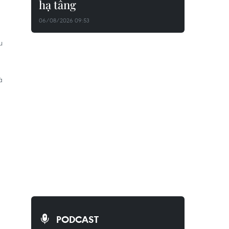
hạ tầng
06/08/2026 09:53
u
à
PODCAST