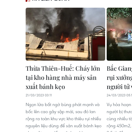
Thừa Thiên-Huế: Cháy lớn
Bắc Gian
tại kho hàng nhà máy sản
rụi xưởng
xuất bánh kẹo
người tử
21/03/2023 03:11
24/03/2023 05:
Ngọn lửa bất ngờ bùng phát mạnh và
Vụ hỏa hoạn 
bốc lên cao gây sập mái, sau đó lan
người bị thươ
rộng ra toàn khu vực kho thiêu rụi nhiều
cùng nhiều t
nguyên liệu dùng để sản xuất bánh kẹo
rộng 450m2, 