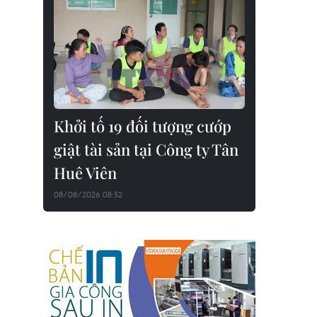
Khởi tố 19 đối tượng cướp
giật tài sản tại Công ty Tân
Huê Viên
08/08/2026 08:52