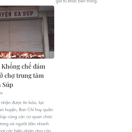
giá trị khác bên trong.
: Khống chế đám
 ở chợ trung tâm
a Súp
26
 nhận được tin báo, lực
an huyện, Ban Chỉ huy quân
Súp cùng các cơ quan chức
ương và người dân nhanh
khai các biện pháp ứng cứu