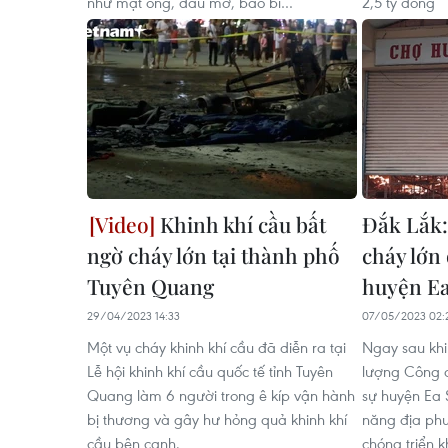
như mật ong, dầu mỡ, bao bì…
2,5 tỷ đồng
Khinh khí cầu bất
Đắk Lắk
ngờ cháy lớn tại thành phố
cháy lớn
Tuyên Quang
huyện E
29/04/2023 14:33
07/05/2023 02:
Một vụ cháy khinh khí cầu đã diễn ra tại
Ngay sau khi
Lễ hội khinh khí cầu quốc tế tỉnh Tuyên
lượng Công 
Quang làm 6 người trong ê kíp vận hành
sự huyện Ea 
bị thương và gây hư hỏng quả khinh khí
năng địa ph
cầu bên cạnh.
chóng triển 