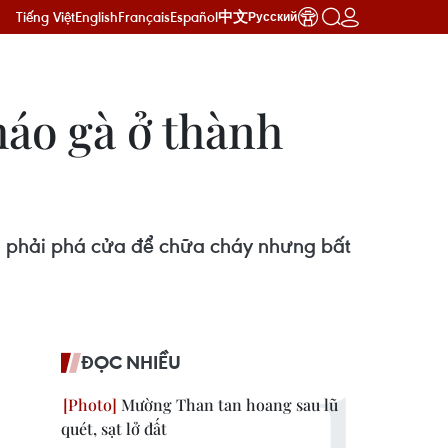
Tiếng Việt
English
Français
Español
中文
Русский
háo gà ở thành
ã phải phá cửa để chữa cháy nhưng bất
ĐỌC NHIỀU
Mường Than tan hoang sau lũ
quét, sạt lở đất