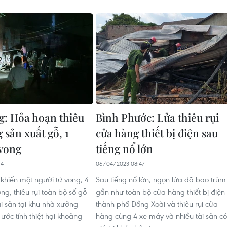
g: Hỏa hoạn thiêu
Bình Phước: Lửa thiêu rụi
 sản xuất gỗ, 1
cửa hàng thiết bị điện sau
 vong
tiếng nổ lớn
14
06/04/2023 08:47
khiến một người tử vong, 4
Sau tiếng nổ lớn, ngọn lửa đã bao trùm
ng, thiêu rụi toàn bộ số gỗ
gần như toàn bộ cửa hàng thiết bị điện
ài sản tại khu nhà xưởng
thành phố Đồng Xoài và thiêu rụi cửa
ước tính thiệt hại khoảng
hàng cùng 4 xe máy và nhiều tài sản có