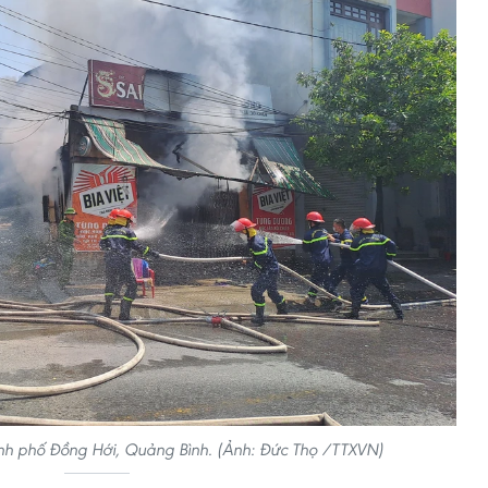
h phố Đồng Hới, Quảng Bình. (Ảnh: Đức Thọ /TTXVN)