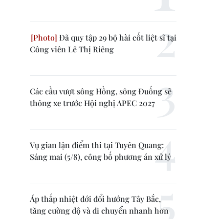
Đã quy tập 29 bộ hài cốt liệt sĩ tại
Công viên Lê Thị Riêng
Các cầu vượt sông Hồng, sông Đuống sẽ
thông xe trước Hội nghị APEC 2027
Vụ gian lận điểm thi tại Tuyên Quang:
Sáng mai (5/8), công bố phương án xử lý
Áp thấp nhiệt đới đổi hướng Tây Bắc,
tăng cường độ và di chuyển nhanh hơn