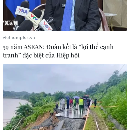
Đà Nẵng: Tìm thấy 3 bộ hài cốt liệt sỹ
từ nguồn tin của người dân
07/08/2026 10:42
vietnamplus.vn
59 năm ASEAN: Đoàn kết là “lợi thế cạnh
tranh” đặc biệt của Hiệp hội
Ban đại diện cha mẹ học sinh không
được tự đặt các khoản thu, ép buộc
đóng góp
07/08/2026 10:30
Tháng 12/2026 hoàn thành mở rộng
đoạn cao tốc Thành phố Hồ Chí
Minh-Long Thành
07/08/2026 10:29