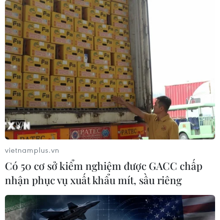
miền Trung ruột thịt
20/10/2020 15:04
Nhiều địa phương, bộ, ngành và cơ quan trên cả nước
đã và đang tổ chức quyên góp và có những hoạt động
thiết thực để chia sẻ những khó khăn, thiệt hại to lớn do
bão lũ của người dân miền Trung.
vietnamplus.vn
Có 50 cơ sở kiểm nghiệm được GACC chấp
nhận phục vụ xuất khẩu mít, sầu riêng