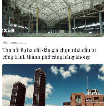
Tuyên Quang: Thay nhân sự làm
công tác thi
07/08/2026 07:41
Xem thêm
vietnamplus.vn
Thu hồi 89 ha đất đấu giá chọn nhà đầu tư
công trình thành phố cảng hàng không
CƠ QUAN CHỦ QUẢN: THÔNG TẤN XÃ VIỆT NAM
Tổng Biên tập: TRẦN TIẾN DUẨN
Phó Tổng Biên tập: NGUYỄN THỊ TÁM, KHÚC THANH
THỦY
Sở hữu trí tuệ
Quy định sử dụng