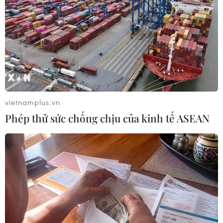
vẫn ngập chìm trong nước.
Để cứu trợ cho người dân, huyện Minh Hóa đã
thành lập đoàn công tác cắt rừng, băng đường
về với dân.
Sáng 21/10, ông Lê Công Hữu - Bí thư Huyện ủy
Minh Hóa, đã dẫn đầu đoàn công tác đến xã
Ngư Hóa để nắm tình hình, giúp đồng bào
vietnamplus.vn
phòng chống lũ lụt, sớm vượt qua khó khăn do
Phép thử sức chống chịu của kinh tế ASEAN
thiên tai gây ra.
Theo báo cáo của Ban Chỉ huy Phòng chống
thiên tai và Tìm kiếm cứu nạn kiêm Ban Chỉ
huy phòng thủ dân sự tỉnh Quảng Bình, diễn
biến lũ lụt ở địa bàn vẫn còn nhiều phức tạp và
khó lường.