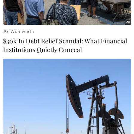
JG Wentworth
$30k In Debt Relief Scandal: What Financial
Institutions Quietly Conceal
Các suất quà cứu trợ đã được trao tận tay bà con vùng lũ ở
Quảng Bình. (Ảnh: Võ Dung/TTXVN)
Những ngày qua, tại tỉnh Quảng Bình mưa lớn,
nước lũ bủa vây tứ phía, hơn 100.000 ngôi nhà