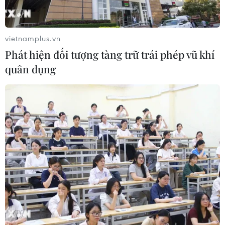
vietnamplus.vn
#Quảng Bình
#Mưa lũ
#Thiệt hại
#Cứu trợ
Phát hiện đối tượng tàng trữ trái phép vũ khí
#Nhu yếu phẩm
#Huyện Quảng Ninh
#Huyện Lệ Thủy
quân dụng
Quảng Bình
Quảng Trị
Theo dõi VietnamPlus
TIN LIÊN QUAN