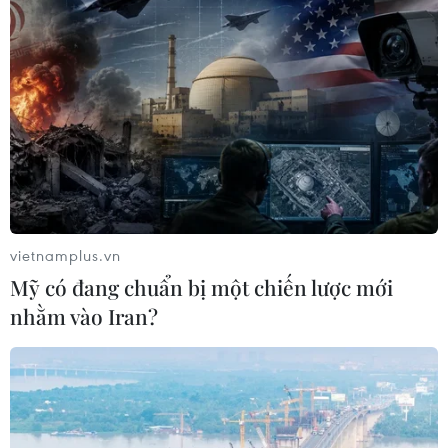
Đường sắt Bắc-Nam thông tuyến, sẵn
sàng vận chuyển hàng cứu trợ
20/10/2020 23:07
Đến 19 giờ tối 20/10, đoạn qua khu gian Phú Hòa-Mỹ
Trạch (tỉnh Quảng Bình) đã được khắc phục, hoàn trả
đường với vận tốc 5km/h, đường sắt Bắc-Nam chính
vietnamplus.vn
thức thông tuyến.
Mỹ có đang chuẩn bị một chiến lược mới
nhằm vào Iran?