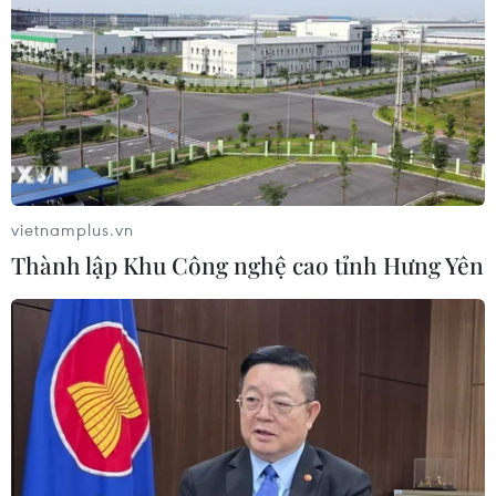
Cảnh báo lũ trên lưu vực sông Thao
tại trạm Yên Bái
07/08/2026 11:51
vietnamplus.vn
Gỡ khó khăn triển khai dự án trọng
Thành lập Khu Công nghệ cao tỉnh Hưng Yên
điểm quốc gia hồ Ka Pét
07/08/2026 11:24
Khắc phục "Thẻ vàng" IUU: Siết chặt
quản lý đội tàu
07/08/2026 10:49