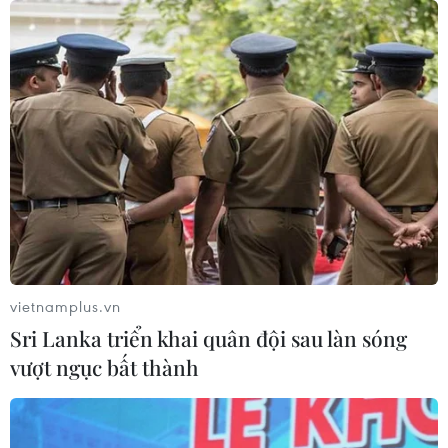
TIN CÙNG CHUYÊN MỤC
Vĩnh Long huy động nhiều nguồn tư
liệu phục vụ tìm kiếm hài cốt liệt sỹ
vietnamplus.vn
07/08/2026 12:30
Sri Lanka triển khai quân đội sau làn sóng
vượt ngục bất thành
Bảo mẫu tại cơ sở mầm non thừa
nhận hành vi bạo hành hai trẻ