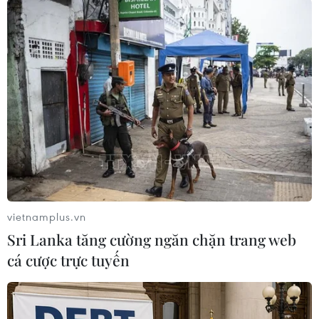
tiếp tục triển khai công tác cứu hộ, cứu nạn; hỗ
trợ nhu yếu phẩm cho người dân vùng bị chia
cắt… Sau bao ngày bị ngập trong nước lũ, nhiều
hộ dân đã bị hư hỏng lương thực tích trữ hoặc
đã dùng hết nên thời điểm này rất cần được
giúp đỡ. Các đoàn cứu trợ có thể đến được với
người dân bằng đường bộ chứ không chỉ bằng
đường thủy như những ngày qua.
vietnamplus.vn
Sri Lanka tăng cường ngăn chặn trang web
cá cược trực tuyến