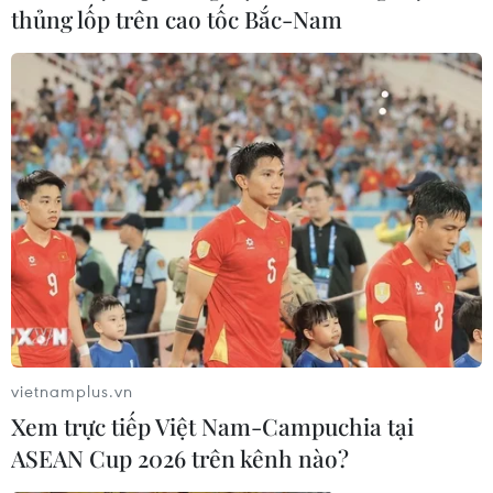
thủng lốp trên cao tốc Bắc-Nam
Mưa lũ từ ngày 6-20/10 đã làm 133 người chết và mất
tích, 16 tuyến quốc lộ, 163.150m đường quốc lộ, 161.880m
đường giao thông địa phương bị ngập, sạt lở, hư hỏng.
vietnamplus.vn
Xem trực tiếp Việt Nam-Campuchia tại
ASEAN Cup 2026 trên kênh nào?
Người dân cả nước chia sẻ khó khăn với