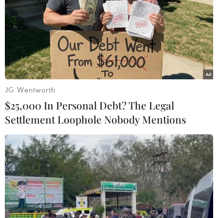
JG Wentworth
$25,000 In Personal Debt? The Legal
Settlement Loophole Nobody Mentions
Bốn trẻ đuối nước khi tắm biển tại Quảng
Ngãi: Tìm thấy thi thể 1 nạn nhân
03/05/2025 02:55
Theo ông Nguyễn Ngọc Tưởng, Chủ tịch Ủy ban Nhân
dân xã Thắng Lợi, huyện Mộ Đức, tỉnh Quảng Ngãi,