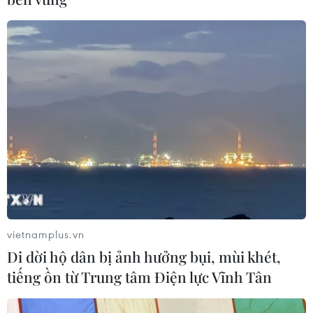
trưởng, hiệu phó khi sắp xếp cơ sở
giáo dục
07/08/2026 05:40
Vụ sập cầu Đắk Lung: Tạm ngưng
lưu thông và cấp nước cho khoảng
50.000 người dân
07/08/2026 05:33
Phó Chủ tịch nước: Đánh giá thi đua
theo kết quả, sản phẩm và hiệu quả
thực tế
vietnamplus.vn
07/08/2026 05:03
Di dời hộ dân bị ảnh hưởng bụi, mùi khét,
tiếng ồn từ Trung tâm Điện lực Vĩnh Tân
Kiểm soát rác thải từ nguồn - Giải
pháp bảo vệ kênh rạch TP Hồ Chí