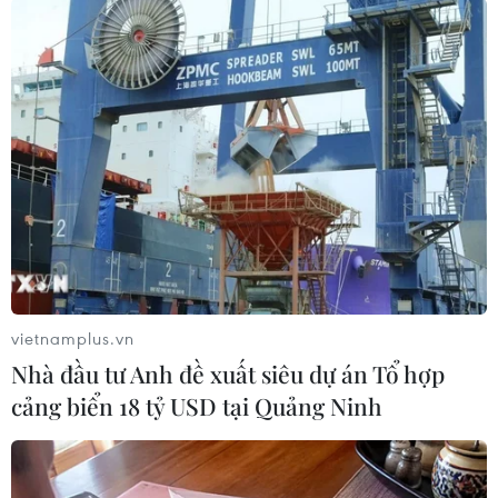
Theo dõi VietnamPlus
TIN LIÊN QUAN
vietnamplus.vn
Nhà đầu tư Anh đề xuất siêu dự án Tổ hợp
cảng biển 18 tỷ USD tại Quảng Ninh