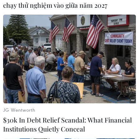
chạy thử nghiệm vào giữa năm 2027
(TTXVN/Vietnam+)
JG Wentworth
$30k In Debt Relief Scandal: What Financial
#hai chị em bị lũ cuốn
#lũ cuốn
#Quảng Bình
Institutions Quietly Conceal
Quảng Bình
Quảng Trị