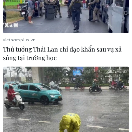
hàng chục người dân địa phương và ghe, thuyền đã
được huy động để tìm kiếm các trẻ mất tích.
vietnamplus.vn
Thủ tướng Thái Lan chỉ đạo khẩn sau vụ xả
súng tại trường học