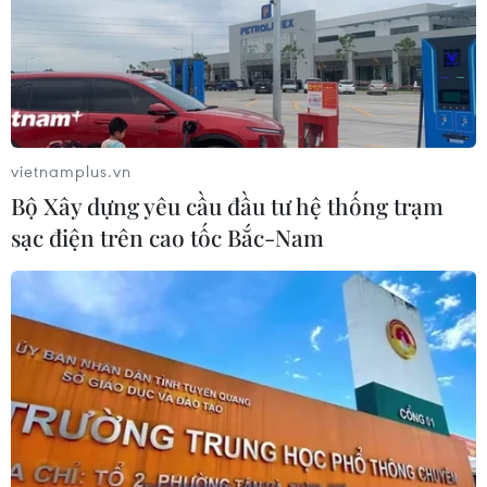
07/08/2026 04:29
Hãng hàng không Air Premia của
Hàn Quốc nối lại đường bay
Incheon-TP Hồ Chí Minh
vietnamplus.vn
07/08/2026 04:28
Bộ Xây dựng yêu cầu đầu tư hệ thống trạm
sạc điện trên cao tốc Bắc-Nam
Xem thêm
CƠ QUAN CHỦ QUẢN: THÔNG TẤN XÃ VIỆT NAM
Tổng Biên tập: TRẦN TIẾN DUẨN