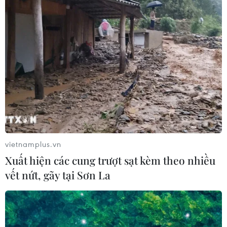
vietnamplus.vn
Xuất hiện các cung trượt sạt kèm theo nhiều
TIN CÙNG CHUYÊN MỤC
vết nứt, gãy tại Sơn La
Từ ngày 9/8, cảnh báo nắng nóng
diện rộng ở khu vực Bắc Bộ và Trung
Bộ
07/08/2026 08:58