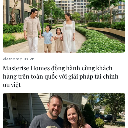
vietnamplus.vn
Cảnh báo mưa dông kèm lốc sét ở Hà Nội
Masterise Homes đồng hành cùng khách
và lũ quét, sạt lở ở Quảng Ngãi
hàng trên toàn quốc với giải pháp tài chính
05/06/2025 13:45
ưu việt
Cảnh báo, từ 20 giờ 15 phút đến 23 giờ 15 phút ngày
5/6, mây dông tiếp tục phát triển, mở rộng và gây mưa
cho các khu vực trên, sau đó sẽ mở rộng ra các quận,
huyện khác của thành phố Hà Nội.