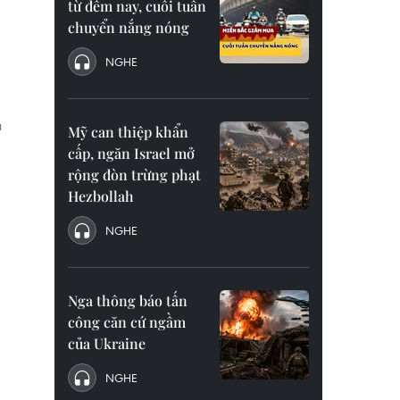
từ đêm nay, cuối tuần
chuyển nắng nóng
NGHE
u
Mỹ can thiệp khẩn
cấp, ngăn Israel mở
rộng đòn trừng phạt
Hezbollah
NGHE
Nga thông báo tấn
công căn cứ ngầm
của Ukraine
NGHE