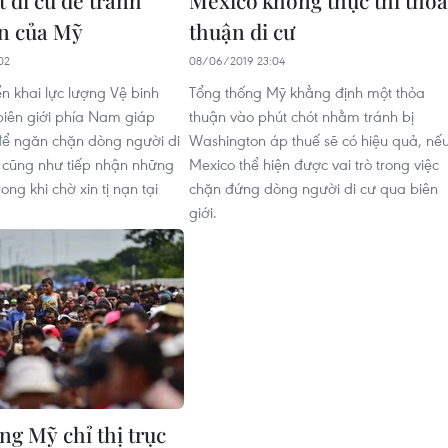
n của Mỹ
thuận di cư
02
08/06/2019 23:04
ển khai lực lượng Vệ binh
Tổng thống Mỹ khẳng định một thỏa
 biên giới phía Nam giáp
thuận vào phút chót nhằm tránh bị
ể ngăn chặn dòng người di
Washington áp thuế sẽ có hiệu quả, nế
 cũng như tiếp nhận những
Mexico thể hiện được vai trò trong việc
ong khi chờ xin tị nạn tại
chặn đứng dòng người di cư qua biên
giới.
ng Mỹ chỉ thị trục