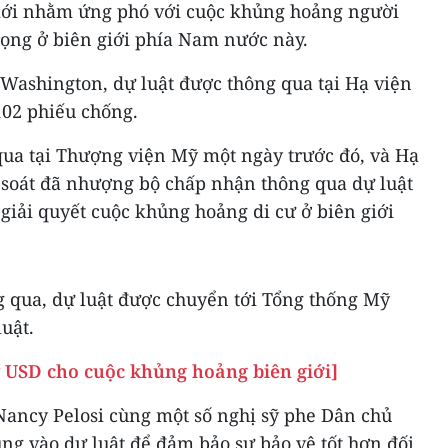
giới nhằm ứng phó với cuộc khủng hoảng người
rọng ở biên giới phía Nam nước này.
Washington, dự luật được thông qua tại Hạ viện
102 phiếu chống.
qua tại Thượng viện Mỹ một ngày trước đó, và Hạ
soát đã nhượng bộ chấp nhận thông qua dự luật
iải quyết cuộc khủng hoảng di cư ở biên giới
g qua, dự luật được chuyển tới Tổng thống Mỹ
uật.
ỷ USD cho cuộc khủng hoảng biên giới]
Nancy Pelosi cùng một số nghị sỹ phe Dân chủ
ng vào dự luật để đảm bảo sự bảo vệ tốt hơn đối