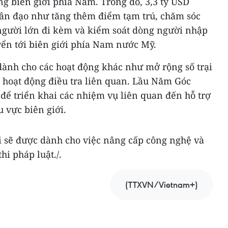
g biên giới phía Nam. Trong đó, 3,3 tỷ USD
hân đạo như tăng thêm điểm tạm trú, chăm sóc
 người lớn đi kèm và kiểm soát dòng người nhập
yển tới biên giới phía Nam nước Mỹ.
dành cho các hoạt động khác như mở rộng số trại
c hoạt động điều tra liên quan. Lầu Năm Góc
để triển khai các nhiệm vụ liên quan đến hỗ trợ
u vực biên giới.
ại sẽ được dành cho việc nâng cấp công nghệ và
hi pháp luật./.
(TTXVN/Vietnam+)