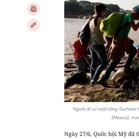
Người di cư vượt sông Suchiate
(Mexico), tro
Ngày 27/6, Quốc hội Mỹ đã t