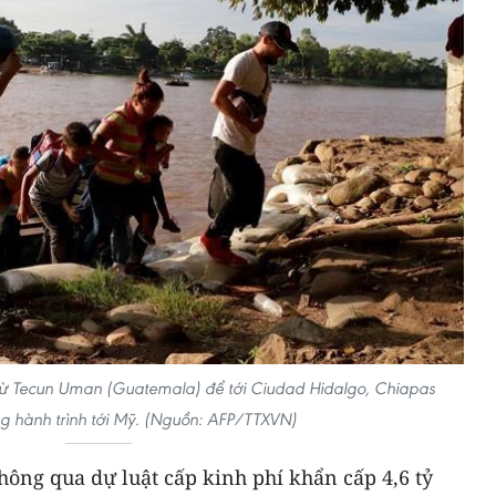
 từ Tecun Uman (Guatemala) để tới Ciudad Hidalgo, Chiapas
ng hành trình tới Mỹ. (Nguồn: AFP/TTXVN)
hông qua dự luật cấp kinh phí khẩn cấp 4,6 tỷ