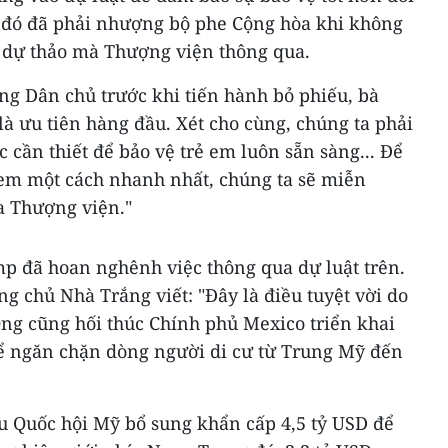
u đó đã phải nhượng bộ phe Cộng hòa khi không
i dự thảo mà Thượng viện thông qua.
ảng Dân chủ trước khi tiến hành bỏ phiếu, bà
à ưu tiên hàng đầu. Xét cho cùng, chúng ta phải
cần thiết để bảo vệ trẻ em luôn sẵn sàng... Để
 em một cách nhanh nhất, chúng ta sẽ miễn
a Thượng viện."
 đã hoan nghênh việc thông qua dự luật trên.
ng chủ Nhà Trắng viết: "Đây là điều tuyệt vời do
 Ông cũng hối thúc Chính phủ Mexico triển khai
ể ngăn chặn dòng người di cư từ Trung Mỹ đến
u Quốc hội Mỹ bổ sung khẩn cấp 4,5 tỷ USD để