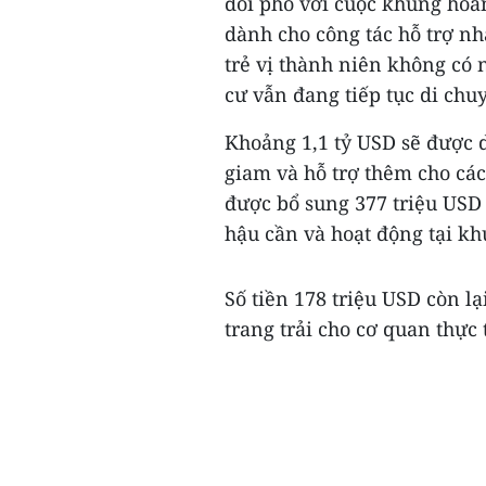
đối phó với cuộc khủng hoản
dành cho công tác hỗ trợ n
trẻ vị thành niên không có
cư vẫn đang tiếp tục di chu
Khoảng 1,1 tỷ USD sẽ được 
giam và hỗ trợ thêm cho cá
được bổ sung 377 triệu USD 
hậu cần và hoạt động tại kh
Số tiền 178 triệu USD còn l
trang trải cho cơ quan thực t