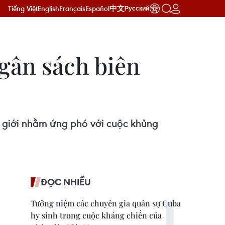
Tiếng Việt
English
Français
Español
中文
Русский
ngân sách biên
n giới nhằm ứng phó với cuộc khủng
ĐỌC NHIỀU
Tưởng niệm các chuyên gia quân sự Cuba
hy sinh trong cuộc kháng chiến của