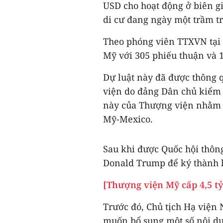
USD cho hoạt động ở biên 
di cư đang ngày một trầm t
Theo phóng viên TTXVN tại 
Mỹ với 305 phiếu thuận và 
Dự luật này đã được thông 
viện do đảng Dân chủ kiểm 
này của Thượng viện nhằm g
Mỹ-Mexico.
Sau khi được Quốc hội thôn
Donald Trump để ký thành l
[Thượng viện Mỹ cấp 4,5 t
Trước đó, Chủ tịch Hạ viện 
muốn bổ sung một số nội du