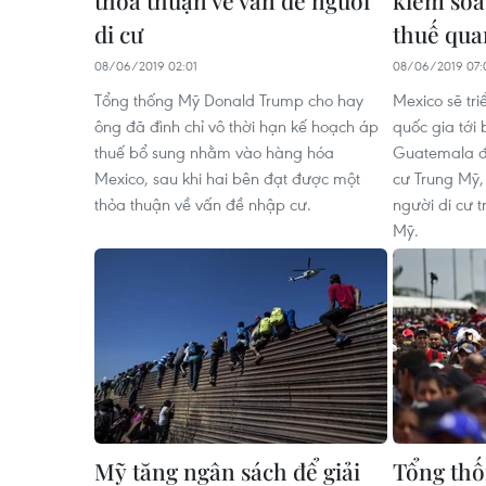
di cư
thuế qua
08/06/2019 02:01
08/06/2019 07:
Tổng thống Mỹ Donald Trump cho hay
Mexico sẽ tri
ông đã đình chỉ vô thời hạn kế hoạch áp
quốc gia tới
thuế bổ sung nhằm vào hàng hóa
Guatemala đ
Mexico, sau khi hai bên đạt được một
cư Trung Mỹ,
thỏa thuận về vấn đề nhập cư.
người di cư tr
Mỹ.
Mỹ tăng ngân sách để giải
Tổng thố