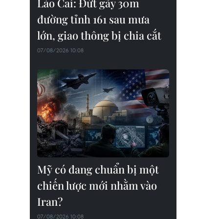
Lào Cai: Đứt gãy 30m
đường tỉnh 161 sau mưa
lớn, giao thông bị chia cắt
07/08/2026 10:08
Mỹ có đang chuẩn bị một
chiến lược mới nhằm vào
Iran?
07/08/2026 10:08