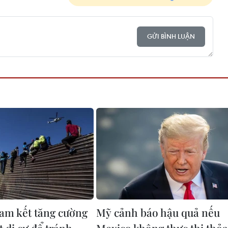
GỬI BÌNH LUẬN
am kết tăng cường
Mỹ cảnh báo hậu quả nếu
 di cư để tránh
Mexico không thực thi thỏa