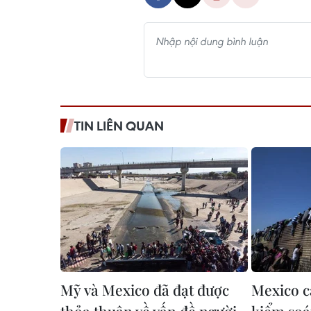
TIN LIÊN QUAN
Mỹ và Mexico đã đạt được
Mexico c
thỏa thuận về vấn đề người
kiểm soát