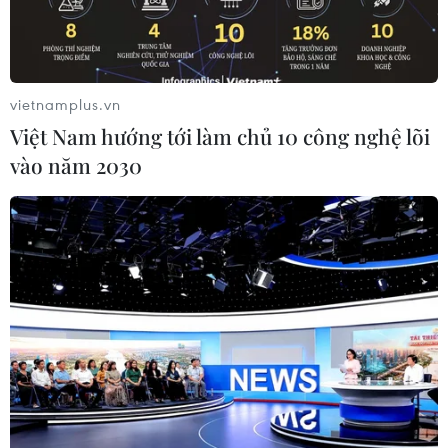
vietnamplus.vn
Việt Nam hướng tới làm chủ 10 công nghệ lõi
vào năm 2030
Phó Chủ tịch Quốc hội Trần Quang Phương điều hành phiên
họp. (Ảnh: Doãn Tấn/TTXVN)