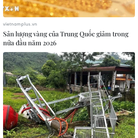
05/08/2026 02:00
Tổng Bí thư, Chủ tịch nước
vietnamplus.vn
tiếp Đại sứ, Đại biện các nước ASEAN
Sản lượng vàng của Trung Quốc giảm trong
04/08/2026 12:58
nửa đầu năm 2026
Chủ tịch Quốc hội gặp mặt
các đại sứ, trưởng cơ quan đại diện
ngoại giao Việt Nam ở nước ngoài
04/08/2026 11:50
Vẻ đẹp hoang sơ của những
bãi biển phía Nam Đà Nẵng
04/08/2026 08:28