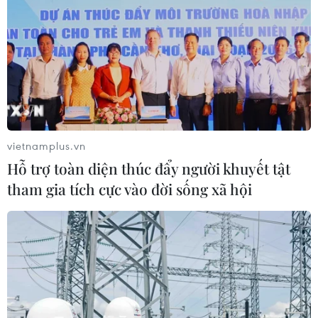
vietnamplus.vn
Hỗ trợ toàn diện thúc đẩy người khuyết tật
tham gia tích cực vào đời sống xã hội
Kỳ họp thứ 6, Quốc hội khóa XV: Nội dung
chính ngày làm việc thứ 17
21/11/2023 13:19
Quốc hội dành cả ngày làm việc thảo luận về các báo
cáo công tác của Chánh án Tòa án Nhân dân Tối cao,