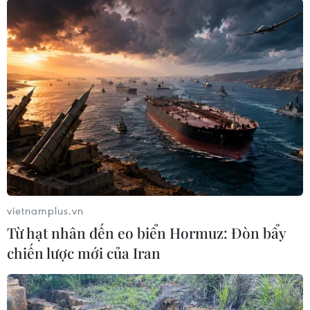
#Quốc hội
#khiếu nại
#tố cáo
#Kỳ họp thứ 6
#Quốc hội khóa XV
#Hà Nội
TP. Hà Nội
Theo dõi VietnamPlus
vietnamplus.vn
Từ hạt nhân đến eo biển Hormuz: Đòn bẩy
chiến lược mới của Iran
TIN LIÊN QUAN