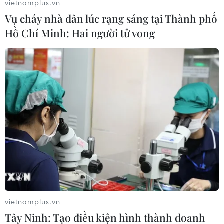
vietnamplus.vn
Vụ cháy nhà dân lúc rạng sáng tại Thành phố
Hồ Chí Minh: Hai người tử vong
Tổng Thanh tra Chính phủ Đoàn Hồng Phong trình bày Báo cáo
về công tác tiếp công dân, giải quyết khiếu nại, tố cáo. (Ảnh:
Doãn Tấn/TTXVN)
vietnamplus.vn
Tây Ninh: Tạo điều kiện hình thành doanh