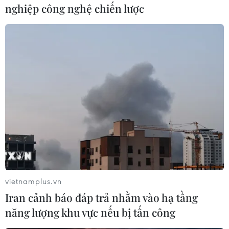
nghiệp công nghệ chiến lược
Quang cảnh phiên họp. (Ảnh: Doãn Tấn/TTXVN)
(TTXVN/Vietnam+)
vietnamplus.vn
Iran cảnh báo đáp trả nhằm vào hạ tầng
năng lượng khu vực nếu bị tấn công