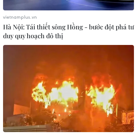
vietnamplus.vn
Hà Nội: Tái thiết sông Hồng - bước đột phá tư
duy quy hoạch đô thị
Trưởng Ban Dân nguyện Dương Thanh Bình trình bày Báo cáo
kết quả giám sát việc giải quyết khiếu nại, tố cáo của công dân.
(Ảnh: Doãn Tấn/TTXVN)