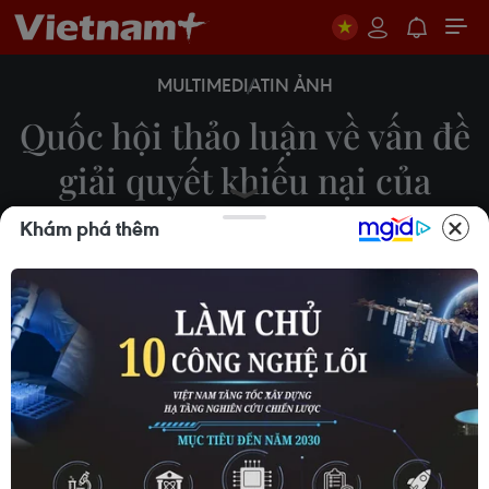
MULTIMEDIA
TIN ẢNH
Quốc hội thảo luận về vấn đề
giải quyết khiếu nại của
công dân
Khám phá thêm
Doãn Tấn
22/11/2023 02:24
Tiếp tục Chương trình Kỳ họp thứ 6, Quốc hội khóa
XV, sáng 22/11, Quốc hội thảo luận ở hội trường về
kết quả tiếp công dân, xử lý đơn thư và giải quyết
khiếu nại, tố cáo của công dân năm 2023.