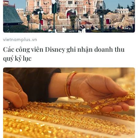
05/08/2026 03:47
Mùa dâu Hạ Châu - trái cây
đặc sản của vùng đất Tây Đô
vietnamplus.vn
05/08/2026 03:42
Các công viên Disney ghi nhận doanh thu
quý kỷ lục
Thường trực Ban Bí thư Trần
Cẩm Tú dự Phiên họp toàn thể về Đối
ngoại Đảng và Đối ngoại nhân dân
05/08/2026 02:49
Nét quê mộc mạc ở chợ
phường Vị Thanh giữa lòng thành
phố Cần Thơ