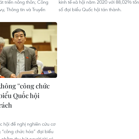
át triển nông thôn; Công
kinh tế-xã hội năm 2020 với 88,02% tổ
vụ; Thông tin và Truyền
số đại biểu Quốc hội tán thành.
không ''công chức
 biểu Quốc hội
rách
c hội đề nghị nghiên cứu cơ
 “công chức hóa” đại biểu
 nhằm thu hút người tài có