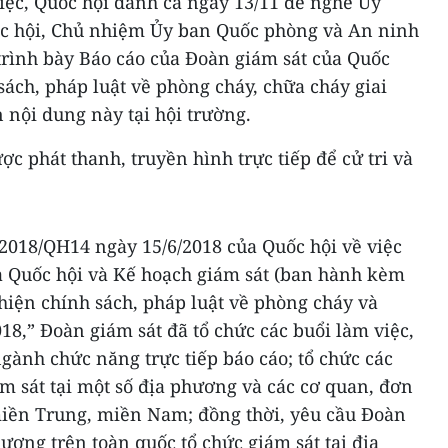
iệc, Quốc hội dành cả ngày 13/11 để nghe Ủy
c hội, Chủ nhiệm Ủy ban Quốc phòng và An ninh
trình bày Báo cáo của Đoàn giám sát của Quốc
sách, pháp luật về phòng cháy, chữa cháy giai
 nội dung này tại hội trường.
c phát thanh, truyền hình trực tiếp để cử tri và
/2018/QH14 ngày 15/6/2018 của Quốc hội về việc
a Quốc hội và Kế hoạch giám sát (ban hành kèm
 hiện chính sách, pháp luật về phòng cháy và
18,” Đoàn giám sát đã tổ chức các buổi làm việc,
gành chức năng trực tiếp báo cáo; tổ chức các
m sát tại một số địa phương và các cơ quan, đơn
 miền Trung, miền Nam; đồng thời, yêu cầu Đoàn
hương trên toàn quốc tổ chức giám sát tại địa