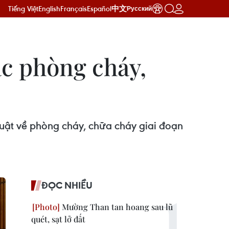
Tiếng Việt
English
Français
Español
中文
Русский
ác phòng cháy,
 luật về phòng cháy, chữa cháy giai đoạn
ĐỌC NHIỀU
Mường Than tan hoang sau lũ
quét, sạt lở đất