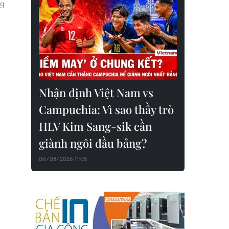
ng
Nhận định Việt Nam vs
Campuchia: Vì sao thầy trò
HLV Kim Sang-sik cần
giành ngôi đầu bảng?
06/08/2026 11:05