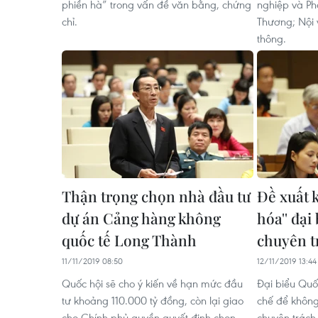
phiền hà” trong vấn đề văn bằng, chứng
nghiệp và Ph
chỉ.
Thương; Nội 
thông.
Thận trọng chọn nhà đầu tư
Đề xuất 
dự án Cảng hàng không
hóa'' đại
quốc tế Long Thành
chuyên t
11/11/2019 08:50
12/11/2019 13:44
Quốc hội sẽ cho ý kiến về hạn mức đầu
Đại biểu Quố
tư khoảng 110.000 tỷ đồng, còn lại giao
chế để không
cho Chính phủ quyền quyết định chọn
chuyên trách,