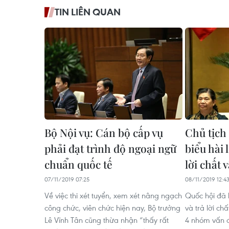
TIN LIÊN QUAN
Bộ Nội vụ: Cán bộ cấp vụ
Chủ tịch
phải đạt trình độ ngoại ngữ
biểu hài 
chuẩn quốc tế
lời chất 
07/11/2019 07:25
08/11/2019 12:4
Về việc thi xét tuyển, xem xét nâng ngạch
Quốc hội đã 
công chức, viên chức hiện nay, Bộ trưởng
và trả lời chấ
Lê Vĩnh Tân cũng thừa nhận “thấy rất
4 nhóm vấn đ