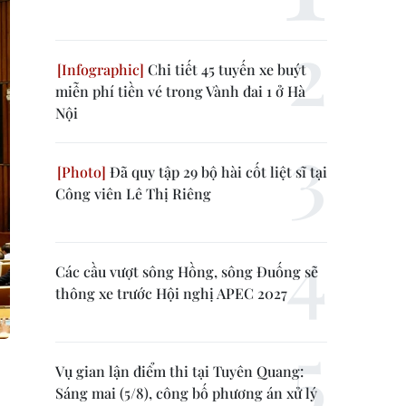
Chi tiết 45 tuyến xe buýt
miễn phí tiền vé trong Vành đai 1 ở Hà
Nội
Đã quy tập 29 bộ hài cốt liệt sĩ tại
Công viên Lê Thị Riêng
Các cầu vượt sông Hồng, sông Đuống sẽ
thông xe trước Hội nghị APEC 2027
Vụ gian lận điểm thi tại Tuyên Quang:
Sáng mai (5/8), công bố phương án xử lý