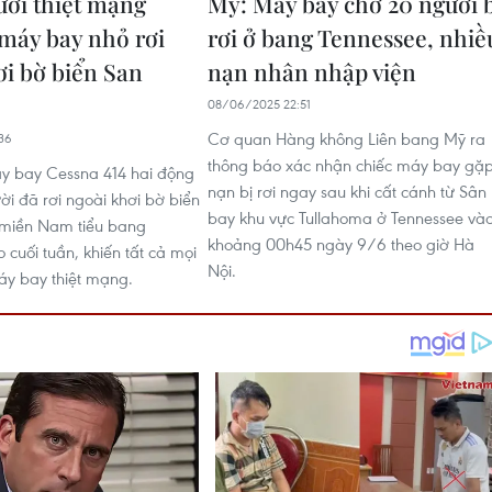
ười thiệt mạng
Mỹ: Máy bay chở 20 người 
 máy bay nhỏ rơi
rơi ở bang Tennessee, nhiề
ơi bờ biển San
nạn nhân nhập viện
08/06/2025 22:51
Cơ quan Hàng không Liên bang Mỹ ra
36
thông báo xác nhận chiếc máy bay gặ
y bay Cessna 414 hai động
nạn bị rơi ngay sau khi cất cánh từ Sân
ời đã rơi ngoài khơi bờ biển
bay khu vực Tullahoma ở Tennessee và
 miền Nam tiểu bang
khoảng 00h45 ngày 9/6 theo giờ Hà
o cuối tuần, khiến tất cả mọi
Nội.
áy bay thiệt mạng.