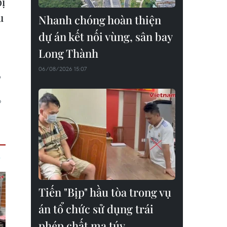
bị
u
Nhanh chóng hoàn thiện
dự án kết nối vùng, sân bay
Long Thành
06/08/2026 15:07
p
o
Tiến "Bịp" hầu tòa trong vụ
án tổ chức sử dụng trái
phép chất ma túy