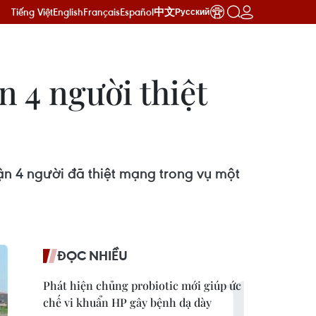
Tiếng Việt
English
Français
Español
中文
Русский
 4 người thiệt
n 4 người đã thiệt mạng trong vụ một
ĐỌC NHIỀU
Phát hiện chủng probiotic mới giúp ức
chế vi khuẩn HP gây bệnh dạ dày