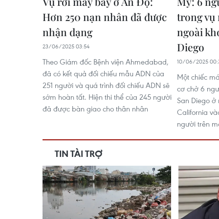
Vụ rơi máy bay ở Ấn Độ:
Mỹ: 6 ng
Hơn 250 nạn nhân đã được
trong vụ
nhận dạng
ngoài kh
Diego
23/06/2025 03:54
Theo Giám đốc Bệnh viện Ahmedabad,
10/06/2025 00:
đã có kết quả đối chiếu mẫu ADN của
Một chiếc má
251 người và quá trình đối chiếu ADN sẽ
cơ chở 6 ngư
sớm hoàn tất. Hiện thi thể của 245 người
San Diego ở
đã được bàn giao cho thân nhân
California và
người trên m