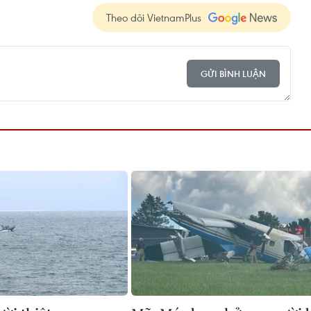
Theo dõi VietnamPlus
GỬI BÌNH LUẬN