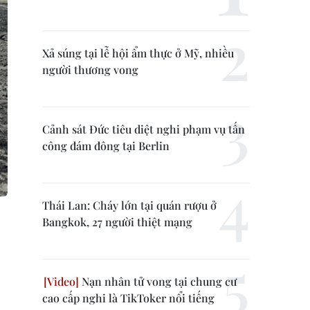
Xả súng tại lễ hội ẩm thực ở Mỹ, nhiều
người thương vong
Cảnh sát Đức tiêu diệt nghi phạm vụ tấn
công đám đông tại Berlin
Thái Lan: Cháy lớn tại quán rượu ở
Bangkok, 27 người thiệt mạng
Nạn nhân tử vong tại chung cư
cao cấp nghi là TikToker nổi tiếng