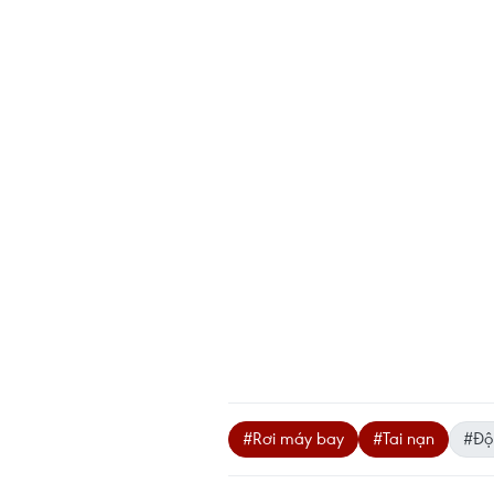
#Rơi máy bay
#Tai nạn
#Độ