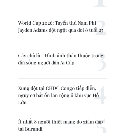
World Cup 2026: Tuyển thủ Nam Phi
Jayden Adams đột ngột qua đời ở tuổi 25
Cây chà là - Hình ảnh thân thuộc trong
đời sống người dân Ai Cập
Xung đột tại CHDC Congo tiếp diễn,
nguy cơ bất ổn lan rộng ở khu vực Hồ
Lớn
Ít nhất 8 người thiệt mạng do giẫm đạp
tại Burundi