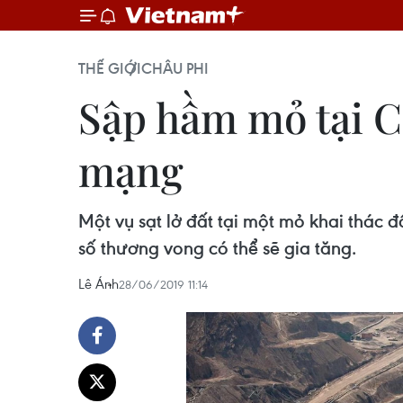
THẾ GIỚI
CHÂU PHI
Sập hầm mỏ tại C
mạng
Một vụ sạt lở đất tại một mỏ khai thác
số thương vong có thể sẽ gia tăng.
Lê Ánh
28/06/2019 11:14