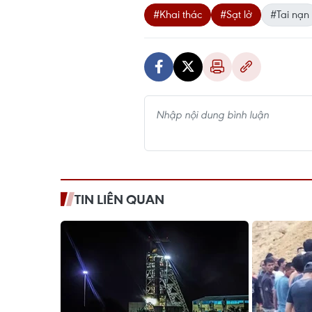
#Khai thác
#Sạt lở
#Tai nạn
TIN LIÊN QUAN