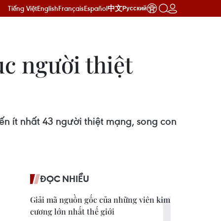
Tiếng Việt
English
Français
Español
中文
Русский
 người thiệt
n ít nhất 43 người thiệt mạng, song con
ĐỌC NHIỀU
Giải mã nguồn gốc của những viên kim
cương lớn nhất thế giới