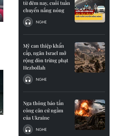
từ đêm nay, cuối tuần
chuyển nắng nóng
NGHE
Mỹ can thiệp khẩn
cấp, ngăn Israel mở
rộng đòn trừng phạt
Hezbollah
NGHE
Nga thông báo tấn
công căn cứ ngầm
của Ukraine
NGHE