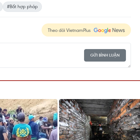
#Bất hợp pháp
Theo dõi VietnamPlus
GỬI BÌNH LUẬN