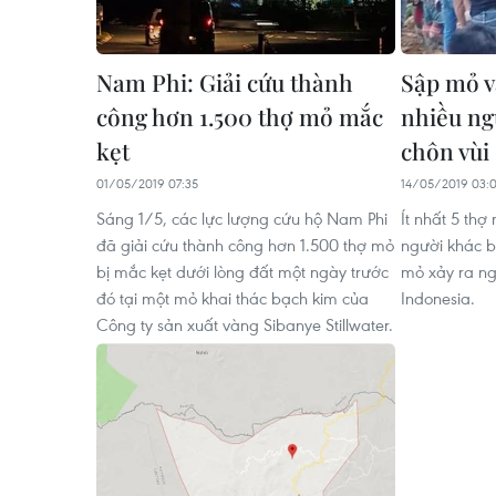
Nam Phi: Giải cứu thành
Sập mỏ v
công hơn 1.500 thợ mỏ mắc
nhiều ng
kẹt
chôn vùi
01/05/2019 07:35
14/05/2019 03:
Sáng 1/5, các lực lượng cứu hộ Nam Phi
Ít nhất 5 thợ
đã giải cứu thành công hơn 1.500 thợ mỏ
người khác b
bị mắc kẹt dưới lòng đất một ngày trước
mỏ xảy ra ng
đó tại một mỏ khai thác bạch kim của
Indonesia.
Công ty sản xuất vàng Sibanye Stillwater.