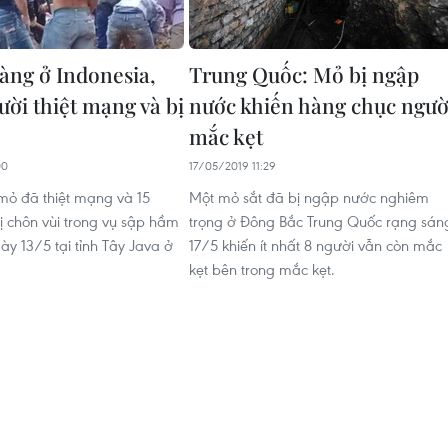
àng ở Indonesia,
Trung Quốc: Mỏ bị ngập
ười thiệt mạng và bị
nước khiến hàng chục ngườ
mắc kẹt
00
17/05/2019 11:29
 mỏ đã thiệt mạng và 15
Một mỏ sắt đã bị ngập nước nghiêm
ị chôn vùi trong vụ sập hầm
trọng ở Đông Bắc Trung Quốc rạng sán
ày 13/5 tại tỉnh Tây Java ở
17/5 khiến ít nhất 8 người vẫn còn mắc
kẹt bên trong mắc kẹt.