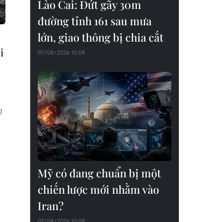
Lào Cai: Đứt gãy 30m
đường tỉnh 161 sau mưa
lớn, giao thông bị chia cắt
i
07/08/2026 10:08
g
Mỹ có đang chuẩn bị một
chiến lược mới nhằm vào
Iran?
07/08/2026 10:08