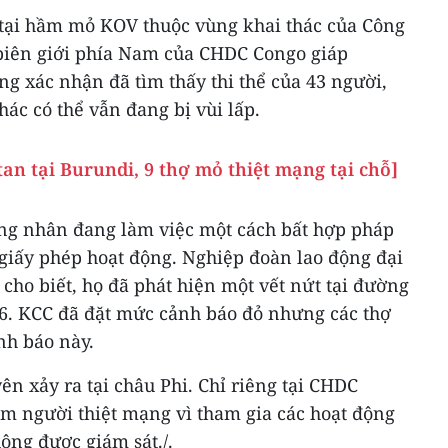
6 tại hầm mỏ KOV thuộc vùng khai thác của Công
biên giới phía Nam của CHDC Congo giáp
g xác nhận đã tìm thấy thi thể của 43 người,
ác có thể vẫn đang bị vùi lấp.
an tại Burundi, 9 thợ mỏ thiệt mạng tại chỗ]
công nhân đang làm việc một cách bất hợp pháp
giấy phép hoạt động. Nghiệp đoàn lao động đại
cho biết, họ đã phát hiện một vết nứt tại đường
6. KCC đã đặt mức cảnh báo đỏ nhưng các thợ
nh báo này.
n xảy ra tại châu Phi. Chỉ riêng tại CHDC
m người thiệt mạng vì tham gia các hoạt động
ông được giám sát./.