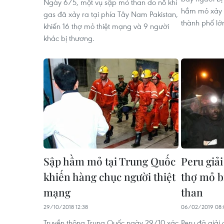
Ngày 6/5, một vụ sập mỏ than do nổ khí
hầm mỏ xảy r
gas đã xảy ra tại phía Tây Nam Pakistan,
thành phố lớ
khiến 16 thợ mỏ thiệt mạng và 9 người
khác bị thương.
Sập hầm mỏ tại Trung Quốc
Peru giả
khiến hàng chục người thiệt
thợ mỏ b
mạng
than
29/10/2018 12:38
06/02/2019 08:
Truyền thông Trung Quốc ngày 29/10 xác
Peru đã giải