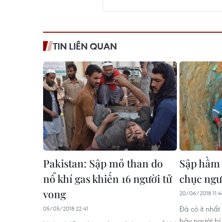
TIN LIÊN QUAN
Pakistan: Sập mỏ than do
Sập hầm
nổ khí gas khiến 16 người tử
chục ngư
vong
20/06/2018 11:4
Đã có ít nhất
05/05/2018 22:41
bảy người bị