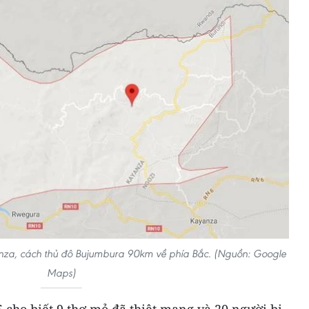
anza, cách thủ đô Bujumbura 90km về phía Bắc. (Nguồn: Google
Maps)
 cho biết 9 thợ mỏ đã thiệt mạng và 20 người bị