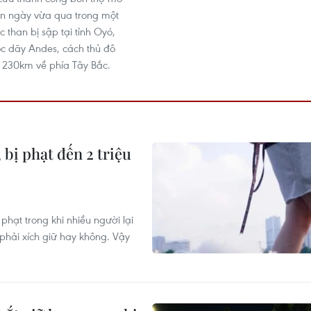
bốn ngày vừa qua trong một
 than bị sập tại tỉnh Oyó,
ộc dãy Andes, cách thủ đô
 230km về phía Tây Bắc.
bị phạt đến 2 triệu
phạt trong khi nhiều người lại
phải xích giữ hay không. Vậy