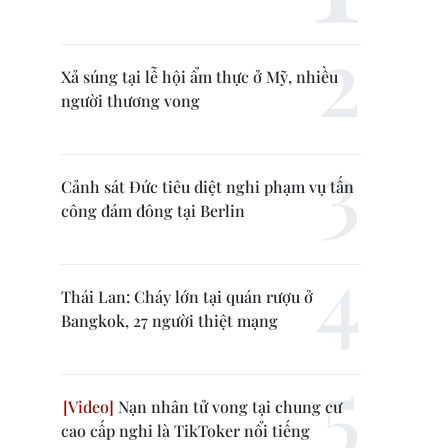
Xả súng tại lễ hội ẩm thực ở Mỹ, nhiều
người thương vong
Cảnh sát Đức tiêu diệt nghi phạm vụ tấn
công đám đông tại Berlin
Thái Lan: Cháy lớn tại quán rượu ở
Bangkok, 27 người thiệt mạng
Nạn nhân tử vong tại chung cư
cao cấp nghi là TikToker nổi tiếng