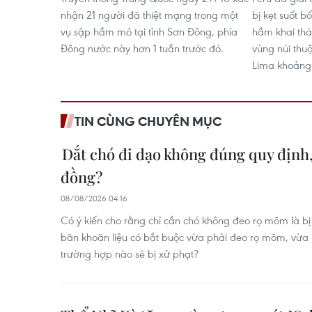
nhận 21 người đã thiệt mạng trong một
bị kẹt suốt 
vụ sập hầm mỏ tại tỉnh Sơn Đông, phía
hầm khai thác
Đông nước này hơn 1 tuần trước đó.
vùng núi thu
Lima khoảng
TIN CÙNG CHUYÊN MỤC
Dắt chó đi dạo không đúng quy định, 
đồng?
08/08/2026 04:16
Có ý kiến cho rằng chỉ cần chó không đeo rọ mõm là bị 
băn khoăn liệu có bắt buộc vừa phải đeo rọ mõm, vừa 
trường hợp nào sẽ bị xử phạt?