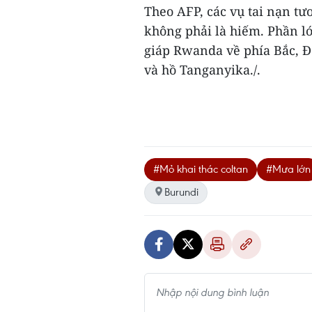
Theo AFP, các vụ tai nạn tư
không phải là hiếm. Phần lớ
giáp Rwanda về phía Bắc, Đ
và hồ Tanganyika./.
#Mỏ khai thác coltan
#Mưa lớn
Burundi