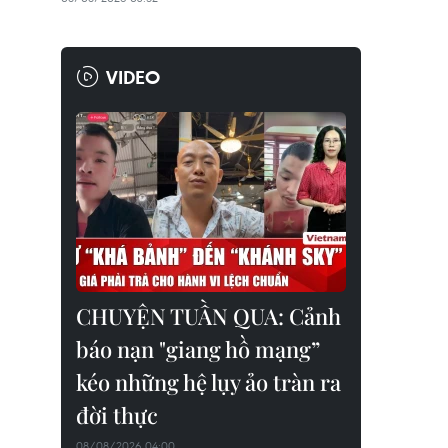
VIDEO
CHUYỆN TUẦN QUA: Cảnh
báo nạn "giang hồ mạng”
kéo những hệ lụy ảo tràn ra
đời thực
08/08/2026 04:00