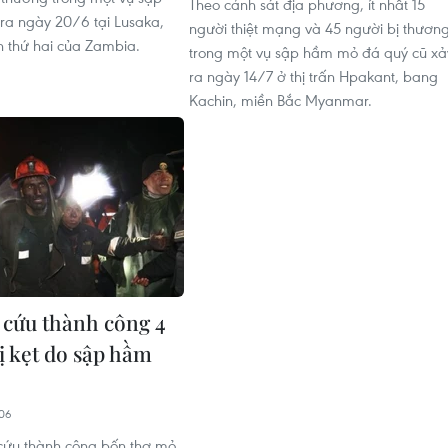
Theo cảnh sát địa phương, ít nhất 15
a ngày 20/6 tại Lusaka,
người thiệt mạng và 45 người bị thươn
n thứ hai của Zambia.
trong một vụ sập hầm mỏ đá quý cũ xả
ra ngày 14/7 ở thị trấn Hpakant, bang
Kachin, miền Bắc Myanmar.
i cứu thành công 4
ị kẹt do sập hầm
06
 cứu thành công bốn thợ mỏ