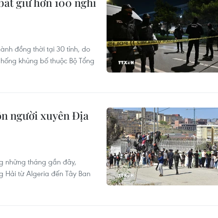
bắt giữ hơn 100 nghi
ành đồng thời tại 30 tỉnh, do
Chống khủng bố thuộc Bộ Tổng
ôn người xuyên Địa
g những tháng gần đây,
g Hải từ Algeria đến Tây Ban