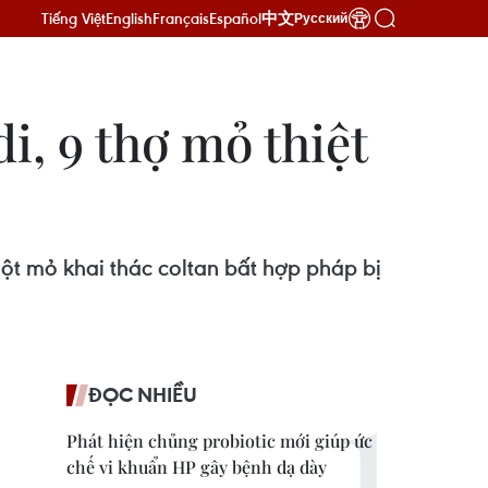
Tiếng Việt
English
Français
Español
中文
Русский
i, 9 thợ mỏ thiệt
ột mỏ khai thác coltan bất hợp pháp bị
ĐỌC NHIỀU
Phát hiện chủng probiotic mới giúp ức
chế vi khuẩn HP gây bệnh dạ dày