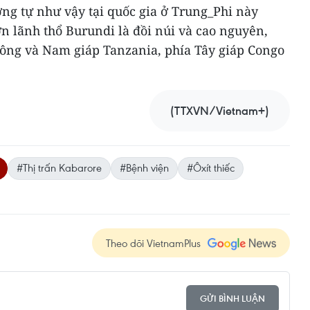
ơng tự như vậy tại quốc gia ở Trung_Phi này
n lãnh thổ Burundi là đồi núi và cao nguyên,
ông và Nam giáp Tanzania, phía Tây giáp Congo
(TTXVN/Vietnam+)
#Thị trấn Kabarore
#Bệnh viện
#Ôxít thiếc
Theo dõi VietnamPlus
GỬI BÌNH LUẬN