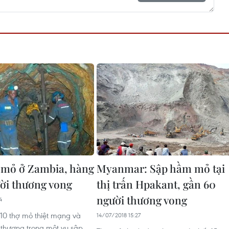
 mỏ ở Zambia, hàng
Myanmar: Sập hầm mỏ tại
ời thương vong
thị trấn Hpakant, gần 60
người thương vong
4
 10 thợ mỏ thiệt mạng và
14/07/2018 15:27
 thương trong một vụ sập