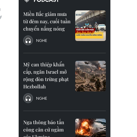
g
Miền Bắc giảm mưa
y
từ đêm nay, cuối tuần
chuyển nắng nóng
NGHE
Mỹ can thiệp khẩn
cấp, ngăn Israel mở
rộng đòn trừng phạt
Hezbollah
NGHE
Nga thông báo tấn
công căn cứ ngầm
của Ukraine