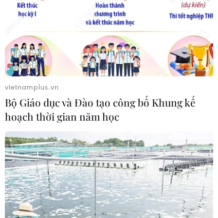
27/07/2026 22:54
AfDB cảnh báo "siêu" El Nino có thể
khiến châu Phi thiệt hại 20 tỷ USD
26/07/2026 15:42
vietnamplus.vn
Bộ Giáo dục và Đào tạo công bố Khung kế
hoạch thời gian năm học
Algeria xây dựng cơ chế quốc gia
kiểm chứng thông tin nhằm chống
tin giả
26/07/2026 14:50
"Siêu quần thể" cá voi lưng gù đối
mặt rủi ro hàng hải