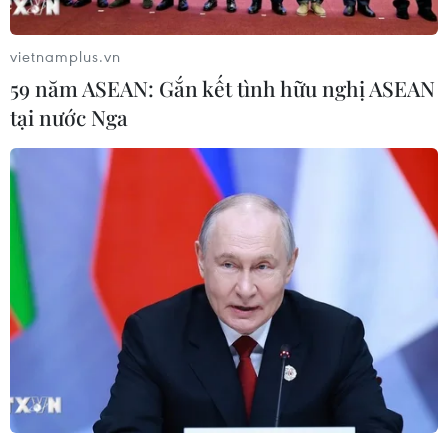
vietnamplus.vn
59 năm ASEAN: Gắn kết tình hữu nghị ASEAN
tại nước Nga
Hội nghị G20: Việt Nam thúc đẩy quan hệ
với các nước, các tổ chức quốc tế
20/11/2024 07:12
Thủ tướng Phạm Minh Chính đã có 7 cuộc tiếp xúc song
phương với lãnh đạo các nước, các tổ chức quốc tế,
gồm Tây Ban Nha, Paraguay, Canada, Singapore, UAE,
Vatican, Tổ chức Y tế Thế giới (WHO).