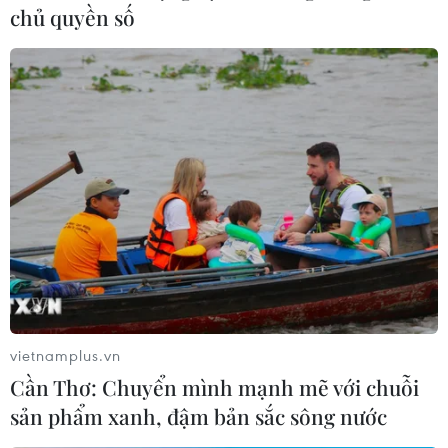
và tổ chức khu vực, quốc tế cung cấp tài chính cho cuộc
chủ quyền số
chiến xóa đói, giảm nghèo toàn cầu.
vietnamplus.vn
Cần Thơ: Chuyển mình mạnh mẽ với chuỗi
sản phẩm xanh, đậm bản sắc sông nước