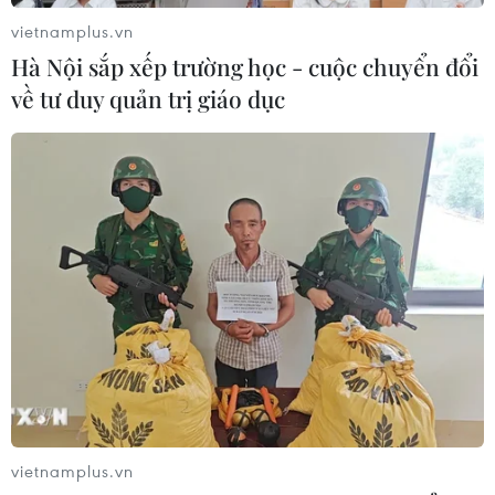
vietnamplus.vn
Hà Nội sắp xếp trường học - cuộc chuyển đổi
Lở đất tại Ethiopia khiến ít nhất 14
về tư duy quản trị giáo dục
người thiệt mạng
04/08/2026 10:53
Kế hoạch đồng tiền chung Tây Phi
đối mặt thách thức
03/08/2026 23:10
Nigeria: Hơn 100 người bị bắt cóc ở
bang Zamfara
03/08/2026 11:32
vietnamplus.vn