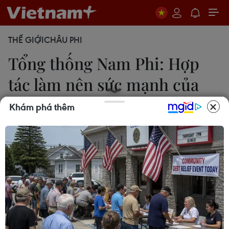
THẾ GIỚI
CHÂU PHI
Tổng thống Nam Phi: Hợp
tác làm nên sức mạnh của
G20
Khám phá thêm
Hồng Minh-Hoàng Minh
21/02/2025 08:43
Tổng thống Nam Phi nhấn mạnh G20 phải tiếp tục
ủng hộ các giải pháp ngoại giao cho các cuộc
xung đột, và điều quan trọng cần ghi nhớ rằng
hợp tác là sức mạnh lớn nhất.