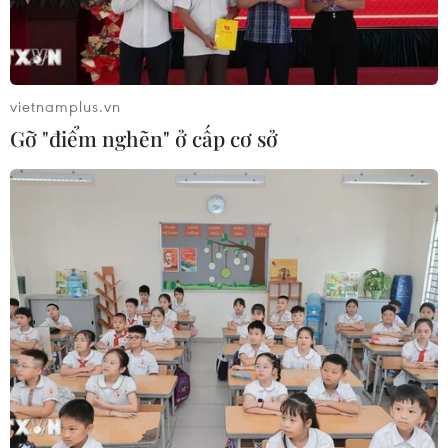
vietnamplus.vn
Gỡ "điểm nghẽn" ở cấp cơ sở
TIN CÙNG CHUYÊN MỤC
Giao tranh dữ dội ở miền Tây Libya,
nhiều tù nhân vượt ngục
05/08/2026 05:58