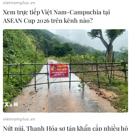
vietnamplus.vn
Tỷ phú Bill Gates nhấn mạnh tầm
Xem trực tiếp Việt Nam-Campuchia tại
quan trọng của đầu tư vào con người
ASEAN Cup 2026 trên kênh nào?
và công nghệ
22/07/2026 06:02
Xem thêm
CƠ QUAN CHỦ QUẢN: THÔNG TẤN XÃ VIỆT NAM
Tổng Biên tập: TRẦN TIẾN DUẨN
Phó Tổng Biên tập: NGUYỄN THỊ TÁM, KHÚC THANH
vietnamplus.vn
THỦY
Nứt núi, Thanh Hóa sơ tán khẩn cấp nhiều hộ