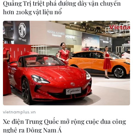
Quảng Trị triệt phá đường dây vận chuyển
hơn 210kg vật liệu nổ
Châu Phi tận dụng lợi thế quang điện
cho ngành xe điện
03/08/2026 09:46
Động đất mạnh làm rung chuyển
nhiều khu vực tại Ai Cập
03/08/2026 03:11
90 người thiệt mạng trong khủng
hoảng di cư tại Ceuta
vietnamplus.vn
02/08/2026 23:08
Xe điện Trung Quốc mở rộng cuộc đua công
nghệ ra Đông Nam Á