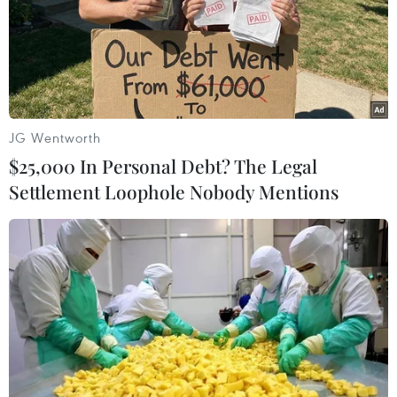
Theo dõi VietnamPlus
JG Wentworth
$25,000 In Personal Debt? The Legal
Settlement Loophole Nobody Mentions
TIN LIÊN QUAN