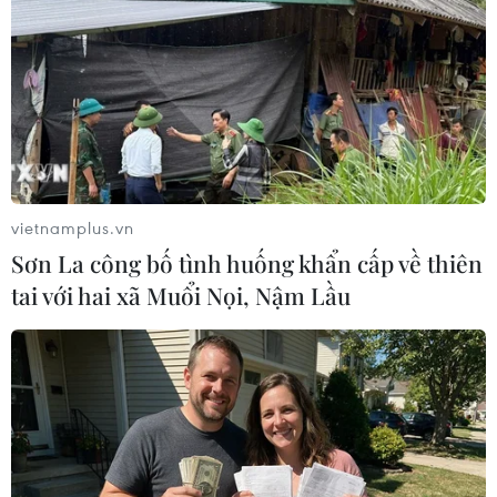
vietnamplus.vn
Sơn La công bố tình huống khẩn cấp về thiên
tai với hai xã Muổi Nọi, Nậm Lầu
#G20
#Tổng thống Nam Phi
#hợp tác
#chủ nghĩa đa phương
#luật pháp quốc tế
#xung đột
#biến đổi khí hậu
#năng lượng xanh
#chủ tịch G20