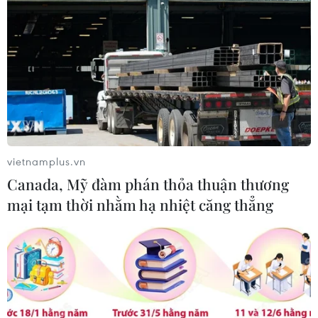
trong đời sống người dân Ai Cập
29/07/2026 08:32
Thường trực Ban Bí thư Trần
Cẩm Tú tiếp Tổng Thư ký Đảng
CNDD-FDD Burundi
29/07/2026 08:24
vietnamplus.vn
Canada, Mỹ đàm phán thỏa thuận thương
Tăng cường quan hệ đoàn kết, hợp
mại tạm thời nhằm hạ nhiệt căng thẳng
tác song phương Việt Nam-Burundi
28/07/2026 14:17
Thảm sát tại Tây Bắc Nigeria khiến ít
nhất 30 người thiệt mạng