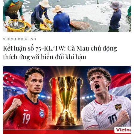
26/07/2026 10:27
"Cửa ngõ" để Việt Nam tiến vào thị
trường Tây Phi
vietnamplus.vn
26/07/2026 08:55
Kết luận số 75-KL/TW: Cà Mau chủ động
thích ứng với biến đổi khí hậu
Nam Phi: Máy bay "hạ cánh" giữa
trung tâm thương mại lớn nhất
Johannesburg
26/07/2026 01:21
Nigeria: Khoảng 50 người bị bắt cóc
được trả tự do sau khi nộp tiền chuộc
25/07/2026 09:29