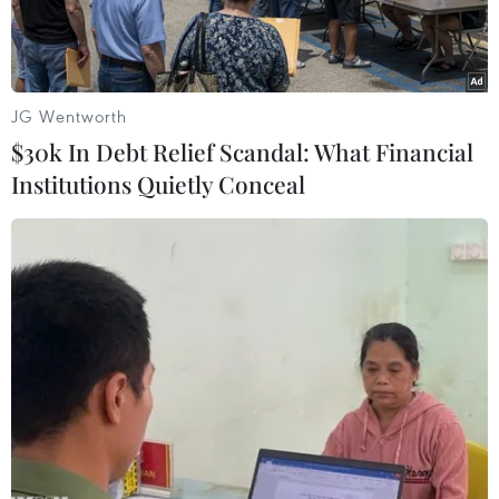
JG Wentworth
$30k In Debt Relief Scandal: What Financial
Institutions Quietly Conceal
Tổng thống Nam Phi Cyril Ramaphosa phát biểu khai mạc Hội
nghị Ngoại trưởng G20 tại Johannesburg, Nam Phi ngày
20/2/2025. (Ảnh: Kyodo/TTXVN)
Theo phóng viên TTXVN tại Nam Phi, ngày 20/2,
Tổng thống Nam Phi Cyril Ramaphosa đã khai