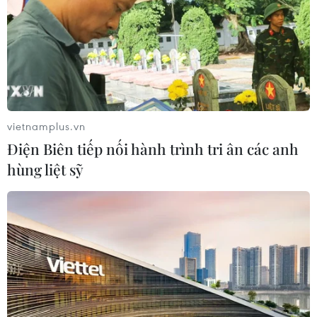
06/08/2026 09:07
Đồng Nai yêu cầu đẩy nhanh tiến độ
dự án kết nối vùng, sân bay Long
Thành
06/08/2026 09:05
vietnamplus.vn
Điện Biên tiếp nối hành trình tri ân các anh
Cầu Đắk Lung sập sau cú
hùng liệt sỹ
tông của xe tải cẩu, 2 người thoát
chết
06/08/2026 09:00
Dự án mở rộng đường Nguyễn Tuân
tăng kết nối khu vực phía Tây Nam
Hà Nội