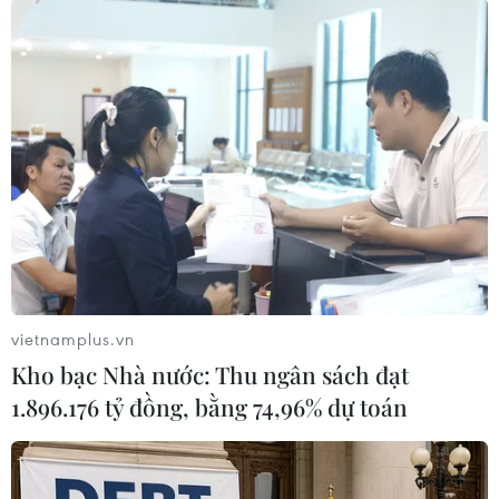
giao thông.
Lực lượng chức năng đang tiếp tục điều tra, làm
rõ nguyên nhân vụ tai nạn./.
(TTXVN/Vietnam+)
vietnamplus.vn
Kho bạc Nhà nước: Thu ngân sách đạt
1.896.176 tỷ đồng, bằng 74,96% dự toán