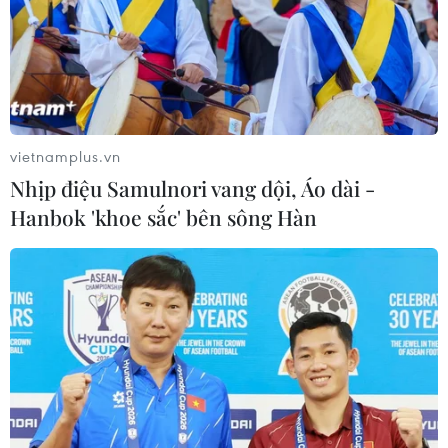
vietnamplus.vn
Nhịp điệu Samulnori vang dội, Áo dài -
Hanbok 'khoe sắc' bên sông Hàn