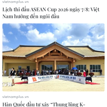
vietnamplus.vn
Bình Phước: Chạy xe tốc độ cao đâm vào
Lịch thi đấu ASEAN Cup 2026 ngày 7/8: Việt
dải phân cách, 2 người tử vong
Nam hướng đến ngôi đầu
19/02/2020 12:43
Chiều 19/2, tại đường ĐT.753 (thành phố Đồng Xoài, tỉnh
Bình Phước), hai người điều khiển xe máy tự đâm liên
tiếp vào dải phân cách giữa đường, trụ đèn khiến cả
hai tử vong.
vietnamplus.vn
Hàn Quốc đầu tư xây “Thung lũng K-