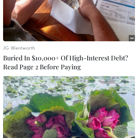
JG Wentworth
Buried In $10,000+ Of High-Interest Debt?
Read Page 2 Before Paying
Quảng Trị: Tai nạn giao thông làm một cô
giáo mầm non tử vong
14/02/2020 04:00
Cô giáo Trần Thị Th đi xe máy va chạm với ôtô chạy
theo chiều ngược lại, tử vong tại chỗ; xe ôtô lao xuống