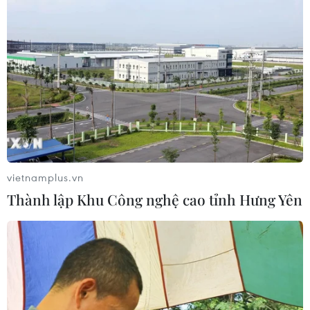
2030
06/08/2026 12:24
Tuyên Quang khẩn trương khắc
phục sạt lở trên các tuyến giao thông
06/08/2026 11:54
Thi công trở lại dự án sửa chữa Quốc
vietnamplus.vn
lộ 30 sau phản ánh của TTXVN
Thành lập Khu Công nghệ cao tỉnh Hưng Yên
06/08/2026 09:42
Hà Nội tăng tốc thi công
đường Vành đai 1 đoạn Hoàng Cầu-
Voi Phục