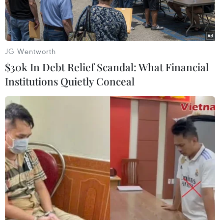
JG Wentworth
$30k In Debt Relief Scandal: What Financial
Institutions Quietly Conceal
Xe ôtô con gặp nạn bị hư hỏng nặng. (Ảnh: TTXVN phát)
Sáng 21/2, tại Km 168+500 trên Quốc lộ 6 đoạn
qua huyện Vân Hồ, tỉnh Sơn La đã xảy ra vụ tai
nạn liên hoàn khiến bốn người bị thương và ba