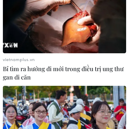
vietnamplus.vn
Bỉ tìm ra hướng đi mới trong điều trị ung thư
gan di căn