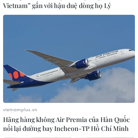
Vietnam” gắn với hậu duệ dòng họ Lý
Va chạm với xe tải trên đèo Lò Xo, hai du
khách nước ngoài thương vong
19/02/2020 23:17
Khi lưu thông trên đèo Lò Xo, xe máy chở hai vợ chồng
du khách Đức đã va chạm với xe ôtô 81C-120.18 do anh
Phạm Văn Mạnh (44 tuổi, trú tại Nam Định) điều khiển,
di chuyển hướng ngược lại.
vietnamplus.vn
Hãng hàng không Air Premia của Hàn Quốc
nối lại đường bay Incheon-TP Hồ Chí Minh