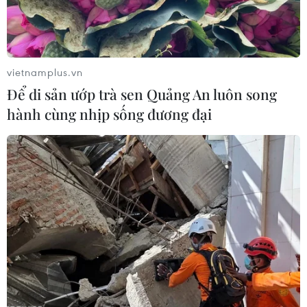
suối, bị hư hỏng nặng.
vietnamplus.vn
Để di sản ướp trà sen Quảng An luôn song
hành cùng nhịp sống đương đại
Phú Yên: Xe khách giường nằm chở 40
người lao xuống ruộng