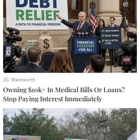
#tai nạn liên hoàn
#mất lái
#cảnh sát giao thông
#xe ôtô tải
Sơn La
Theo dõi VietnamPlus
JG Wentworth
Owning $10k+ In Medical Bills Or Loans?
Stop Paying Interest Immediately
TIN LIÊN QUAN