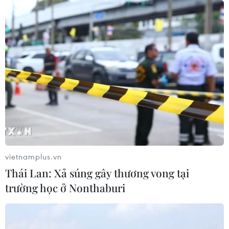
sau vụ sạt lở trên tuyến ĐT161 ở Lào
Cai
07/08/2026 02:37
Nhanh chóng hoàn thiện dự
án kết nối vùng, sân bay Long Thành
06/08/2026 15:07
Sẽ thi công đồng loạt Dự án cao tốc
Vinh-Thanh Thủy trong tháng 9
vietnamplus.vn
06/08/2026 12:25
Thái Lan: Xả súng gây thương vong tại
trường học ở Nonthaburi
Chưa đầu tư mở rộng Quốc lộ 1 đoạn
Bạc Liêu-Cà Mau giai đoạn 2026-