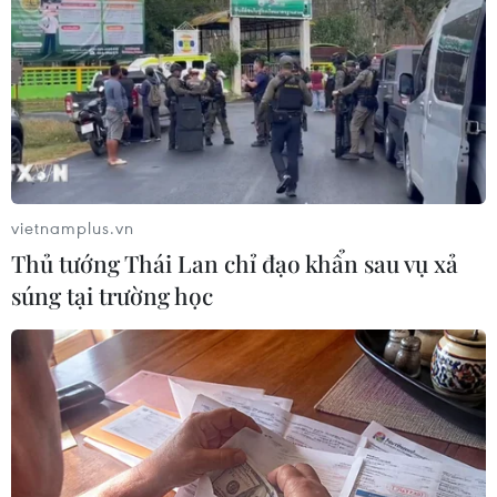
vietnamplus.vn
Tai nạn giao thông nghiêm trọng, 3 người
Thủ tướng Thái Lan chỉ đạo khẩn sau vụ xả
trong gia đình tử vong
súng tại trường học
13/02/2020 06:11
Công an huyện Mỹ Đức (Hà Nội) cho biết đang phối
hợp với các cơ quan chức năng giải quyết vụ tai nạn
giao thông nghiêm trọng giữa xe đầu kéo với xe máy
khiến 3 người tử vong tại chỗ.