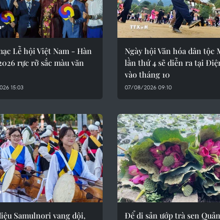
mạc Lễ hội Việt Nam - Hàn
Ngày hội Văn hóa dân tộc
2026 rực rỡ sắc màu văn
lần thứ 4 sẽ diễn ra tại Đi
vào tháng 10
026 15:03
07/08/2026 09:10
iệu Samulnori vang dội,
Để di sản ướp trà sen Quả