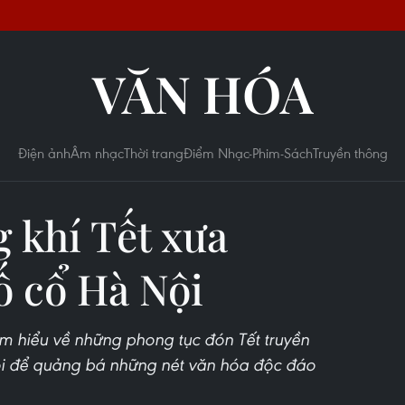
VĂN HÓA
Điện ảnh
Âm nhạc
Thời trang
Điểm Nhạc-Phim-Sách
Truyền thông
g khí Tết xưa
ố cổ Hà Nội
tìm hiểu về những phong tục đón Tết truyền
ội để quảng bá những nét văn hóa độc đáo