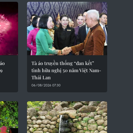
áo
Tà áo truyền thống “đan kết”
/9
tình hữu nghị 50 năm Việt Nam-
Thái Lan
06/08/2026 07:30