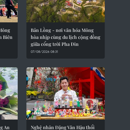
 Mông
Bản Lồng - nơi văn hóa Mông
ện Biên
hòa nhịp cùng du lịch cộng đồng
giữa cổng trời Pha Đin
07/08/2026 08:31
ng An
Nghệ nhân Đặng Văn Hậu thổi