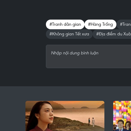
#Tranh dân gian
#Hàng Trống
#Tran
#Không gian Tết xưa
#Địa điểm du Xuâ