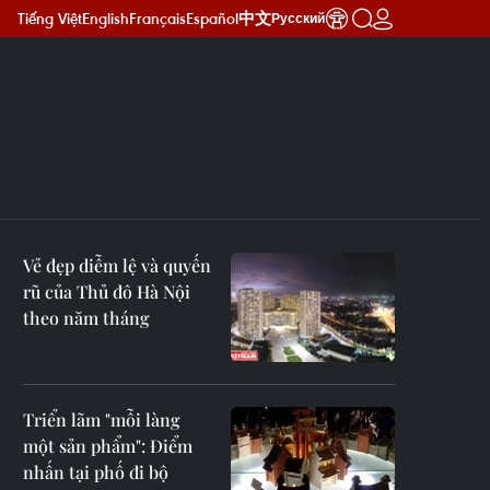
Tiếng Việt
English
Français
Español
中文
Русский
Vẻ đẹp diễm lệ và quyến
rũ của Thủ đô Hà Nội
theo năm tháng
Triển lãm "mỗi làng
một sản phẩm": Điểm
nhấn tại phố đi bộ