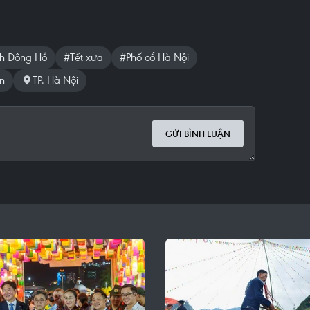
h Đông Hồ
#Tết xưa
#Phố cổ Hà Nội
n
TP. Hà Nội
GỬI BÌNH LUẬN