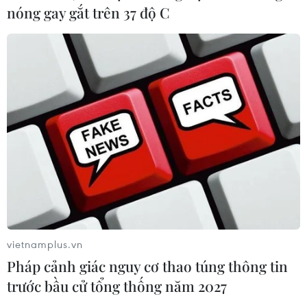
nóng gay gắt trên 37 độ C
Quản lý Netflix thế nào để bảo vệ người
xem và doanh nghiệp Việt?
03/12/2020 05:12
Nghị định 06 được kỳ vọng sẽ sớm hoàn thiện để có thể
quản lý Netflix và các nội dung giải trí, phim ảnh từ
quốc tế, tạo môi trường cạnh tranh công bằng cho ứng
dụng truyền hình, OTT trong nước.
vietnamplus.vn
Pháp cảnh giác nguy cơ thao túng thông tin
trước bầu cử tổng thống năm 2027