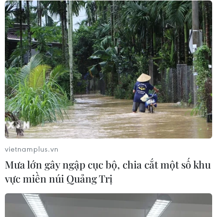
"Nghỉ hè sợ nghỉ hưu": Phim gia đình
xúc động gắn kết ông cháu cựu
chiến binh
22/07/2026 03:57
Chiếu miễn phí loạt phim tài liệu dịp
79 năm Ngày Thương binh-Liệt sỹ
27/7
21/07/2026 08:55
vietnamplus.vn
Mưa lớn gây ngập cục bộ, chia cắt một số khu
Chiếu miễn phí nhiều
vực miền núi Quảng Trị
bộ phim về đề tài cách mạng
20/07/2026 23:53