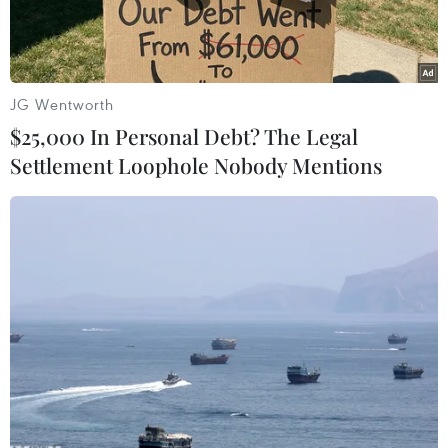
ảnh vẫn cần được làm rõ, bởi nó còn ảnh hưởng
tới công đoạn tiền kiểm hay hậu kiểm các bộ
phim.
JG Wentworth
$25,000 In Personal Debt? The Legal
Settlement Loophole Nobody Mentions
Chủ trì hội nghị là Thứ trưởng Bộ Văn hóa, Thể thao và Du lịch
Tạ Quang Đông, Vụ trưởng Vụ Pháp chế Bộ Văn hóa, Thể thao
và Du lịch Lê Thanh Liêm, Cục trưởng Cục Điện ảnh Vi Kiến
Thành (từ trái sang). (Ảnh: Minh Anh/Vietnam+)