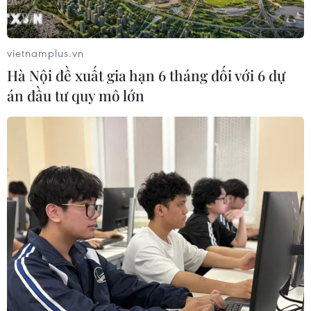
động tránh,” ông cho biết.
Song đối với phim nước ngoài, ông Trần Thanh
vietnamplus.vn
Hiệp cho rằng cần quản lý theo hướng tiền
Hà Nội đề xuất gia hạn 6 tháng đối với 6 dự
kiểm, dưới thẩm quyền của Hội đồng Trung
án đầu tư quy mô lớn
ương Thẩm định và phân loại phim truyện.
“Chúng ta từng có những bài học đau đớn, tiền
kiểm rồi mà vẫn còn sơ sẩy” ông cho biết.
[Rút giấy phép nếu doanh nghiệp không khắc
phục vi phạm đường lưỡi bò]
Năm 2018 và 2019, Cục Điện ảnh vướng phải rắc
rối khi đưa ra rạp 2 bộ phim
“Điệp vụ Biển Đỏ”
và
“Everest: Người tuyết bé nhỏ.”
Trong
“Điệp vụ
Biển Đỏ”
(2018), 2 phút cuối bộ phim gây tranh
cãi vì có cảnh các chiến hạm Trung Quốc bao