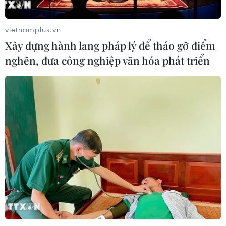
vietnamplus.vn
TIN CÙNG CHUYÊN MỤC
Xây dựng hành lang pháp lý để tháo gỡ điểm
Phim Việt tham dự Liên hoan phim
nghẽn, đưa công nghiệp văn hóa phát triển
ASEAN 2026 tại Hong Kong
07/08/2026 15:44
Doanh thu Người Nhện tăng nhanh
tại phòng vé Việt
03/08/2026 07:17
Phim huyền sử "Hộ linh tráng sỹ"
được chiếu ở định dạng IMAX
31/07/2026 02:47