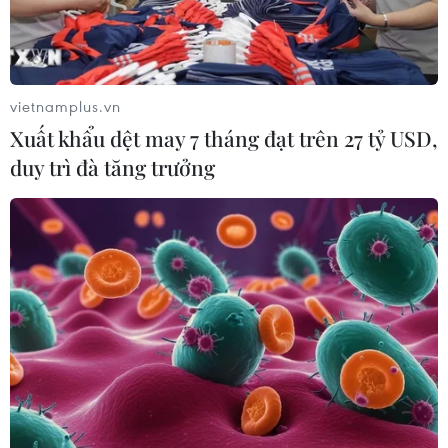
vietnamplus.vn
Xuất khẩu dệt may 7 tháng đạt trên 27 tỷ USD,
duy trì đà tăng trưởng
Vụ ‘lọt’ phim có ‘đường lưỡi bò’: Quyền
Cục trưởng Điện ảnh bị kỷ luật
28/10/2019 13:13
Liên quan đến việc để “lọt” phim hoạt hình “Người tuyết
bé nhỏ” có hình ảnh “đường lưỡi bò” ra rạp, quyền Cục