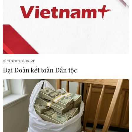
phim nên được giao cho chính các đơn vị sản
xuất, phát hành tự làm, khuyến khích quyền tự
chủ, tự chịu trách nhiệm của đoàn làm phim.
“Không nên sợ họ thiếu khả năng bởi họ sẽ phải
tự đi tìm kiếm chuyên gia. Một khi đã quen với
việc ấy, Luật Điện ảnh sửa đổi sẽ ăn sâu vào tâm
trí họ,” ông Trần Thanh Hiệp nêu quan điểm.
vietnamplus.vn
Đại Đoàn kết toàn Dân tộc