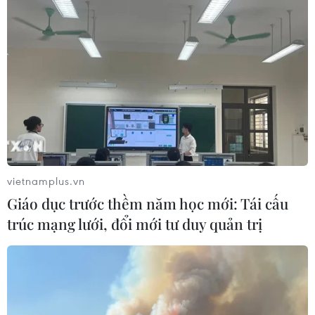
"The Odyssey" thống lĩnh phòng vé
ngay tuần đầu ra mắt
20/07/2026 04:36
Quan điểm của cơ quan quản lý về
lùm xùm quanh phim "Hoàng hậu
cuối cùng"
vietnamplus.vn
20/07/2026 04:31
Giáo dục trước thềm năm học mới: Tái cấu
trúc mạng lưới, đổi mới tư duy quản trị
Thanh âm vượt đại dương: Phim đặc
biệt dịp kỷ niệm 79 năm Ngày
Thương binh-Liệt sỹ
18/07/2026 02:27