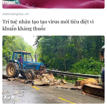
trưởng Cục Điện ảnh Nguyễn Thị Thu Hà bị xử lý kỷ luật.
vietnamplus.vn
Trí tuệ nhân tạo tạo virus mới tiêu diệt vi
khuẩn kháng thuốc
Sau ‘án phạt,’ bộ phim ‘Ròm’ được cấp
phép phát hành ở Việt Nam
02/04/2020 03:42