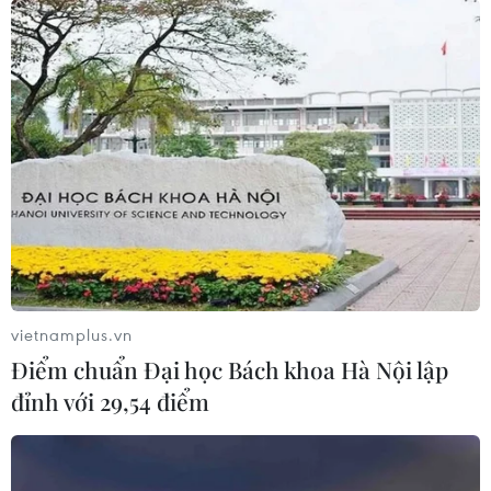
(Vietnam+)
vietnamplus.vn
Điểm chuẩn Đại học Bách khoa Hà Nội lập
đỉnh với 29,54 điểm
#luật điện ảnh
#vi kiến thành
#kiểm duyệt
#đường lưỡi bò
#Người tuyết bé nhỏ