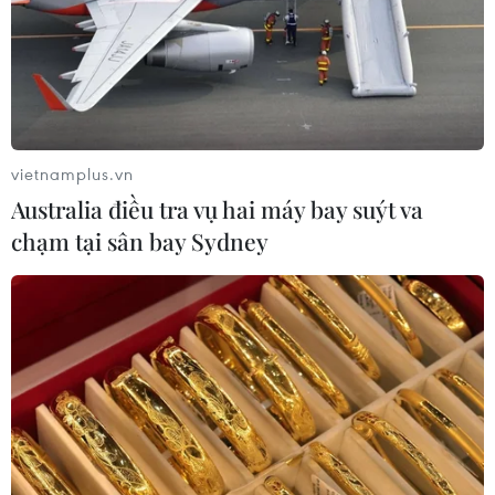
vietnamplus.vn
Australia điều tra vụ hai máy bay suýt va
chạm tại sân bay Sydney