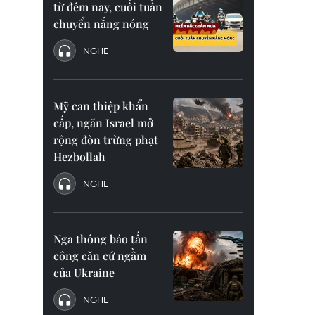
từ đêm nay, cuối tuần
chuyển nắng nóng
NGHE
Mỹ can thiệp khẩn
cấp, ngăn Israel mở
rộng đòn trừng phạt
Hezbollah
NGHE
Nga thông báo tấn
công căn cứ ngầm
của Ukraine
NGHE