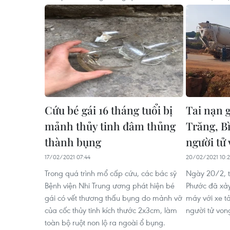
Cứu bé gái 16 tháng tuổi bị
Tai nạn g
mảnh thủy tinh đâm thủng
Trăng, B
thành bụng
người tử
17/02/2021 07:44
20/02/2021 10:2
Trong quá trình mổ cấp cứu, các bác sỹ
Ngày 20/2, tạ
Bệnh viện Nhi Trung ương phát hiện bé
Phước đã xảy
gái có vết thương thấu bụng do mảnh vỡ
máy với xe tả
của cốc thủy tinh kích thước 2x3cm, làm
người tử vong
toàn bộ ruột non lộ ra ngoài ổ bụng.