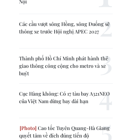
Nội
Các cầu vượt sông Hồng, sông Đuống sẽ
thông xe trước Hội nghị APEC 2027
Thành phố Hồ Chí Minh phát hành thẻ
giao thông công cộng cho metro và xe
buýt
Cục Hàng không: Có 17 tàu bay A321NEO
của Việt Nam dừng bay dài hạn
Cao tốc Tuyên Quang-Hà Giang
quyết tâm về đích đúng tiến độ