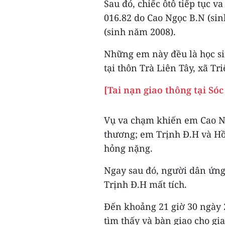
Sau đó, chiếc ôtô tiếp tục 
016.82 do Cao Ngọc B.N (si
(sinh năm 2008).
Những em này đều là học si
tại thôn Trà Liên Tây, xã T
[Tai nạn giao thông tại Só
Vụ va chạm khiến em Cao N
thương; em Trịnh Đ.H và Hồ
hỏng nặng.
Ngay sau đó, người dân ứng
Trịnh Đ.H mất tích.
Đến khoảng 21 giờ 30 ngày 
tìm thấy và bàn giao cho gi