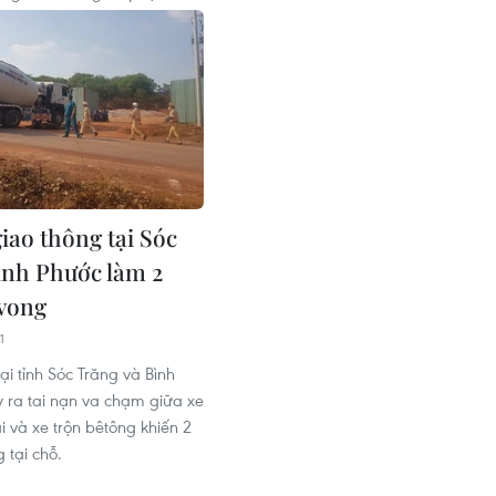
iao thông tại Sóc
ình Phước làm 2
 vong
1
i tỉnh Sóc Trăng và Bình
 ra tai nạn va chạm giữa xe
i và xe trộn bêtông khiến 2
 tại chỗ.