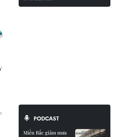
y
c
PODCAST
Miền Bắc giảm mưa