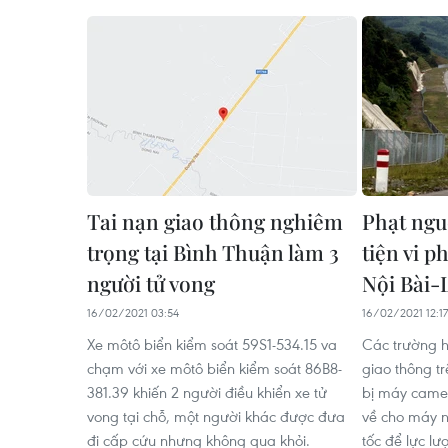
Tai nạn giao thông nghiêm
Phạt ngu
trọng tại Bình Thuận làm 3
tiện vi p
người tử vong
Nội Bài-
16/02/2021 03:54
16/02/2021 12:17
Xe môtô biển kiểm soát 59S1-534.15 va
Các trường h
chạm với xe môtô biển kiểm soát 86B8-
giao thông tr
381.39 khiến 2 người điều khiển xe tử
bị máy camer
vong tại chỗ, một người khác được đưa
về cho máy n
đi cấp cứu nhưng không qua khỏi.
tốc để lực l