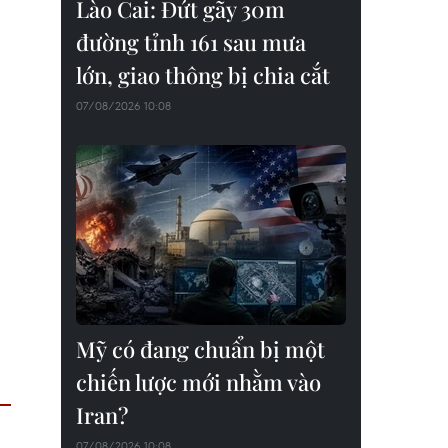
Lào Cai: Đứt gãy 30m
đường tỉnh 161 sau mưa
lớn, giao thông bị chia cắt
07/08/2026 10:08
Mỹ có đang chuẩn bị một
chiến lược mới nhằm vào
Iran?
07/08/2026 10:08