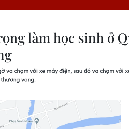
rọng làm học sinh ở Q
ng
gờ va chạm với xe máy điện, sau đó va chạm với x
ị thương vong.