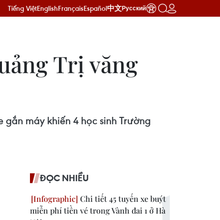
Tiếng Việt
English
Français
Español
中文
Русский
uảng Trị văng
e gắn máy khiến 4 học sinh Trường
ĐỌC NHIỀU
Chi tiết 45 tuyến xe buýt
miễn phí tiền vé trong Vành đai 1 ở Hà