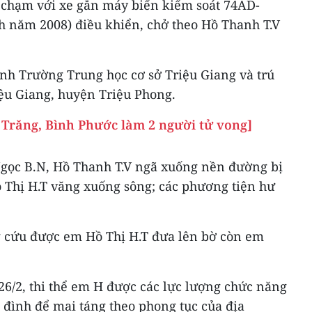
va chạm với xe gắn máy biển kiểm soát 74AD-
nh năm 2008) điều khiển, chở theo Hồ Thanh T.V
nh Trường Trung học cơ sở Triệu Giang và trú
riệu Giang, huyện Triệu Phong.
c Trăng, Bình Phước làm 2 người tử vong]
gọc B.N, Hồ Thanh T.V ngã xuống nền đường bị
 Thị H.T văng xuống sông; các phương tiện hư
 cứu được em Hồ Thị H.T đưa lên bờ còn em
26/2, thi thể em H được các lực lượng chức năng
a đình để mai táng theo phong tục của địa