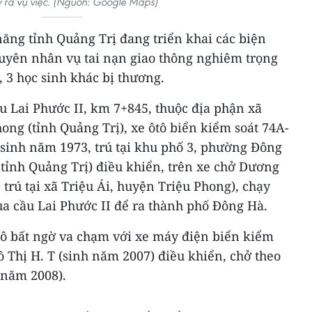
 ra vụ việc. (Nguồn: Google Maps)
ăng tỉnh Quảng Trị đang triển khai các biện
guyên nhân vụ tai nạn giao thông nghiêm trọng
, 3 học sinh khác bị thương.
cầu Lai Phước II, km 7+845, thuộc địa phận xã
ong (tỉnh Quảng Trị), xe ôtô biển kiểm soát 74A-
sinh năm 1973, trú tại khu phố 3, phường Đông
tỉnh Quảng Trị) điều khiển, trên xe chở Dương
trú tại xã Triệu Ái, huyện Triệu Phong), chạy
ua cầu Lai Phước II để ra thành phố Đông Hà.
ôtô bất ngờ va chạm với xe máy điện biển kiểm
 Thị H. T (sinh năm 2007) điều khiển, chở theo
h năm 2008).