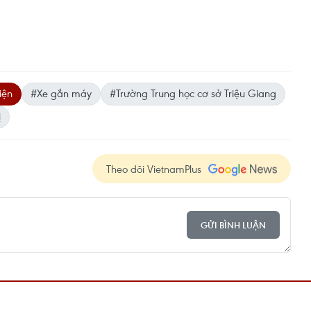
iện
#Xe gắn máy
#Trường Trung học cơ sở Triệu Giang
ị
Theo dõi VietnamPlus
GỬI BÌNH LUẬN