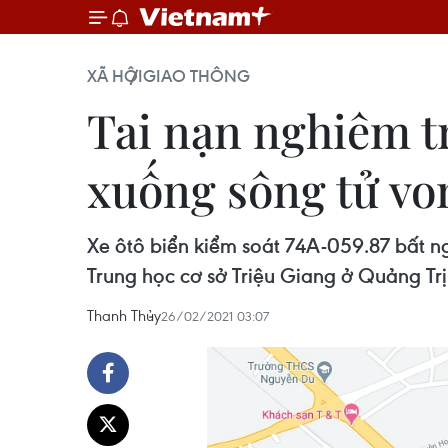
XÃ HỘI
GIAO THÔNG
Tai nạn nghiêm t
xuống sông tử vo
Xe ôtô biển kiểm soát 74A-059.87 bất n
Trung học cơ sở Triệu Giang ở Quảng Tr
Thanh Thủy
26/02/2021 03:07