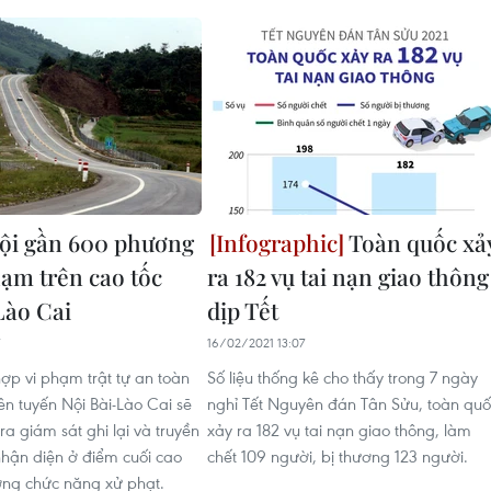
ội gần 600 phương
Toàn quốc xả
hạm trên cao tốc
ra 182 vụ tai nạn giao thông
Lào Cai
dịp Tết
16/02/2021 13:07
ợp vi phạm trật tự an toàn
Số liệu thống kê cho thấy trong 7 ngày
ên tuyến Nội Bài-Lào Cai sẽ
nghỉ Tết Nguyên đán Tân Sửu, toàn quố
a giám sát ghi lại và truyền
xảy ra 182 vụ tai nạn giao thông, làm
hận diện ở điểm cuối cao
chết 109 người, bị thương 123 người.
ượng chức năng xử phạt.