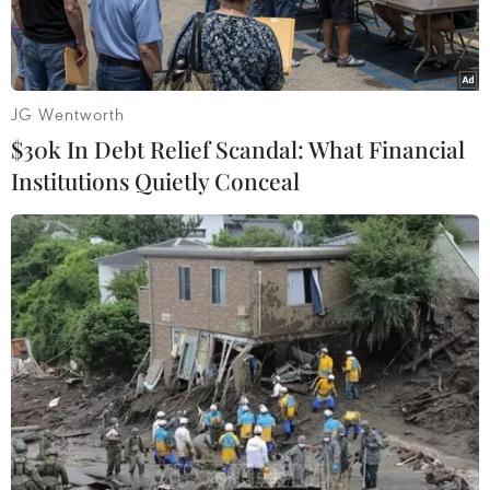
này.
JG Wentworth
$30k In Debt Relief Scandal: What Financial
Institutions Quietly Conceal
Sản phẩm của Công ty Ống thép Hòa Phát đáp ứng các tiêu
chuẩn chất lượng xuất khẩu vào thị trường Canada. (Ảnh: Tuấn
Anh/TTXVN)
Hiệp định Đối tác toàn diện và Tiến bộ xuyên