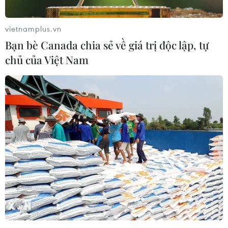
vietnamplus.vn
Bạn bè Canada chia sẻ về giá trị độc lập, tự
Theo dõi VietnamPlus
chủ của Việt Nam
Quan hệ Việt Nam-Canada
Việt Nam cần theo dõi chặt chẽ các biện pháp
phòng vệ thương mại tại Canada
Hội nghị Ngoại giao 33: Nền tảng hướng tới
nâng cấp quan hệ Việt Nam-Canada
Bệ đỡ đưa hàng Việt chinh phục thị trường
Canada
Việt Nam sẵn sàng cùng Canada hướng tới