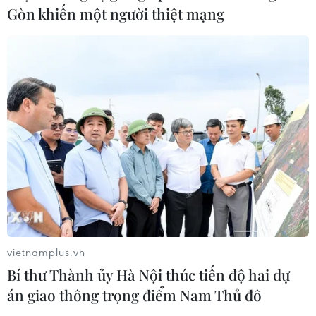
Gòn khiến một người thiệt mạng
07/08/2026 23:08
Ngân hàng Trung ương Trung Quốc
mua thêm 20 tấn vàng trong tháng 7
07/08/2026 15:21
Chuyên gia quốc tế đánh giá tích cực
về tiền đồng của Việt Nam
07/08/2026 12:46
vietnamplus.vn
Phép thử sức chống chịu của kinh tế
Bí thư Thành ủy Hà Nội thúc tiến độ hai dự
ASEAN
án giao thông trọng điểm Nam Thủ đô
07/08/2026 12:35