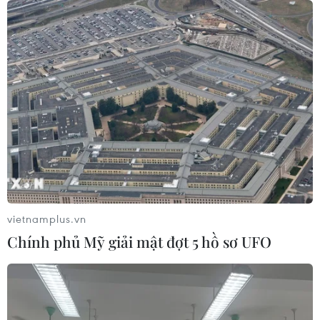
vietnamplus.vn
TIN CÙNG CHUYÊN MỤC
Chính phủ Mỹ giải mật đợt 5 hồ sơ UFO
Trung Quốc công bố kế hoạch phát
triển ngành hàng không dân dụng
09/08/2026 05:12