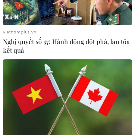
vietnamplus.vn
Nghị quyết số 57: Hành động đột phá, lan tỏa
kết quả
#Việt Nam-Canada
#Hiệp định CPTPP
#Doanh nghiệp Canada
#Đối tác thương mại
#Hàng hóa Việt Nam
#thị trường Canada
Tp. Hồ Chí Minh
Canada