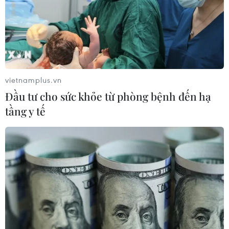
Việt Nam là đối tác thương mại lớn nhất của Canada
trong ASEAN và là một trong những nền kinh tế có tốc
độ tăng trưởng nhanh nhất, có khả năng mang lại nhiều
cơ hội đầu tư cho các doanh nghiệp Canada.
vietnamplus.vn
Đầu tư cho sức khỏe từ phòng bệnh đến hạ
tầng y tế