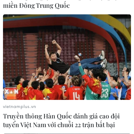
CPTPP khởi động đàm phán sơ bộ về việc kết
miền Đông Trung Quốc
nạp Indonesia, Philippines và UAE
Philippines nhận được ủng hộ gia nhập Hiệp
định CPTPP
TIN LIÊN QUAN
vietnamplus.vn
Truyền thông Hàn Quốc đánh giá cao đội
tuyển Việt Nam với chuỗi 22 trận bất bại