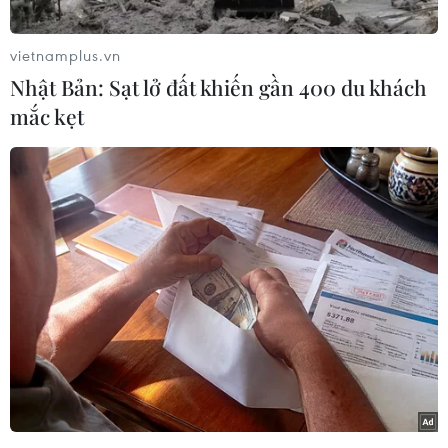
Thái Bình Dương (CPTPP) mở ra cơ hội lớn để
Việt Nam-Canada thúc đẩy trao đổi thương mại.
vietnamplus.vn
Tuy nhiên, mức độ tận dụng các ưu đãi thuế
Nhật Bản: Sạt lở đất khiến gần 400 du khách
quan đối với hàng hóa Việt Nam xuất khẩu vào
mắc kẹt
Canada vẫn còn rất hạn chế, chưa phát huy hết
giá trị mà hiệp định này mang lại.
Đây là thông tin được bà Trần Thu Quỳnh, Tham
tán thương mại, Đại sứ quán Việt Nam tại
Canada chia sẻ tại Hội thảo CPTPP - Đối thoại
với Cục Hải quan Thành phố Hồ Chí Minh do
Tổng Lãnh sự quán Canada tại Thành phố Hồ
Chí Minh phối hợp Cục Hải quan Thành phố Hồ
Chí Minh tổ chức, ngày 28/3.
Theo bà Trần Thu Quỳnh, nếu như vào năm
2013 giá trị thương mại Việt Nam-Canada mới