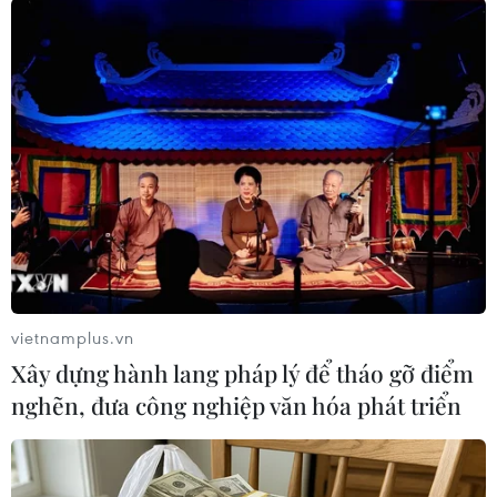
nước và cần được tiếp tục được phát huy trong
thời gian tới để đạt hiệu quả tốt hơn.
vietnamplus.vn
Xây dựng hành lang pháp lý để tháo gỡ điểm
nghẽn, đưa công nghiệp văn hóa phát triển
Chế biến sản phẩm cá tra philê xuất khẩu tại Công ty TNHH
MTV Trần Hân. Đây là một trong những mặt hàng được thị
trường Canada ưa chuộng. (Ảnh: Hồng Nhung/TTXVN)