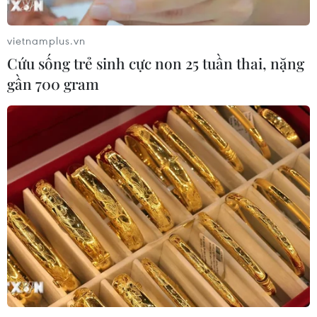
vietnamplus.vn
Cứu sống trẻ sinh cực non 25 tuần thai, nặng
gần 700 gram