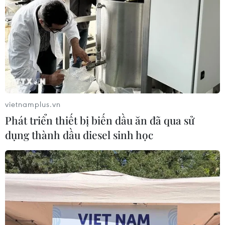
Canh tác biển - động lực mới cho
kinh tế biển Việt Nam
07/08/2026 08:14
Xem thêm
vietnamplus.vn
Phát triển thiết bị biến dầu ăn đã qua sử
dụng thành dầu diesel sinh học
CƠ QUAN CHỦ QUẢN: THÔNG TẤN XÃ VIỆT NAM
Tổng Biên tập: TRẦN TIẾN DUẨN
Phó Tổng Biên tập: NGUYỄN THỊ TÁM, KHÚC THANH
THỦY