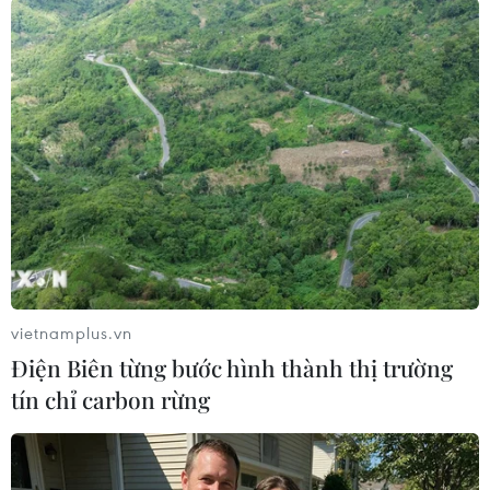
Nếu không xảy ra biến động chính trị ở
Australia, theo lịch trình, ngoài Indonesia, ông
Malcolm Turnbull còn có kế hoạch tới Malaysia,
Thái Lan và Việt Nam, gặp gỡ quan chức cùng
lãnh đạo hàng đầu của các nước này, kết thúc
chuyến công du ở Nauru khi tham dự Diễn đàn
các quốc đảo Thái Bình Dương.
Các chuyến thăm Malaysia, Thái Lan và Việt
Nam đã bị hủy bỏ và hiện chưa rõ ai sẽ đại diện
cho Australia tại Diễn đàn các quốc đảo Thái
vietnamplus.vn
Bình Dương./.
Điện Biên từng bước hình thành thị trường
tín chỉ carbon rừng
(Vietnam+)