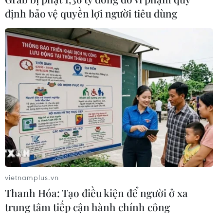
định bảo vệ quyền lợi người tiêu dùng
Ngân hàng Trung ương Trung Quốc
mua thêm 20 tấn vàng trong tháng 7
07/08/2026 15:21
Chuyên gia quốc tế đánh giá tích cực
về tiền đồng của Việt Nam
07/08/2026 12:46
Phép thử sức chống chịu của kinh tế
ASEAN
vietnamplus.vn
07/08/2026 12:35
Thanh Hóa: Tạo điều kiện để người ở xa
trung tâm tiếp cận hành chính công