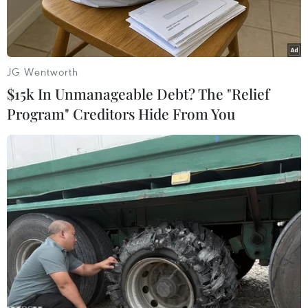
JG Wentworth
$15k In Unmanageable Debt? The "Relief
Program" Creditors Hide From You
Ông Scott Morrison phát biểu tại cuộc họp báo ở Canberra,
Australia ngày 24/8. (Ảnh: AFP/TTXVN)
Tân Thủ tướng Australia Scott Morrison sẽ đi
thăm Indonesia vào ngày 30/8 tới để cứu Hiệp
định tự do thương mại (FTA) Australia-
Indonesia có nguy cơ bị trì hoãn lần nữa do xảy