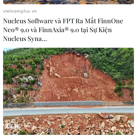
vietnamplus.vn
Nucleus Software và FPT Ra Mắt FinnOne
Neo® 9.0 và FinnAxia® 9.0 tại Sự Kiện
Nucleus Syna…
Australia và Indonesia khôi phục hoàn
toàn quan hệ quân sự
26/02/2017 04:04
Phát biểu họp báo tại Sydney, Thủ tướng Australia