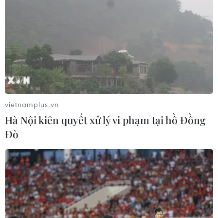
vietnamplus.vn
Hà Nội kiên quyết xử lý vi phạm tại hồ Đồng
Đò