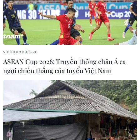
vietnamplus.vn
ASEAN Cup 2026: Truyền thông châu Á ca
ngợi chiến thắng của tuyển Việt Nam
TIN CÙNG CHUYÊN MỤC
Chủ sân Azteca lỗ hơn 47 triệu USD vì
World Cup 2026