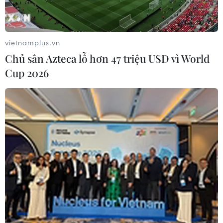
vietnamplus.vn
Chủ sân Azteca lỗ hơn 47 triệu USD vì World
Cup 2026
Indonesia và Australia có thể tuần tra
chung ở Biển Đông
24/02/2017 03:02
Tổng thống Indonesia Joko Widodo cho biết sẽ nêu vấn
đề thực hiện các cuộc tuần tra chung với Australia ở
Biển Đông khi gặp Thủ tướng Malcom Turnbull vào cuối
tuần này.