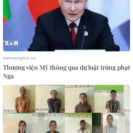
07/08/2026 07:34
Tây Ninh thúc đẩy bình dân học vụ
số, tạo động lực phát triển kinh tế số
07/08/2026 07:17
vietnamplus.vn
Thượng viện Mỹ thông qua dự luật trừng phạt
Hàn Quốc đầu tư xây “Thung lũng
Nga
K-Vietnam” gắn với hậu duệ dòng họ
Lý
07/08/2026 06:30
Liên kết "ba nhà": Động lực thúc đẩy
đổi mới sáng tạo và nâng cao chất