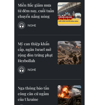
Miền Bắc giảm mưa
từ đêm nay, cuối tuần
chuyển nắng nóng
NGHE
Mỹ can thiệp khẩn
cấp, ngăn Israel mở
rộng đòn trừng phạt
Hezbollah
NGHE
Nga thông báo tấn
công căn cứ ngầm
của Ukraine