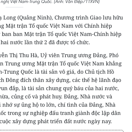
 nghị Việt Nam-Trung Quốc. (Ảnh: Văn Điệp/TTXVN)
Hạ Long (Quảng Ninh), Chương trình Giao lưu hữu
g Mặt trận Tổ quốc Việt Nam với Chính hiệp
 ban ban Mặt trận Tổ quốc Việt Nam-Chính hiệp
i hai nước lần thứ 2 đã được tổ chức.
yễn Thị Thu Hà, Uỷ viên Trung ương Đảng, Phó
an Trung ương Mặt trận Tổ quốc Việt Nam khẳng
-Trung Quốc là tài sản vô giá, do Chủ tịch Hồ
ch Đông đích thân xây dựng, các thế hệ lãnh đạo
vun đắp, là tài sản chung quý báu của hai nước,
ừa, củng cố và phát huy. Đảng, Nhà nước và
nhớ sự ủng hộ to lớn, chí tình của Đảng, Nhà
c trong sự nghiệp đấu tranh giành độc lập dân
 cuộc xây dựng phát triển đất nước ngày nay.