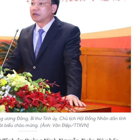
g ương Đảng, Bí thư Tỉnh ủy, Chủ tịch Hội Đồng Nhân dân tỉnh
t biểu chào mừng. (Ảnh: Văn Điệp/TTXVN)