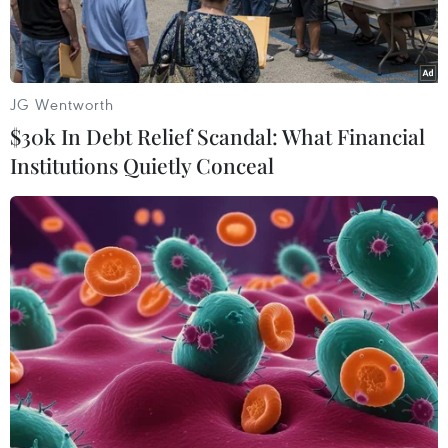
JG Wentworth
$30k In Debt Relief Scandal: What Financial
Institutions Quietly Conceal
Hiện trường vụ tai nạn giao thông khiến hai người tử vong tại
Cẩm Phả, Quảng Ninh. (Ảnh: TTXVN phát)
“Tai nạn giao thông xảy ra đã gây thương vong
cho nhiều người. Thực tế tại Việt Nam, khi tai