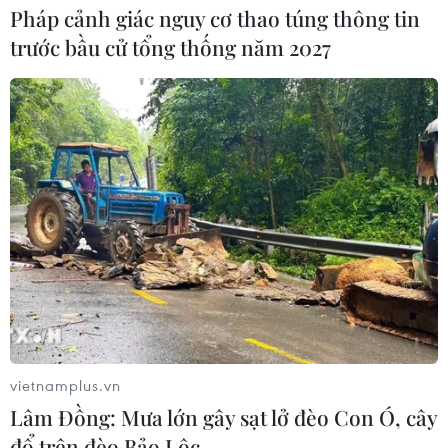
Pháp cảnh giác nguy cơ thao túng thông tin
trước bầu cử tổng thống năm 2027
Tai nạn giao thông đường sắt khiến 1
người tử vong, 1 người bị thương
12/02/2024 06:56
Vụ tai nạn giao thông đường sắt khiến cho T.A.T (sinh
vietnamplus.vn
năm 2006) tử vong tại chỗ; T.T.N.Q (sinh năm 2006) bị
Lâm Đồng: Mưa lớn gây sạt lở đèo Con Ó, cây
thương nặng và được đưa vào Bệnh viện Đa khoa tỉnh
đổ trên đèo Bảo Lộc