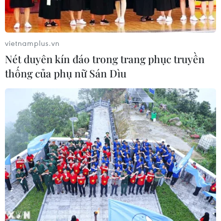
vietnamplus.vn
Nét duyên kín đáo trong trang phục truyền
thống của phụ nữ Sán Dìu
TIN CÙNG CHUYÊN MỤC
Cứu sống trẻ sinh cực non 25 tuần
thai, nặng gần 700 gram
09/08/2026 04:44