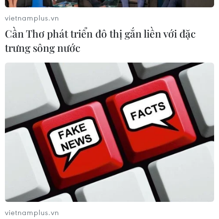
vietnamplus.vn
Cần Thơ phát triển đô thị gắn liền với đặc
trưng sông nước
Tai nạn giao thông tăng trong ngày mùng
4 Tết, làm chết 34 người
13/02/2024 11:34
Ủy ban An toàn Giao thông Quốc gia cho biết trong
ngày mùng 4 Tết Giáp Thìn 2024, toàn quốc xảy ra 95
vụ tai nạn giao thông, làm chết 34 người và bị thương
87 người, tăng 35 vụ so với ngày hôm trước.
vietnamplus.vn