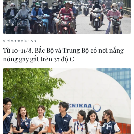
hai người thoát nạn
vietnamplus.vn
Từ 10-11/8, Bắc Bộ và Trung Bộ có nơi nắng
nóng gay gắt trên 37 độ C
TIN LIÊN QUAN