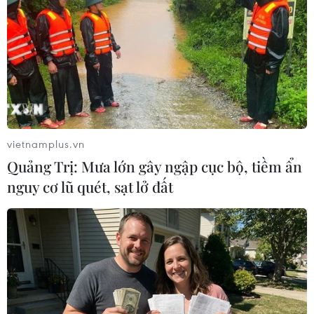
Điều trị cho bệnh nhân tai nạn giao thông. (Ảnh: Cao
Nguyên/TTXVN)
“Nhiều trường hợp do không được sơ cứu kịp
vietnamplus.vn
thời, đúng cách vì cấp cứu tại hiện trường chủ
Quảng Trị: Mưa lớn gây ngập cục bộ, tiềm ẩn
yếu do người đi đường thực hiện, không có
nguy cơ lũ quét, sạt lở đất
chuyên môn y tế hoặc không có kiến thức về sơ
cấp cứu ban đầu, chiếm hơn 90%; tỷ lệ được
nhân viên y tế cấp cứu chỉ chiếm gần 5% và sự
tham gia của hệ thống cấp cứu 115 rất hạn chế
nên đã vô tình tạo ra những sai sót trong quá
trình cấp cứu làm cho tình trạng nạn nhân trở
nên trầm trọng hơn,” Cục trưởng Cục Quản lý