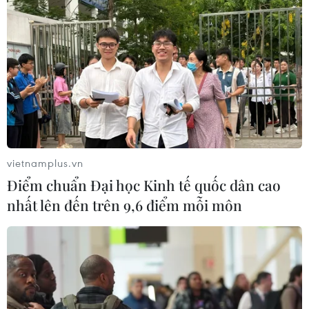
thuyền viên người Nga nghi bị đột
quỵ
04/08/2026 13:21
Tháo gỡ "điểm nghẽn" dữ liệu: Bộ Y
tế tăng tốc chuyển đổi số toàn diện
04/08/2026 08:08
vietnamplus.vn
Điểm chuẩn Đại học Kinh tế quốc dân cao
Bộ Y tế ban hành Kế hoạch dự phòng
nhất lên đến trên 9,6 điểm mỗi môn
thương tích giai đoạn 2026-2030
04/08/2026 07:41
Hệ thống y tế đa cực, đưa y tế đến