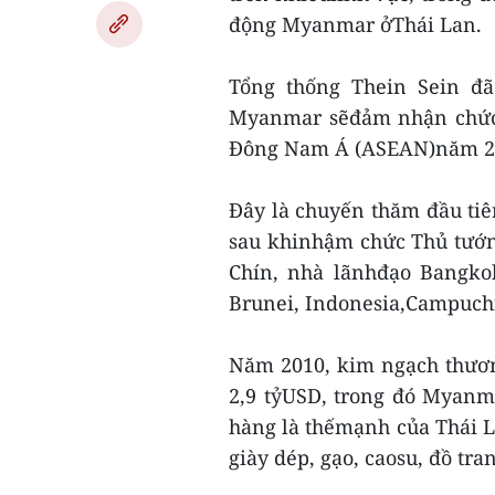
động Myanmar ởThái Lan.
Tổng thống Thein Sein đã
Myanmar sẽđảm nhận chức C
Đông Nam Á (ASEAN)năm 2
Đây là chuyến thăm đầu ti
sau khinhậm chức Thủ tướn
Chín, nhà lãnhđạo Bangko
Brunei, Indonesia,Campuchi
Năm 2010, kim ngạch thươn
2,9 tỷUSD, trong đó Myanm
hàng là thếmạnh của Thái L
giày dép, gạo, caosu, đồ tra