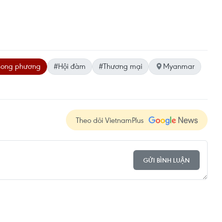
song phương
#Hội đàm
#Thương mại
Myanmar
Theo dõi VietnamPlus
GỬI BÌNH LUẬN