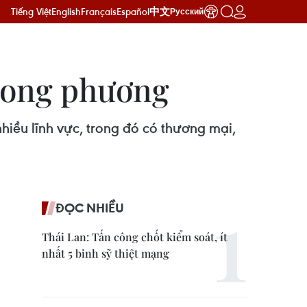
Tiếng Việt
English
Français
Español
中文
Русский
song phương
iều lĩnh vực, trong đó có thương mại,
ĐỌC NHIỀU
Thái Lan: Tấn công chốt kiểm soát, ít
nhất 5 binh sỹ thiệt mạng