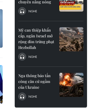
chuyển nắng nóng
NGHE
Mỹ can thiệp khẩn
cấp, ngăn Israel mở
rộng đòn trừng phạt
Hezbollah
NGHE
Nga thông báo tấn
công căn cứ ngầm
của Ukraine
NGHE