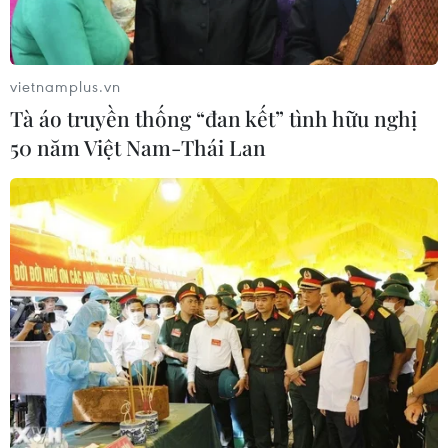
Cao điểm "100 ngày chuyển đổi số":
Chuyển động từ cơ sở
vietnamplus.vn
06/08/2026 09:48
Tà áo truyền thống “đan kết” tình hữu nghị
50 năm Việt Nam-Thái Lan
Israel và Việt Nam hợp tác trong
ngành bán dẫn và công nghệ cao
06/08/2026 09:40
Meta tung công cụ AI lập trình tự
động cho nhà phát triển
06/08/2026 06:40