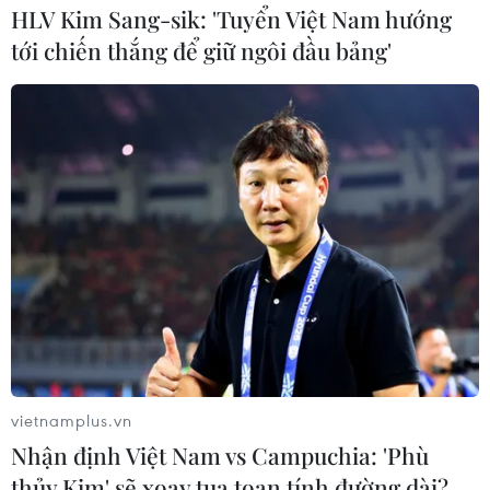
06/04/2024 00:00
HLV Kim Sang-sik: 'Tuyển Việt Nam hướng
Kế hoạch xây dựng trung tâm trí tuệ nhân tạo của
tới chiến thắng để giữ ngôi đầu bảng'
Nvidia tại Indonesia thể hiện sự đầu tư mạnh mẽ vào
Đông Nam Á khi nhu cầu dữ liệu trong khu vực bùng nổ
nhờ nền kinh tế kỹ thuật số đang phát triển.
vietnamplus.vn
Nhận định Việt Nam vs Campuchia: 'Phù
thủy Kim' sẽ xoay tua toan tính đường dài?