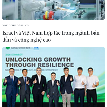
vietnamplus.vn
Israel và Việt Nam hợp tác trong ngành bán
dẫn và công nghệ cao
Giám đốc Điều hành Tập đoàn Apple Tim Cook phát biểu trong
cuộc gặp Thủ tướng Phạm Minh Chính. (Ảnh: Dương
Giang/TTXVN)
Đông Nam Á có môi trường kinh doanh thân
thiện, nguồn nhân lực dồi dào với chi phí thấp,
khu vực này đang dần trở thành phương án lựa