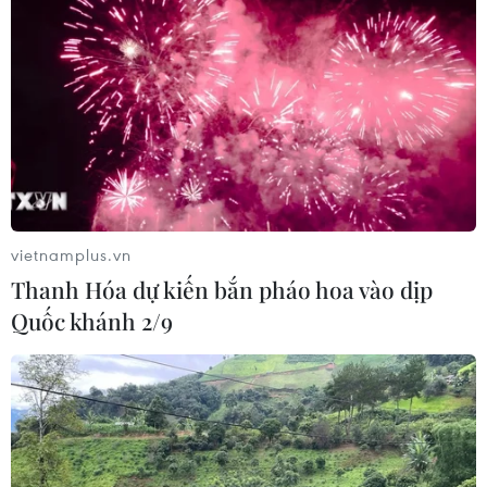
NVIDIA.
(TTXVN/Vietnam+)
vietnamplus.vn
Thanh Hóa dự kiến bắn pháo hoa vào dịp
Quốc khánh 2/9
#NVIDIA
#ChatGPT
#Microsoft