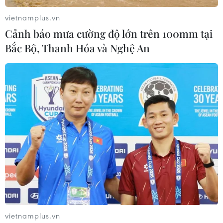
của NVIDIA.
vietnamplus.vn
Cảnh báo mưa cường độ lớn trên 100mm tại
Bắc Bộ, Thanh Hóa và Nghệ An
Tập đoàn Nvidia đẩy mạnh đầu tư vào lĩnh
vực AI ở khu vực Đông Nam Á
vietnamplus.vn