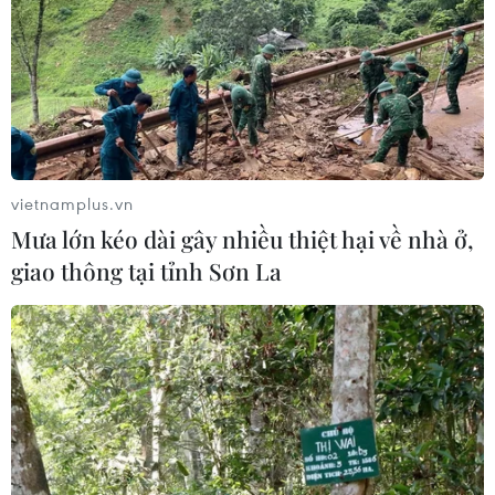
Theo dõi VietnamPlus
vietnamplus.vn
Mưa lớn kéo dài gây nhiều thiệt hại về nhà ở,
giao thông tại tỉnh Sơn La
TIN LIÊN QUAN