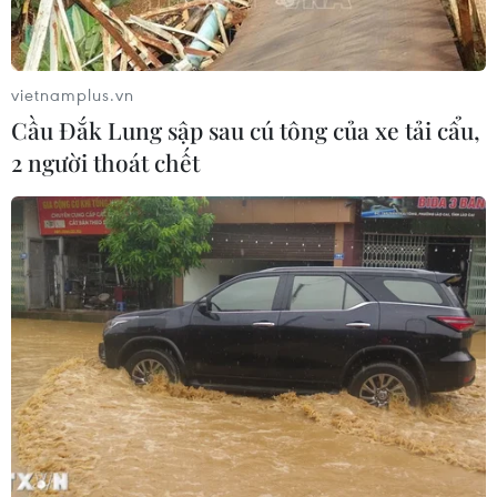
vietnamplus.vn
Cầu Đắk Lung sập sau cú tông của xe tải cẩu,
2 người thoát chết
FPT 'bắt tay' với NVIDIA mở nhà máy AI trị
giá 200 triệu USD
23/04/2024 07:00
FPT và NVIDIA dự kiến xây dựng Nhà máy Trí tuệ nhân
tạo, đào tạo nguồn nhân lực chất lượng cao và trở
thành Đối tác phát triển dịch vụ trong mạng lưới đối tác