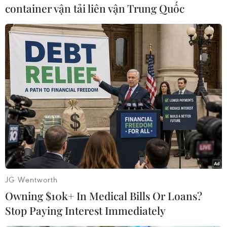
Trường Trung cấp nghề Hưng Đô Lê Thị Hương.
container vận tải liên vận Trung Quốc
Vụ án đang được điều tra theo quy định của
pháp luật./.
Hà Nội: Khởi tố, bắt tạm
giam một nữ hiệu trưởng
trường mầm non
Nguyễn Thị Thỏa, Hiệu trưởng
Trường mầm non xã Phượng Dực,
tự ý cho 24 giáo viên, nhân viên
nghỉ dài hạn nhưng vẫn chi trả
lương, sau đó yêu cầu chuyển lại
JG Wentworth
tiền cho trường để chi tiêu trái quy
định.
Owning $10k+ In Medical Bills Or Loans?
Stop Paying Interest Immediately