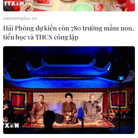
Sở hữu trí tuệ
Quy định sử dụng
vietnamplus.vn
RSS
Hỗ trợ
Hải Phòng dự kiến còn 780 trường mầm non,
Ngôn ngữ
TTXVN
tiểu học và THCS công lập
Dịch vụ tin
Quảng cáo
Liên hệ
Giấy phép số: 1374/GP-BTTTT do Bộ Thông tin và Truyền thông
cấp ngày 11/9/2008.
Quảng cáo: Phó TBT Nguyễn Thị Tám: 093.5958688, Email:
tamvna@gmail.com
Điện thoại: (024) 39411349 - (024) 39411348, Fax: (024)
39411348
Email:
vietnamplus2008@gmail.com