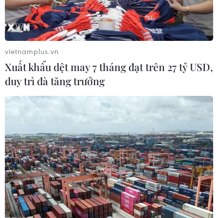
vietnamplus.vn
Xuất khẩu dệt may 7 tháng đạt trên 27 tỷ USD,
duy trì đà tăng trưởng
Khởi tố nguyên hiệu trưởng và kế toán
trưởng Cao đẳng sư phạm Đắk Lắk
24/05/2022 13:08
Sở Giáo dục và Đào tạo tỉnh Đắk Lắk đã có kết luận về
nhiều sai phạm liên quan đến công tác tài chính, hồ sơ