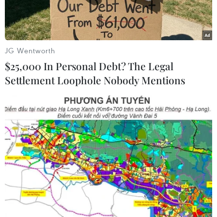
mạo trong công tác.”
JG Wentworth
$25,000 In Personal Debt? The Legal
Settlement Loophole Nobody Mentions
Thi hành Lệnh khám xét nơi làm việc đối với bị can Phạm Văn
Hồng. (Ảnh: Viện Kiểm sát Nhân dân tỉnh Thanh Hóa/TTXVN
phát)
Chiều tối 13/8, theo thông tin từ Viện kiểm sát