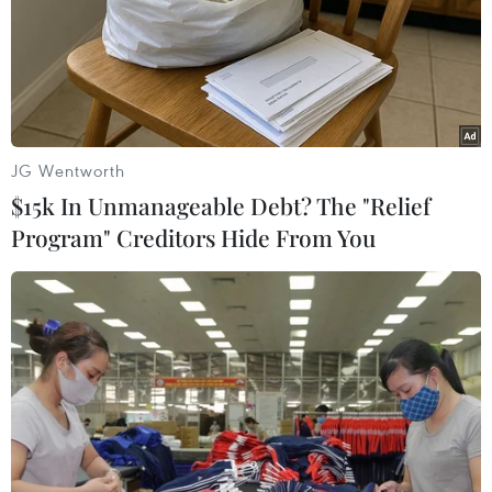
JG Wentworth
$15k In Unmanageable Debt? The "Relief
Khởi tố, tạm giam một hiệu trưởng chiếm
Program" Creditors Hide From You
đoạt gần 800 triệu đồng
10/04/2023 23:10
Ông Nguyễn Phi Hùng đã lợi dụng việc được Ban đại
diện cha mẹ học sinh ủy quyền thu, quản lý, sử dụng đối
với các khoản thu của học sinh tại trường, báo cáo Ban
đại diện số tiền ít hơn thực tế.