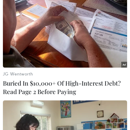
Theo dõi VietnamPlus
TIN LIÊN QUAN
JG Wentworth
Buried In $10,000+ Of High-Interest Debt?
Read Page 2 Before Paying