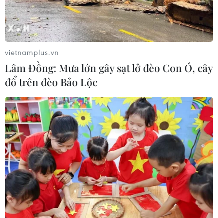
Khởi tố thêm 6 đối tượng vụ lập
khống hồ sơ bảo hiểm y tế ở Đắk Lắk
05/08/2026 14:55
vietnamplus.vn
Lâm Đồng: Mưa lớn gây sạt lở đèo Con Ó, cây
đổ trên đèo Bảo Lộc
Xem thêm
CƠ QUAN CHỦ QUẢN: THÔNG TẤN XÃ VIỆT NAM
Tổng Biên tập: TRẦN TIẾN DUẨN
Phó Tổng Biên tập: NGUYỄN THỊ TÁM, KHÚC THANH
THỦY