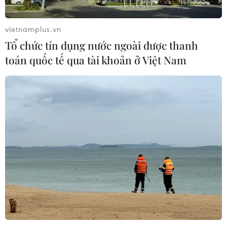
Dắt chó đi dạo không đúng quy
định, bị phạt đến 2 triệu đồng?
vietnamplus.vn
08/08/2026 04:16
Tổ chức tín dụng nước ngoài được thanh
toán quốc tế qua tài khoản ở Việt Nam
CHUYỆN TUẦN QUA: Cảnh
báo nạn "giang hồ mạng” kéo những
hệ lụy ảo tràn ra đời thực
08/08/2026 04:00
Quảng Trị triệt phá đường dây vận
chuyển hơn 210kg vật liệu nổ
08/08/2026 01:59
Cần Thơ: Khởi tố 19 bị can trong vụ