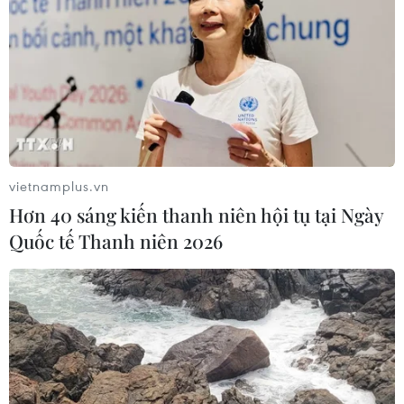
vietnamplus.vn
Hơn 40 sáng kiến thanh niên hội tụ tại Ngày
Quốc tế Thanh niên 2026
TIN CÙNG CHUYÊN MỤC
Sơn La: Bắt hai đối tượng mua bán
ma túy, thu giữ hơn 3.500 viên hồng
phiến
09/08/2026 10:19