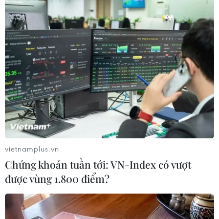
(TTXVN/Vietnam+)
vietnamplus.vn
Chứng khoán tuần tới: VN-Index có vượt
được vùng 1.800 điểm?
#trung cấp nghề Hưng Đô
#giả mạo trong công tác
#sát hạch lái xe
Thanh Hóa