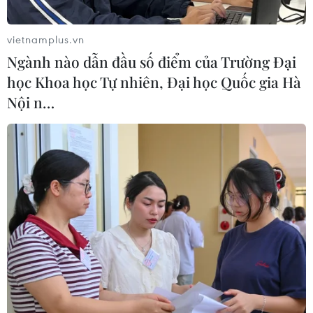
vietnamplus.vn
Ngành nào dẫn đầu số điểm của Trường Đại
học Khoa học Tự nhiên, Đại học Quốc gia Hà
Nội n…
Tình hình tội phạm ma túy diễn biến phức
tạp trong năm 2023
13/09/2023 05:57
Theo Ủy ban Tư pháp, mặc dù đã có nhiều cố gắng
nhưng tội phạm gia tăng cả về số vụ, số người chết và
thiệt hại tài sản do tội phạm gây ra, trong đó, số vụ tội
phạm ma túy phát hiện tăng 18,42%.