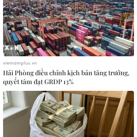
Ma túy "nước vui" cực kỳ nguy hiểm bởi được đóng
thành từng gói bột nhỏ với bao bì hình ảnh màu sắc bắt
mắt, rất dễ bị kẻ xấu nhằm vào đối tượng tiêu thụ là
giới trẻ tại các trường học, khu giải trí.
vietnamplus.vn
Hải Phòng điều chỉnh kịch bản tăng trưởng,
quyết tâm đạt GRDP 13%