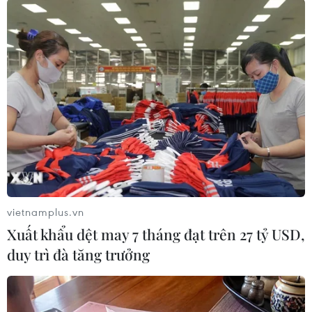
#Thanh Hóa
#ma túy
#ma túy tổng hợp
#buôn bán ma túy
#bất quả tang
#điều tra mở rộng
Đắk Lắk
Phú Yên
Tp. Hồ Chí Minh
Thanh Hóa
vietnamplus.vn
Theo dõi VietnamPlus
Xuất khẩu dệt may 7 tháng đạt trên 27 tỷ USD,
duy trì đà tăng trưởng