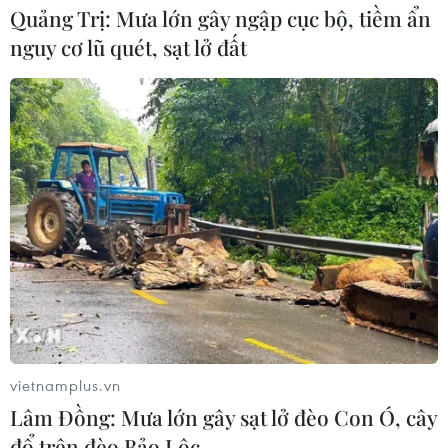
Quảng Trị: Mưa lớn gây ngập cục bộ, tiềm ẩn
nguy cơ lũ quét, sạt lở đất
Dắt chó đi dạo không đúng quy
định, bị phạt đến 2 triệu đồng?
08/08/2026 04:16
CHUYỆN TUẦN QUA: Cảnh
báo nạn "giang hồ mạng” kéo những
hệ lụy ảo tràn ra đời thực
08/08/2026 04:00
Quảng Trị triệt phá đường dây vận
chuyển hơn 210kg vật liệu nổ
vietnamplus.vn
08/08/2026 01:59
Lâm Đồng: Mưa lớn gây sạt lở đèo Con Ó, cây
đổ trên đèo Bảo Lộc