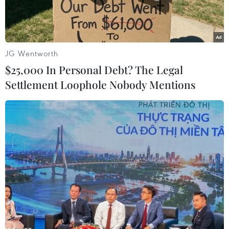
JG Wentworth
$25,000 In Personal Debt? The Legal
Settlement Loophole Nobody Mentions
Công an Thanh Hoá thu giữ số lượng lớn ma tuý gồm nhiều
loại. (Nguồn: Pháp luật và Xã hội)
Ngày 23/9, thông tin từ Công an thành phố
Thanh Hóa-Công an tỉnh Thanh Hóa cho biết lực
lượng này đã đấu tranh triệt xóa đường dây
mua bán trái phép chất ma túy liên tỉnh chuyên