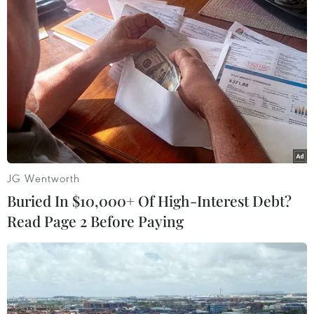
TIN LIÊN QUAN
JG Wentworth
Buried In $10,000+ Of High-Interest Debt?
Read Page 2 Before Paying
Cảnh báo loại ma túy "nước vui" có thể hòa
tan trong nước giải khát
24/03/2022 14:33