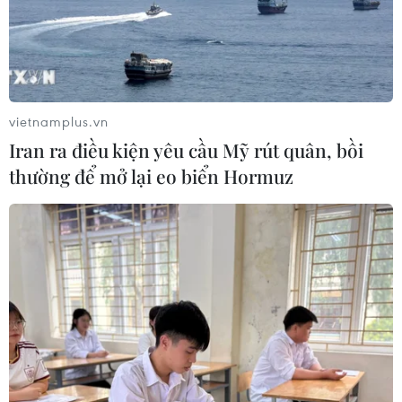
vietnamplus.vn
Iran ra điều kiện yêu cầu Mỹ rút quân, bồi
thường để mở lại eo biển Hormuz
TIN CÙNG CHUYÊN MỤC
Sơn La: Bắt hai đối tượng mua bán
ma túy, thu giữ hơn 3.500 viên hồng
phiến