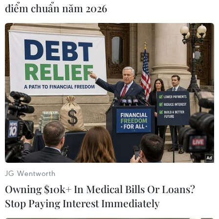
điểm chuẩn năm 2026
Theo khai nhận ban đầu, Lê Anh Tuấn và Hà
Trọng Nghĩa đã buôn bán ma túy trên nhiều
tỉnh thành trên cả nước. Công an thành phố
Thanh Hóa đang tiếp tục điều tra mở rộng vụ
án./.
(TTXVN/Vietnam+)
JG Wentworth
Owning $10k+ In Medical Bills Or Loans?
Stop Paying Interest Immediately