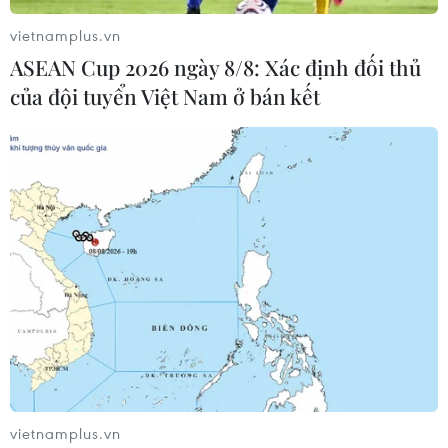
vietnamplus.vn
Cục diện ASEAN Cup: Việt Nam
ASEAN Cup 2026 ngày 8/8: Xác định đối thủ
quyết giành ngôi đầu, Thái Lan vẫn
của đội tuyển Việt Nam ở bán kết
có thể bị loại
07/08/2026 02:29
Lần đầu Cà Mau tổ chức Lễ hội
Khinh khí cầu gắn với Ngày hội Văn
hóa di sản
07/08/2026 02:00
Lịch thi đấu ASEAN Cup 2026 ngày
7/8: Việt Nam hướng đến ngôi đầu
07/08/2026 00:07
vietnamplus.vn