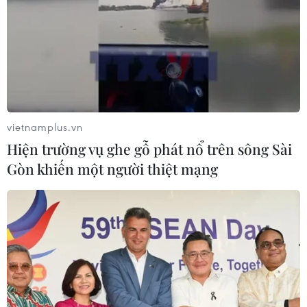
tuyển Việt Nam quật ngã Indonesia
04/08/2026 03:05
Xem thêm
vietnamplus.vn
Hiện trường vụ ghe gỗ phát nổ trên sông Sài
Gòn khiến một người thiệt mạng
CƠ QUAN CHỦ QUẢN: THÔNG TẤN XÃ VIỆT NAM
Tổng Biên tập: TRẦN TIẾN DUẨN
Phó Tổng Biên tập: NGUYỄN THỊ TÁM, KHÚC THANH
THỦY
Sở hữu trí tuệ
Quy định sử dụng