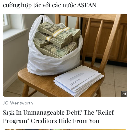
dụng để đi lại trong Khuliên hợp thể thao
cường hợp tác với các nước ASEAN
Jakabaring - nơi cấm ôtô, xe máy đi vào để đảm
bảo bầu khôngkhí trong lành cho các cuộc thi
đấu.
Tại Palembang sẽ diễn ra 296 nội dung của 22
môn thi đấu, trong khi 266 nộidung còn lại của
20 môn thi đấu SEA Games 26 sẽ diễn ra tại
Jakarta. Tổng Vụtrưởng xúc tiến du lịch, Bộ
Kinh tế sáng tạo Indonesia, ông Muhammad
Faried cũngđã kêu gọi toàn ngành du lịch tận
dụng tối đa cơ hội lớn mà SEA Games 26
đemlại, bởi như ông nói "thể thao và du lịch
JG Wentworth
luôn song hành"./.
$15k In Unmanageable Debt? The "Relief
Program" Creditors Hide From You