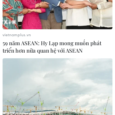
RSS
Hỗ trợ
Ngôn ngữ
TTXVN
Dịch vụ tin
Quảng cáo
vietnamplus.vn
Liên hệ
59 năm ASEAN: Hy Lạp mong muốn phát
triển hơn nữa quan hệ với ASEAN
Giấy phép số: 1374/GP-BTTTT do Bộ Thông tin và Truyền thông
cấp ngày 11/9/2008.
Quảng cáo: Phó TBT Nguyễn Thị Tám: 093.5958688, Email:
tamvna@gmail.com
Điện thoại: (024) 39411349 - (024) 39411348, Fax: (024)
39411348
Email:
vietnamplus2008@gmail.com
© Bản quyền thuộc về VietnamPlus, TTXVN. Cấm sao chép dưới