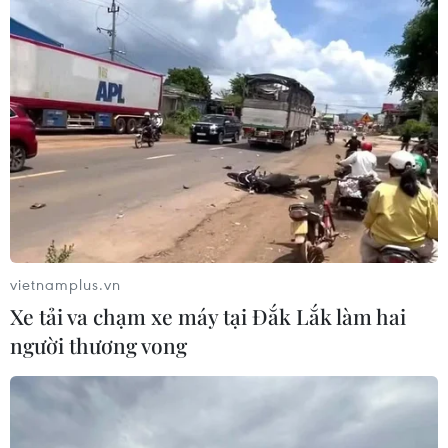
Futsal Việt Nam bất bại sau trận hòa
khó tin trước chủ nhà Thái Lan
06/08/2026 02:38
Khai mạc Vòng loại môn Bóng rổ Đại
hội Thể thao sinh viên toàn quốc
năm 2026
05/08/2026 11:57
vietnamplus.vn
Toàn cảnh ASEAN Cup: Thái
Xe tải va chạm xe máy tại Đắk Lắk làm hai
Lan "thắng như chẻ tre", thách thức
người thương vong
tuyển Việt Nam
05/08/2026 07:15