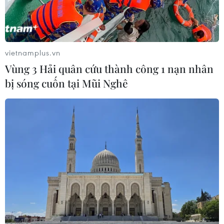
Sân chơi học đường giúp học sinh
rèn kỹ năng sống qua từng bước
nhảy
vietnamplus.vn
07/08/2026 11:38
Vùng 3 Hải quân cứu thành công 1 nạn nhân
bị sóng cuốn tại Mũi Nghê
Xem trực tiếp Việt Nam-Campuchia
tại ASEAN Cup 2026 trên kênh nào?
07/08/2026 09:49
Nhận định Singapore vs
Indonesia (20h ngày 7/8): Cuộc quyết
đấu giành tấm vé bán kết duy nhất
07/08/2026 08:41