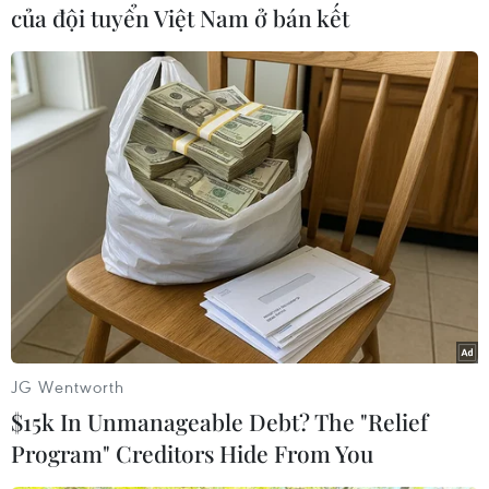
(TTXVN/Vietnam+)
của đội tuyển Việt Nam ở bán kết
JG Wentworth
#SEA Games 26
#Lễ khai mạc
#Thời gian tổ chức
$15k In Unmanageable Debt? The "Relief
Program" Creditors Hide From You