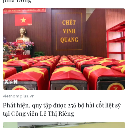
vietnamplus.vn
Phát hiện, quy tập được 256 bộ hài cốt liệt sỹ
tại Công viên Lê Thị Riêng