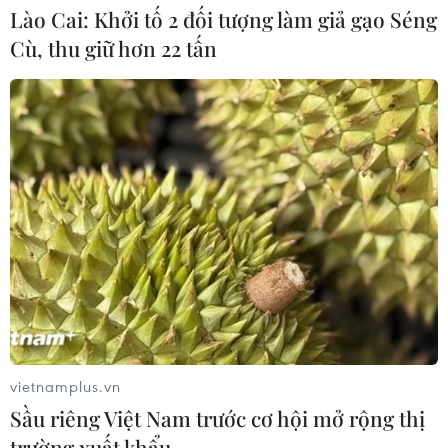
Lào Cai: Khởi tố 2 đối tượng làm giả gạo Séng
Nguyên-Chợ Mới
Cù, thu giữ hơn 22 tấn
10/08/2026 11:29
Quảng Ngãi tăng tốc hoàn thành 4 trường nội trú
vùng biên trước 25/8
10/08/2026 11:21
vietnamplus.vn
Sầu riêng Việt Nam trước cơ hội mở rộng thị
trường xuất khẩu