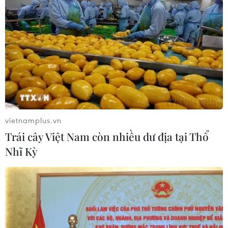
Tìm thấy cụ bà 89 tuổi tử vong sau 10 ngày mất tích
10/08/2026 10:48
vietnamplus.vn
Trái cây Việt Nam còn nhiều dư địa tại Thổ
Nhĩ Kỳ
Thành phố Hồ Chí Minh gấp rút thu hồi 22.000m2
đất, gỡ vướng hai dự án cửa ngõ phía Đông
10/08/2026 10:40