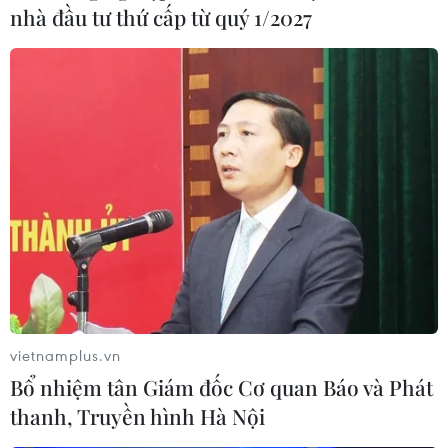
nhà đầu tư thứ cấp từ quý 1/2027
Đồng thời, tổ chức thu thập, cập nhật và quản lý di
biến động lao động; triển khai quyết định phát
triển thị trường lao động linh hoạt, hiện đại, hiệu
quả, bền vững và hội nhập nhằm phục hồi nhanh
kinh tế-xã hội trên địa bàn Thành phố đến năm
2030.../.
(TTXVN/Vietnam+)
vietnamplus.vn
Bổ nhiệm tân Giám đốc Cơ quan Báo và Phát
thanh, Truyền hình Hà Nội