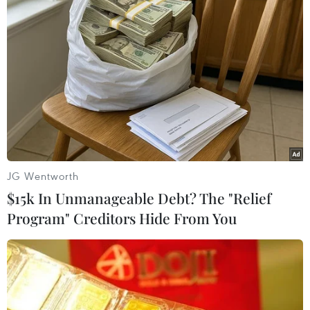
làm của Thành phố có dấu hiệu từng bước đang
phục hồi.
Đây là thông tin được ông Lê Văn Thinh, Giám đốc
Sở Lao động, Thương binh và Xã hội Thành phố Hồ
Chí Minh chia sẻ tại Hội nghị sơ kết 6 tháng đầu
năm và phương hướng nhiệm vụ 6 tháng cuối năm
2023 lĩnh vực lao động-người có công và xã hội diễn
ra ngày 28/6.
JG Wentworth
[Hỗ trợ doanh nghiệp phục hồi sản xuất, tạo việc
$15k In Unmanageable Debt? The "Relief
làm cho người lao động]
Program" Creditors Hide From You
Trong lĩnh vực lao động, ông Thinh cho biết hoạt
động đưa người lao động Việt Nam đi làm việc ở
nước ngoài có nhiều dấu hiệu khởi sắc khi tăng hơn
1.000 trường hợp so với cùng kỳ năm trước.