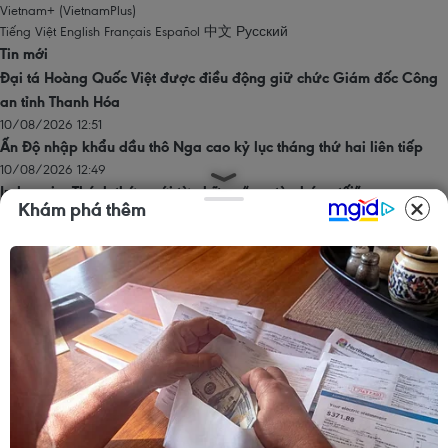
Vietnam+ (VietnamPlus)
Tiếng Việt
English
Français
Español
中文
Русский
Tin mới
Đại tá Hoàng Quốc Việt được điều động giữ chức Giám đốc Công
an tỉnh Thanh Hóa
10/08/2026 12:51
Ấn Độ nhập khẩu dầu thô Nga cao kỷ lục tháng thứ hai liên tiếp
10/08/2026 12:49
Indonesia: Thách thức mới từ những “con tàu bóng tối”
Khám phá thêm
10/08/2026 12:49
Việt Nam-Australia định hướng mở rộng đầu tư phát triển chuỗi giá
trị lúa gạo
10/08/2026 12:40
Du khách tấp nập đến núi Bà Đen xem triển lãm gốm tâm linh lớn
chưa từng có
10/08/2026 12:33
Trang chủ
Thăng Long - Hà Nội
Chính trị