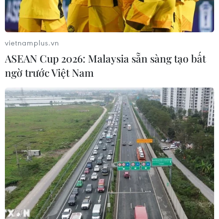
Phát hiện, quy tập được 256 bộ hài cốt liệt sỹ tại
Công viên Lê Thị Riêng
vietnamplus.vn
10/08/2026 12:07
ASEAN Cup 2026: Malaysia sẵn sàng tạo bất
ngờ trước Việt Nam
Thành phố Hồ Chí Minh bắn pháo hoa tại 7 điểm
chào mừng 81 năm Quốc khánh
10/08/2026 12:00