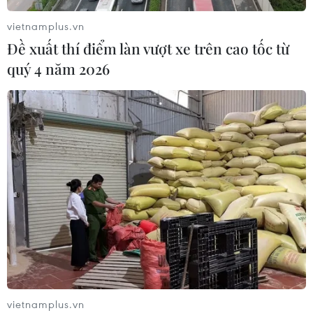
vietnamplus.vn
Đề xuất thí điểm làn vượt xe trên cao tốc từ
quý 4 năm 2026
Quy định nguyên tắc hoạt động của Ban Chỉ đạo
Trung ương phòng, chống ma túy
10/08/2026 12:00
vietnamplus.vn
Đẩy nhanh tiến độ cao tốc CT.07 đoạn Hà Nội-Thái