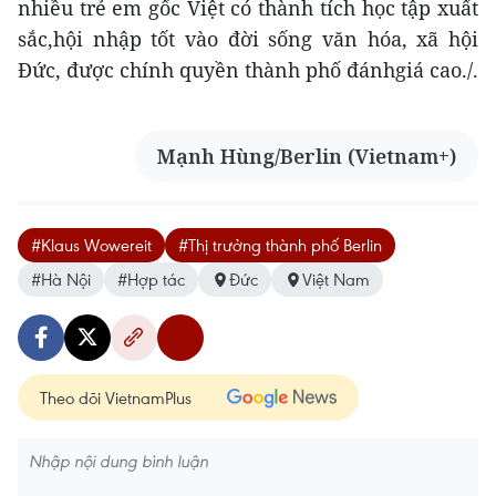
nhiều trẻ em gốc Việt có thành tích học tập xuất
sắc,hội nhập tốt vào đời sống văn hóa, xã hội
Đức, được chính quyền thành phố đánhgiá cao./.
Mạnh Hùng/Berlin (Vietnam+)
#Klaus Wowereit
#Thị trưởng thành phố Berlin
#Hà Nội
#Hợp tác
Đức
Việt Nam
Theo dõi VietnamPlus