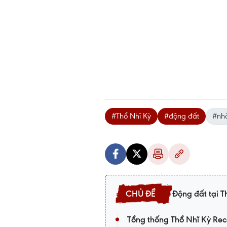
#Thổ Nhĩ Kỳ
#động đất
#nh
Động đất tại T
Tổng thống Thổ Nhĩ Kỳ Re