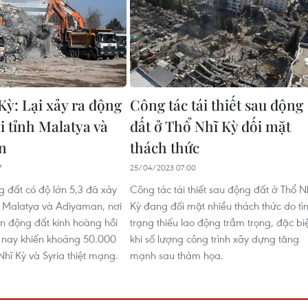
Kỳ: Lại xảy ra động
Công tác tái thiết sau động
ai tỉnh Malatya và
đất ở Thổ Nhĩ Kỳ đối mặt
n
thách thức
7
25/04/2023 07:00
g đất có độ lớn 5,3 đã xảy
Công tác tái thiết sau động đất ở Thổ N
nh Malatya và Adiyaman, nơi
Kỳ đang đối mặt nhiều thách thức do tì
ận động đất kinh hoàng hồi
trạng thiếu lao động trầm trọng, đặc bi
 nay khiến khoảng 50.000
khi số lượng công trình xây dựng tăng
hĩ Kỳ và Syria thiệt mạng.
mạnh sau thảm họa.