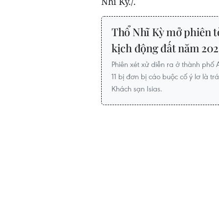
Nhĩ Kỳ./.
Thổ Nhĩ Kỳ mở phiên t
kịch động đất năm 202
Phiên xét xử diễn ra ở thành ph
11 bị đơn bị cáo buộc cố ý lơ là t
Khách sạn Isias.