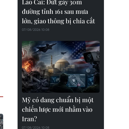
Lào Cai: Đứt gãy 30m
đường tỉnh 161 sau mưa
lớn, giao thông bị chia cắt
07/08/2026 10:08
Mỹ có đang chuẩn bị một
chiến lược mới nhằm vào
Iran?
07/08/2026 10:08