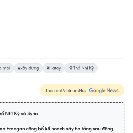
à mới
#xây dựng
#Hatay
Thổ Nhĩ Kỳ
Theo dõi VietnamPlus
hổ Nhĩ Kỳ và Syria
cep Erdogan công bố kế hoạch xây hạ tầng sau động