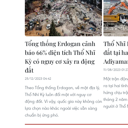
Tổng thống Erdogan cảnh
Thổ Nhĩ 
báo 66% diện tích Thổ Nhĩ
đất tại h
Kỳ có nguy cơ xảy ra động
Adiyama
đất
11/08/2023 01:2
Một trận độn
25/12/2023 04:42
ra tại hai tỉ
Theo Tổng thống Erdogan, về mặt địa lý,
hứng chịu tr
Thổ Nhĩ Kỳ luôn đối mặt với nguy cơ
tháng 2 năm
động đất. Vì vậy, quốc gia này không còn
người ở Thổ N
lựa chọn nào khác ngoài việc sẵn sàng
chuẩn bị ứng phó.