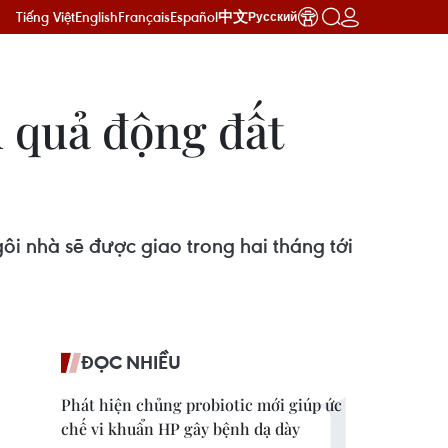
Tiếng Việt
English
Français
Español
中文
Русский
 quả động đất
ôi nhà sẽ được giao trong hai tháng tới
ĐỌC NHIỀU
Phát hiện chủng probiotic mới giúp ức
chế vi khuẩn HP gây bệnh dạ dày