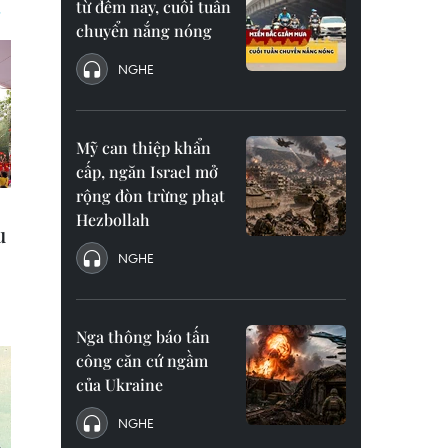
từ đêm nay, cuối tuần
chuyển nắng nóng
NGHE
Mỹ can thiệp khẩn
cấp, ngăn Israel mở
rộng đòn trừng phạt
Hezbollah
NGHE
Nga thông báo tấn
công căn cứ ngầm
của Ukraine
NGHE