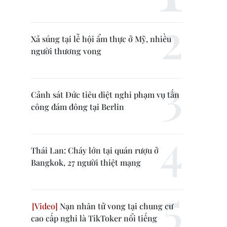
Xả súng tại lễ hội ẩm thực ở Mỹ, nhiều
người thương vong
Cảnh sát Đức tiêu diệt nghi phạm vụ tấn
công đám đông tại Berlin
Thái Lan: Cháy lớn tại quán rượu ở
Bangkok, 27 người thiệt mạng
Nạn nhân tử vong tại chung cư
cao cấp nghi là TikToker nổi tiếng