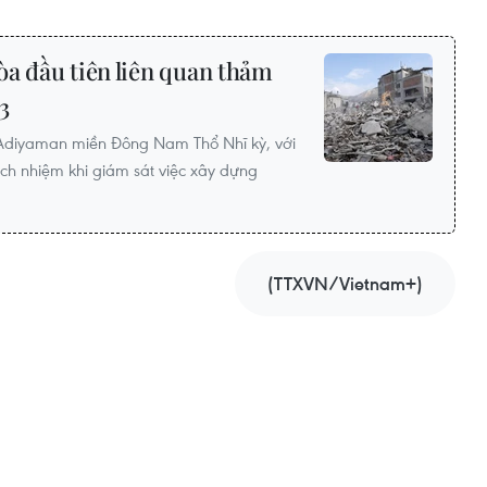
òa đầu tiên liên quan thảm
3
ố Adiyaman miền Đông Nam Thổ Nhĩ kỳ, với
rách nhiệm khi giám sát việc xây dựng
(TTXVN/Vietnam+)