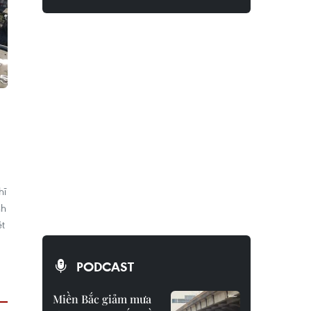
hĩ
nh
ệt
PODCAST
Miền Bắc giảm mưa