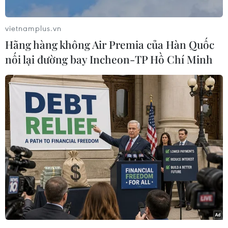
giữa Việt Nam và Nhật Bản:
Trên cơ sở có đi có lại, Việt Nam và Nhật Bản đã
vietnamplus.vn
thống nhất về việc áp dụng quy trình đi lại ngắn
Hãng hàng không Air Premia của Hàn Quốc
ngày (còn gọi là Quy chế đi lại ưu tiên cho
nối lại đường bay Incheon-TP Hồ Chí Minh
người từ Nhật Bản nhập cảnh Việt Nam dưới 14
ngày và Business track cho công dân Việt Nam
nhập cảnh Nhật Bản) từ ngày 1/11/2020.
Quy trình này cho phép các trường hợp ưu tiên
của một Bên nhập cảnh Bên kia với thời hạn
lưu trú ngắn ngày để thực hiện một số hoạt
động như đầu tư, thương mại, lao động kỹ thuật
cao, ngoại giao, công vụ… mà không phải cách
ly tập trung.
[Chính phủ Nhật Bản chuẩn bị nối lại hoạt
động đi lại với Việt Nam]