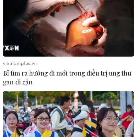
thăm Việt Nam của Thủ tướng Nhật Bản
21/10/2020 08:43
Thủ tướng Nhật Bản Suga Yoshihide và Phu nhân đã kết
thúc tốt đẹp chuyến thăm chính thức Việt Nam từ ngày
18-20/10, theo lời mời của Thủ tướng Chính phủ Nguyễn
Xuân Phúc và Phu nhân.
vietnamplus.vn
Bỉ tìm ra hướng đi mới trong điều trị ung thư
gan di căn