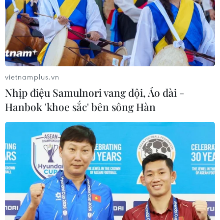
vietnamplus.vn
Nhịp điệu Samulnori vang dội, Áo dài -
Hanbok 'khoe sắc' bên sông Hàn