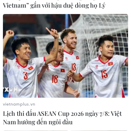
Vietnam” gắn với hậu duệ dòng họ Lý
Truyền thông Nhật đưa đậm nét chuyến
thăm Việt Nam của Thủ tướng Suga
20/10/2020 07:38
Với tiêu đề “Các nhà lãnh đạo Nhật Bản và Việt Nam
khẳng định hợp tác kinh tế,” Kyodo cho biết tại cuộc hội
vietnamplus.vn
đàm ở Hà Nội, Thủ tướng Suga và Thủ tướng Nguyễn
Lịch thi đấu ASEAN Cup 2026 ngày 7/8: Việt
Xuân Phúc đã khẳng định sự hợp tác 2 nước.
Nam hướng đến ngôi đầu