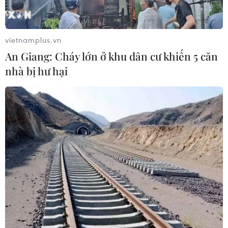
Long: Siết chặt quản lý nghề cá
07/08/2026 04:41
vietnamplus.vn
An Giang: Cháy lớn ở khu dân cư khiến 5 căn
Miền Bắc giảm mưa từ đêm
nhà bị hư hại
nay, cuối tuần chuyển nắng nóng
07/08/2026 04:41
Tiến "Bịp" hầu tòa trong vụ
án tổ chức sử dụng trái phép chất ma
túy
07/08/2026 04:40
Cần xử lý dứt điểm việc tập kết gỗ ở