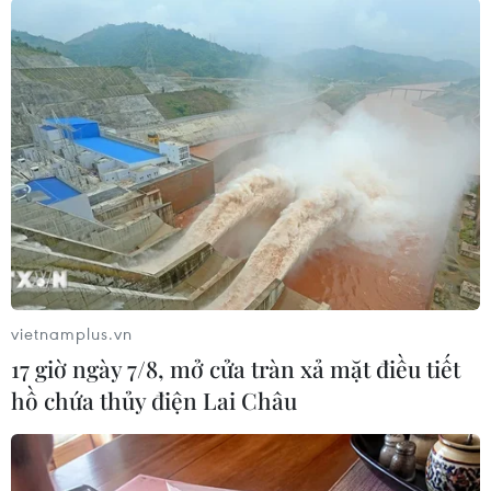
#SARS-CoV-2
Nhật Bản
Việt Nam
Theo dõi VietnamPlus
TIN LIÊN QUAN
vietnamplus.vn
17 giờ ngày 7/8, mở cửa tràn xả mặt điều tiết
hồ chứa thủy điện Lai Châu