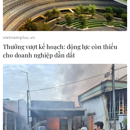
Vụ sập cầu Đắk Lung: Tạm ngưng
lưu thông và cấp nước cho khoảng
50.000 người dân
07/08/2026 05:33
vietnamplus.vn
Phó Chủ tịch nước: Đánh giá thi đua
Thưởng vượt kế hoạch: động lực còn thiếu
theo kết quả, sản phẩm và hiệu quả
cho doanh nghiệp dẫn dắt
thực tế
07/08/2026 05:03
Kiểm soát rác thải từ nguồn - Giải
pháp bảo vệ kênh rạch TP Hồ Chí
Minh trong mùa mưa
07/08/2026 04:47
Khắc phục “thẻ vàng” IUU ở Vĩnh