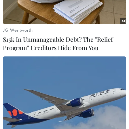
JG Wentworth
$15k In Unmanageable Debt? The "Relief
Program" Creditors Hide From You
Thủ tướng Nguyễn Xuân Phúc và Thủ tướng Nhật Bản Suga
Yoshihide tại buổi gặp gỡ báo chí. (Ảnh: Thống Nhất/TTXVN)
Bộ Ngoại giao Việt Nam ra Thông cáo báo chí về
Thỏa thuận Quy trình nhập cảnh ngắn ngày