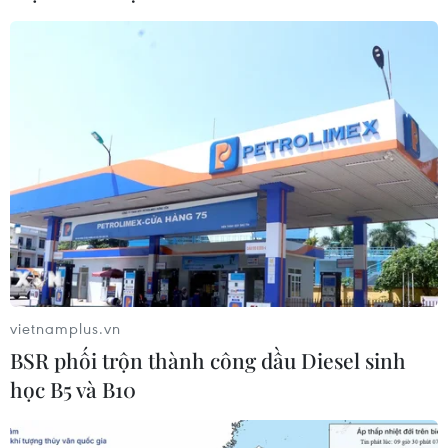
Hỗ trợ thúc đẩy xã hội học tập để
mọi người dân đều có cơ hội tiếp thu
tri thức
07/08/2026 03:40
Phú Thọ gỡ vướng mắc mặt bằng,
đẩy nhanh đầu tư các cụm công
nghiệp
07/08/2026 03:32
vietnamplus.vn
BSR phối trộn thành công dầu Diesel sinh
Nghị quyết số 80-NQ/TW: Hải Phòng
học B5 và B10
- bản sắc cửa biển và chiều sâu văn
hóa