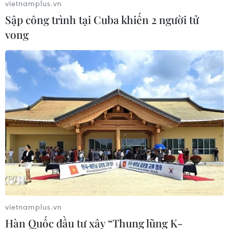
vietnamplus.vn
Sập công trình tại Cuba khiến 2 người tử
vong
Thủ tướng Nhật Bản kết thúc chuyến
thăm chính thức Việt Nam
20/10/2020 04:07
Việc đón Thủ tướng Nhật Bản Suga Yoshihide thăm
chính thức Việt Nam lần này là cơ hội khẳng định với
cộng đồng quốc tế về một Việt Nam an toàn, hiệu quả
trong đối phó dịch COVID-19.
vietnamplus.vn
Hàn Quốc đầu tư xây “Thung lũng K-