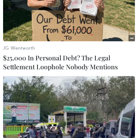
JG Wentworth
$25,000 In Personal Debt? The Legal
Settlement Loophole Nobody Mentions
Làm sâu sắc hơn nữa quan hệ đối tác
chiến lược sâu rộng Việt-Nhật
19/10/2020 12:47