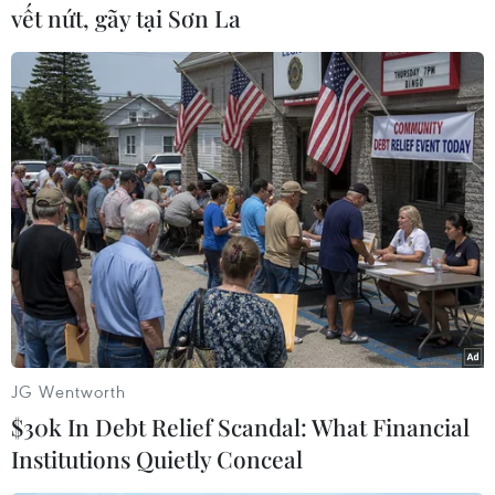
vết nứt, gãy tại Sơn La
(TTXVN/Vietnam+)
JG Wentworth
$30k In Debt Relief Scandal: What Financial
#Nhật Bản
#Quy trình nhập cảnh
#Đi lại ngắn ngày
Institutions Quietly Conceal
#Quy chế đi lại ưu tiên
#Cách ly tập trung