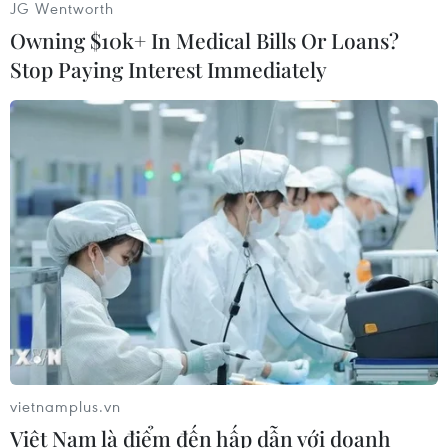
Năm mới với gia đình đó không chỉ là làm ăn
JG Wentworth
phát tài mà còn là đại cát, đại phúc./.
Owning $10k+ In Medical Bills Or Loans?
Stop Paying Interest Immediately
(Vietnam+)
vietnamplus.vn
Việt Nam là điểm đến hấp dẫn với doanh
#Thú chơi hoa Thủy tiên
#Gọt thủy tiên
#Người Hà Nội