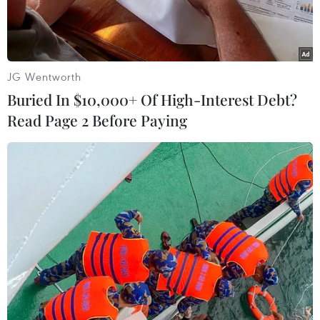
12/02/2024 11:05
Thú chơi hoa Thủy tiên tao
JG Wentworth
nhã và cầu kỳ của người Hà
Buried In $10,000+ Of High-Interest Debt?
Nội
Read Page 2 Before Paying
Chơi Thủy tiên cầu kỳ từ cách chọn và gọt củ, xén lá, phá ngọc,
cạo cuống hoa, rồi chăm chút thủy dưỡng trong gần 1 tháng,
không khác gì chăm con mọn. Nhưng ai đã bị cuốn vào thì mê
say không dứt nổi.
Theo dõi VietnamPlus
Các cuộc thi hoa Thủy tiên xưa kia ở Hà Nội