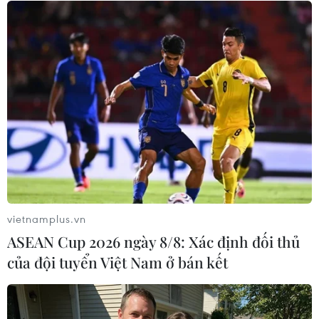
Lượng khách vẫn cao, ngành đường sắt chạy
thêm tàu Thống Nhất, Hải Phòng
PODCAST MỚI NHẤT
vietnamplus.vn
ASEAN Cup 2026 ngày 8/8: Xác định đối thủ
của đội tuyển Việt Nam ở bán kết