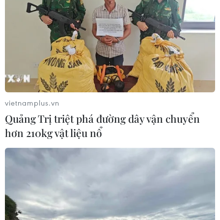
Xem thêm
CƠ QUAN CHỦ QUẢN: THÔNG TẤN XÃ VIỆT NAM
vietnamplus.vn
Tổng Biên tập: TRẦN TIẾN DUẨN
Quảng Trị triệt phá đường dây vận chuyển
Phó Tổng Biên tập: NGUYỄN THỊ TÁM, KHÚC THANH
hơn 210kg vật liệu nổ
THỦY
Sở hữu trí tuệ
Quy định sử dụng
RSS
Hỗ trợ
Ngôn ngữ
TTXVN