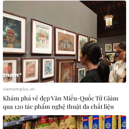
Lễ hóa vàng ngày Tết là
Mỗi dịp Xuân về, rất nhiều
một nghi thức quan trọng
người xếp hàng xin chữ
trong phong tục thờ cúng
ông đồ Trần Đình Cường
Tổ tiên của người Việt, thể
nhưng không mấy ai biết
hiện đạo lý “Uống nước
rằng, nhà thư pháp này
nhớ nguồn,” đề cao chữ
đã từng tặng chữ cho Bill
hiếu, tri ân nguồn cội.
Gates, nhân dịp vị tỷ phú
sang thăm Việt Nam.
NGHE
NGHE
vietnamplus.vn
Khám phá vẻ đẹp Văn Miếu-Quốc Tử Giám
qua 120 tác phẩm nghệ thuật đa chất liệu