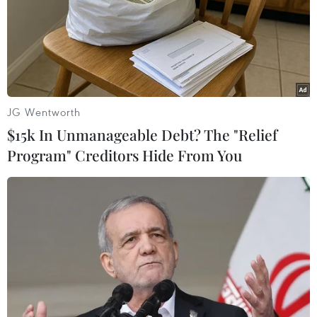
chuyện đang chờ bạn
VietnamPlus giải mã ngay
khám phá.
sau đây!
NGHE
NGHE
JG Wentworth
$15k In Unmanageable Debt? The "Relief
Program" Creditors Hide From You
Chợ hoa Hàng Lược –
Trà ướp sen Tây Hồ -
nơi cất giữ ký ức Tết xưa
tinh hoa mỹ vị của người
của người Hà Nội
Hà Nội
Trong không khí mùa Xuân
Hàng trăm năm nay,