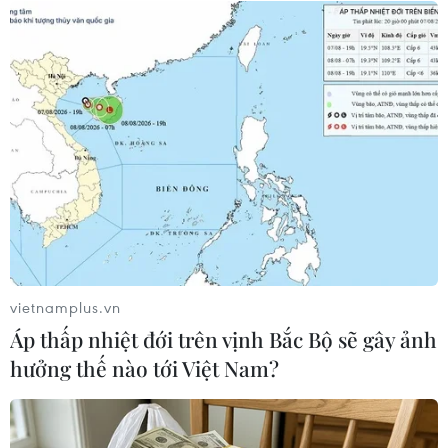
Lượng khách vẫn cao, ngành đường sắt chạy
thêm tàu Thống Nhất, Hải Phòng
PODCAST MỚI NHẤT
vietnamplus.vn
Áp thấp nhiệt đới trên vịnh Bắc Bộ sẽ gây ảnh
hưởng thế nào tới Việt Nam?