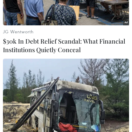
07/02/2024 01:58
[Podcast] Tâm sự ông đồ tặng
JG Wentworth
thư pháp cho tỷ phú Bill
$30k In Debt Relief Scandal: What Financial
Gates
Institutions Quietly Conceal
Mỗi dịp Xuân về, rất nhiều người xếp hàng xin chữ ông đồ Trần
Đình Cường nhưng không mấy ai biết rằng, nhà thư pháp này
đã từng tặng chữ cho Bill Gates, nhân dịp vị tỷ phú sang thăm
Việt Nam.
Đại Nghĩa
Theo dõi VietnamPlus