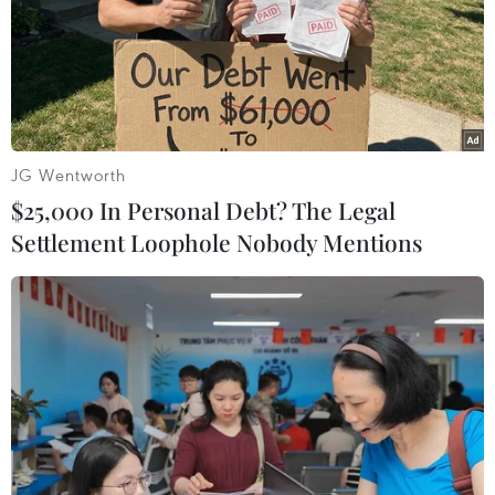
chuyện đang chờ bạn
VietnamPlus giải mã ngay
khám phá.
sau đây!
NGHE
NGHE
JG Wentworth
$25,000 In Personal Debt? The Legal
Settlement Loophole Nobody Mentions
Chợ hoa Hàng Lược –
Trà ướp sen Tây Hồ -
nơi cất giữ ký ức Tết xưa
tinh hoa mỹ vị của người
của người Hà Nội
Hà Nội
Trong không khí mùa Xuân
Hàng trăm năm nay,