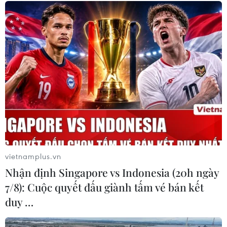
Lễ hóa vàng ngày Tết là
Chơi Thủy tiên cầu kỳ từ
một nghi thức quan trọng
cách chọn và gọt củ, xén
trong phong tục thờ cúng
lá, phá ngọc, cạo cuống
Tổ tiên của người Việt, thể
hoa, rồi chăm chút thủy
hiện đạo lý “Uống nước
dưỡng trong gần 1 tháng,
nhớ nguồn,” đề cao chữ
không khác gì chăm con
hiếu, tri ân nguồn cội.
mọn. Nhưng ai đã bị cuốn
vào thì mê say không dứt
NGHE
nổi.
NGHE
vietnamplus.vn
Nhận định Singapore vs Indonesia (20h ngày
7/8): Cuộc quyết đấu giành tấm vé bán kết
duy …